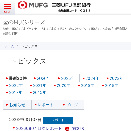
よくあるご質問
お問い合わせ
English
CLOSE
MENU
金の果実シリーズ
金の果実シリーズとは
純金（1540）/純プラチナ（1541）/純銀（1542）/純パラジウム（1543）/上場信託（現物国内
保管型ETF）
特徴とメリット
トピックス
トピックス
商品ラインナップ
各種お手続き
ブログ
データ・レポート
2026年08月07日
20260807 日次レポート
（608KB）