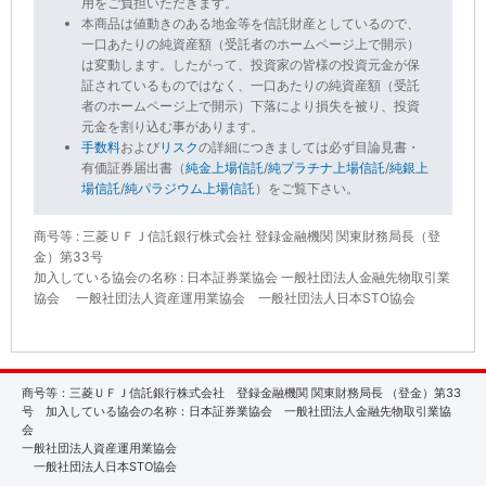
用をご負担いただきます。
本商品は値動きのある地金等を信託財産としているので、
一口あたりの純資産額（受託者のホームページ上で開示）
は変動します。したがって、投資家の皆様の投資元金が保
証されているものではなく、一口あたりの純資産額（受託
者のホームページ上で開示）下落により損失を被り、投資
元金を割り込む事があります。
手数料
および
リスク
の詳細につきましては必ず目論見書・
有価証券届出書（
純金上場信託
/
純プラチナ上場信託
/
純銀上
場信託
/
純パラジウム上場信託
）をご覧下さい。
商号等 : 三菱ＵＦＪ信託銀行株式会社 登録金融機関 関東財務局長（登
金）第33号
加入している協会の名称 : 日本証券業協会 一般社団法人金融先物取引業
協会 一般社団法人資産運用業協会 一般社団法人日本STO協会
商号等：三菱ＵＦＪ信託銀行株式会社 登録金融機関 関東財務局長 （登金）第33
号 加入している協会の名称：日本証券業協会 一般社団法人金融先物取引業協
会
一般社団法人資産運用業協会
一般社団法人日本STO協会