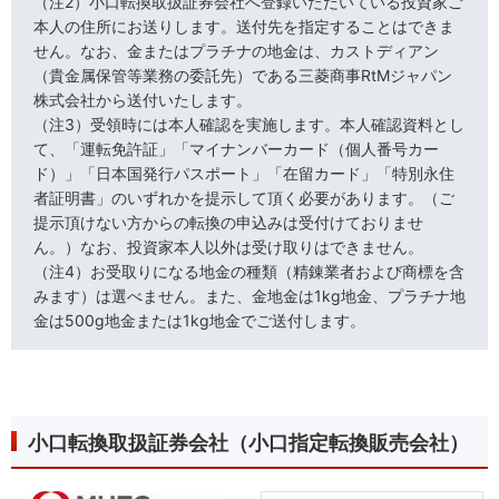
（注2）小口転換取扱証券会社へ登録いただいている投資家ご
本人の住所にお送りします。送付先を指定することはできま
せん。なお、金またはプラチナの地金は、カストディアン
（貴金属保管等業務の委託先）である三菱商事RtMジャパン
株式会社から送付いたします。
（注3）受領時には本人確認を実施します。本人確認資料とし
て、「運転免許証」「マイナンバーカード（個人番号カー
ド）」「日本国発行パスポート」「在留カード」「特別永住
者証明書」のいずれかを提示して頂く必要があります。（ご
提示頂けない方からの転換の申込みは受付けておりませ
ん。）なお、投資家本人以外は受け取りはできません。
（注4）お受取りになる地金の種類（精錬業者および商標を含
みます）は選べません。また、金地金は1kg地金、プラチナ地
金は500g地金または1kg地金でご送付します。
小口転換取扱証券会社（小口指定転換販売会社）