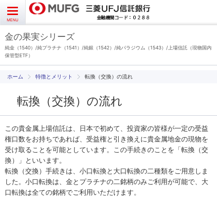
よくあるご質問
お問い合わせ
English
CLOSE
MENU
金の果実シリーズ
金の果実シリーズとは
純金（1540）/純プラチナ（1541）/純銀（1542）/純パラジウム（1543）/上場信託（現物国内
保管型ETF）
特徴とメリット
特徴とメリット
転換（交換）の流れ
転換（交換）の流れ
商品ラインナップ
各種お手続き
この貴金属上場信託は、日本で初めて、投資家の皆様が一定の受益
権口数をお持ちであれば、受益権と引き換えに貴金属地金の現物を
受け取ることを可能としています。この手続きのことを「転換（交
ブログ
換）」といいます。
転換（交換）手続きは、小口転換と大口転換の二種類をご用意しま
データ・レポート
した。小口転換は、金とプラチナの二銘柄のみご利用が可能で、大
口転換は全ての銘柄でご利用いただけます。