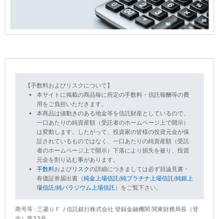
【手数料およびリスクについて】
本サイトに掲載の商品毎に所定の手数料・信託報酬等の費
用をご負担いただきます。
本商品は値動きのある地金等を信託財産としているので、
一口あたりの純資産額（受託者のホームページ上で開示）
は変動します。したがって、投資家の皆様の投資元金が保
証されているものではなく、一口あたりの純資産額（受託
者のホームページ上で開示）下落により損失を被り、投資
元金を割り込む事があります。
手数料
および
リスク
の詳細につきましては必ず目論見書・
有価証券届出書（
純金上場信託
/
純プラチナ上場信託
/
純銀上
場信託
/
純パラジウム上場信託
）をご覧下さい。
商号等 : 三菱ＵＦＪ信託銀行株式会社 登録金融機関 関東財務局長（登
金）第33号