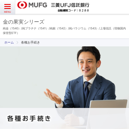
よくあるご質問
お問い合わせ
English
CLOSE
MENU
金の果実シリーズ
金の果実シリーズとは
純金（1540）/純プラチナ（1541）/純銀（1542）/純パラジウム（1543）/上場信託（現物国内
保管型ETF）
各種お手続き
特徴とメリット
商品ラインナップ
各種お手続き
ブログ
データ・レポート