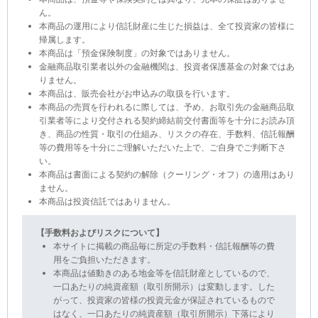
ん。
本商品の運用により信託財産に生じた損益は、全て投資家の皆様に
帰属します。
本商品は「預金保険制度」の対象ではありません。
金融商品取引業者以外の金融機関は、投資者保護基金の対象ではあ
りません。
本商品は、販売会社がお申込みの取扱を行います。
本商品の売買を行われるに際しては、予め、お取引先の金融商品取
引業者等により交付される契約締結前交付書面等を十分にお読み頂
き、商品の性質・取引の仕組み、リスクの存在、手数料、信託報酬
等の費用等を十分にご理解いただいた上で、ご自身でご判断下さ
い。
本商品は書面による契約の解除（クーリング・オフ）の適用はあり
ません。
本商品は投資信託ではありません。
【手数料およびリスクについて】
本サイトに掲載の商品毎に所定の手数料・信託報酬等の費
用をご負担いただきます。
本商品は値動きのある地金等を信託財産としているので、
一口あたりの純資産額（取引所開示）は変動します。した
がって、投資家の皆様の投資元金が保証されているもので
はなく、一口あたりの純資産額（取引所開示）下落により