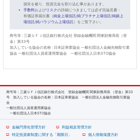
損失を被り、投資元金を割り込む事があります。
手数料
および
リスク
の詳細につきましては必ず目論見書・
有価証券届出書（
純金上場信託
/
純プラチナ上場信託
/
純銀上
場信託
/
純パラジウム上場信託
）をご覧下さい。
商号等 : 三菱ＵＦＪ信託銀行株式会社 登録金融機関 関東財務局長（登
金）第33号
加入している協会の名称 : 日本証券業協会 一般社団法人金融先物取引業
協会
一般社団法人資産運用業協会
一般社団法人日本STO協会
商号等：三菱ＵＦＪ信託銀行株式会社 登録金融機関 関東財務局長 （登金）第33
号 加入している協会の名称：日本証券業協会 一般社団法人金融先物取引業協
会
一般社団法人資産運用業協会
一般社団法人日本STO協会
金融円滑化管理方針
利益相反管理方針
特定投資家制度に関する「期限日」
個人情報保護方針