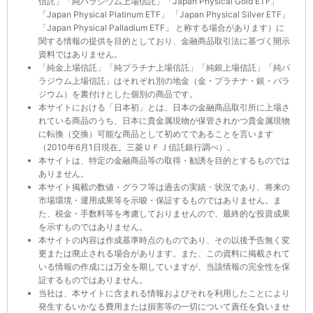
信託」「純パラジウム上場信託」「Japan Physical Gold ETF」
「Japan Physical Platinum ETF」 「Japan Physical Silver ETF」
「Japan Physical Palladium ETF」 と称する場合があります）に
関する情報の提供を目的としており、金融商品取引法に基づく開示
資料ではありません。
「純金上場信託」「純プラチナ上場信託」「純銀上場信託」「純パ
ラジウム上場信託」はそれぞれ別の地金（金・プラチナ・銀・パラ
ジウム）を裏付けとした個別の商品です。
本サイトにおける「日本初」とは、日本の金融商品取引所に上場さ
れている商品のうち、日本に貴金属現物が保管されかつ貴金属現物
に転換（交換）可能な商品として初めてであることを言います
（2010年6月1日現在。三菱ＵＦＪ信託銀行調べ）。
本サイトは、特定の金融商品等の取得・勧誘を目的とするものでは
ありません。
本サイト掲載の数値・グラフ等は過去の実績・状況であり、将来の
市場環境・運用成果等を示唆・保証するものではありません。ま
た、税金・手数料等を考慮しておりませんので、最終的な投資成果
を示すものではありません。
本サイトの内容は作成基準時点のものであり、その以後予告無く変
更または廃止される場合があります。また、この資料に掲載されて
いる情報の作成には万全を期していますが、当該情報の完全性を保
証するものではありません。
当社は、本サイトに含まれる情報およびそれを利用したことにより
発生するいかなる費用または損害等の一切について責任を負いませ