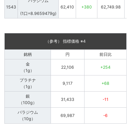
1543
62,410
+380
62,749.98
(1口=8.9659479g)
（参考） 指標価格 ※4
銘柄
円
前日比
金
22,106
+254
（1g）
プラチナ
9,117
+68
（1g）
銀
31,433
-11
（100g）
パラジウム
69,987
-6
（10g）