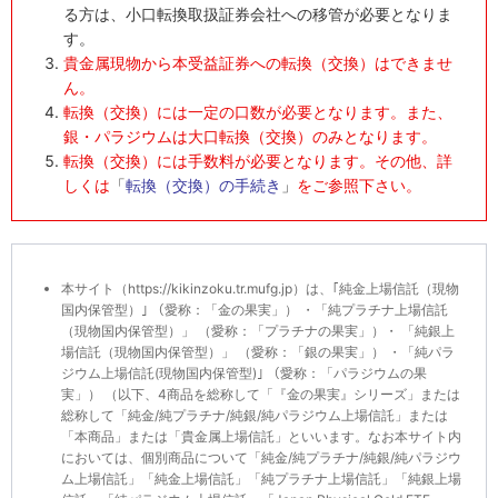
る方は、小口転換取扱証券会社への移管が必要となりま
す。
貴金属現物から本受益証券への転換（交換）はできませ
ん。
転換（交換）には一定の口数が必要となります。また、
銀・パラジウムは大口転換（交換）のみとなります。
転換（交換）には手数料が必要となります。その他、詳
しくは
「
転換（交換）の手続き
」
をご参照下さい。
本サイト（https://kikinzoku.tr.mufg.jp）は、｢純金上場信託（現物
国内保管型）｣ （愛称：「金の果実」） ・「純プラチナ上場信託
（現物国内保管型）」 （愛称：「プラチナの果実」）・ 「純銀上
場信託（現物国内保管型）」 （愛称：「銀の果実」） ・「純パラ
ジウム上場信託(現物国内保管型)｣ （愛称：「パラジウムの果
実」） （以下、4商品を総称して「『金の果実』シリーズ」または
総称して「純金/純プラチナ/純銀/純パラジウム上場信託」または
「本商品」または「貴金属上場信託」といいます。なお本サイト内
においては、個別商品について「純金/純プラチナ/純銀/純パラジウ
ム上場信託」「純金上場信託」「純プラチナ上場信託」「純銀上場