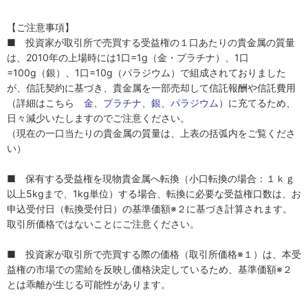
【ご注意事項】
■ 投資家が取引所で売買する受益権の１口あたりの貴金属の質量
は、2010年の上場時には1口=1g（金・プラチナ）、1口
=100g（銀）、1口=10g（パラジウム）で組成されておりました
が、信託契約に基づき、貴金属を一部売却して信託報酬や信託費用
（詳細はこちら
金
、
プラチナ
、
銀
、
パラジウム
）に充てるため、
日々減少いたしますのでご注意ください。
（現在の一口当たりの貴金属の質量は、上表の括弧内をご覧くださ
い）
■ 保有する受益権を現物貴金属へ転換（小口転換の場合：１ｋｇ
以上5kgまで、1kg単位）する場合、転換に必要な受益権口数は、お
申込受付日（転換受付日）の基準価額※２に基づき計算されます。
取引所価格ではないことにご注意ください。
■ 投資家が取引所で売買する際の価格（取引所価格※１）は、本受
益権の市場での需給を反映し価格決定しているため、基準価額※２
とは乖離が生じる可能性があります。