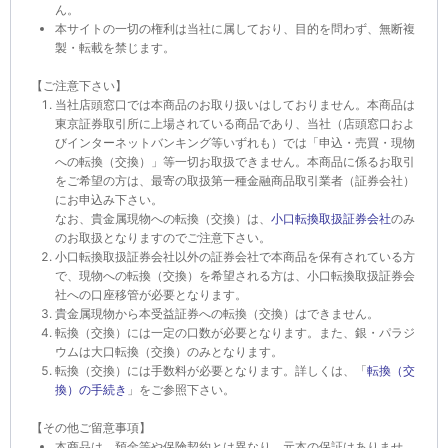
ん。
本サイトの一切の権利は当社に属しており、目的を問わず、無断複
製・転載を禁じます。
【ご注意下さい】
当社店頭窓口では本商品のお取り扱いはしておりません。本商品は
東京証券取引所に上場されている商品であり、当社（店頭窓口およ
びインターネットバンキング等いずれも）では「申込・売買・現物
への転換（交換）」等一切お取扱できません。本商品に係るお取引
をご希望の方は、最寄の取扱第一種金融商品取引業者（証券会社）
にお申込み下さい。
なお、貴金属現物への転換（交換）は、
小口転換取扱証券会社
のみ
のお取扱となりますのでご注意下さい。
小口転換取扱証券会社以外の証券会社で本商品を保有されている方
で、現物への転換（交換）を希望される方は、小口転換取扱証券会
社への口座移管が必要となります。
貴金属現物から本受益証券への転換（交換）はできません。
転換（交換）には一定の口数が必要となります。また、銀・パラジ
ウムは大口転換（交換）のみとなります。
転換（交換）には手数料が必要となります。詳しくは、「
転換（交
換）の手続き
」をご参照下さい。
【その他ご留意事項】
本商品は、預金等や保険契約とは異なり、元本の保証はありませ