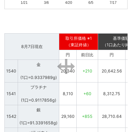
1/21
3/6
4/20
6/5
7/17
パラジウム
プラチナ
銀
17,500
70,000
100,000
15,000
60,000
90,000
取引所価格 ※1
基準価額 
12,500
50,000
80,000
（東証終値）
（1口あたり純
8月7日現在
10,000
40,000
70,000
円
前日比
円
30,000
7,500
60,000
1540
20,340
+210
20,642.56
+
(1口=0.9337989g)
20,000
5,000
50,000
1/21
1/21
1/21
3/6
3/6
3/6
4/20
4/20
4/20
6/5
6/5
6/5
7/17
7/17
7/17
1541
8,110
+60
8,312.75
(1口=0.9117856g)
1542
29,160
+855
28,710.64
(1口=91.3391658g)