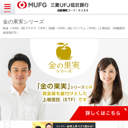
よくあるご質問
お問い合わせ
English
CLOSE
MENU
金の果実シリーズ
金の果実シリーズとは
純金（1540）/純プラチナ（1541）/純銀（1542）/純パラジウム（1543）/上場信託（現物国内
保管型ETF）
特徴とメリット
商品ラインナップ
各種お手続き
ブログ
データ・レポート