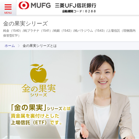
よくあるご質問
お問い合わせ
English
CLOSE
MENU
金の果実シリーズ
金の果実シリーズとは
純金（1540）/純プラチナ（1541）/純銀（1542）/純パラジウム（1543）/上場信託（現物国内
保管型ETF）
金の果実シリーズとは
特徴とメリット
商品ラインナップ
各種お手続き
ブログ
データ・レポート