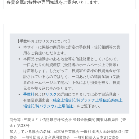
各貴金属の特性や専門知識をご案内いたします。
【手数料およびリスクについて】
本サイトに掲載の商品毎に所定の手数料・信託報酬等の費
用をご負担いただきます。
本商品は値動きのある地金等を信託財産としているので、
一口あたりの純資産額（受託者のホームページ上で開示）
は変動します。したがって、投資家の皆様の投資元金が保
証されているものではなく、一口あたりの純資産額（受託
者のホームページ上で開示）下落により損失を被り、投資
元金を割り込む事があります。
手数料
および
リスク
の詳細につきましては必ず目論見書・
有価証券届出書（
純金上場信託
/
純プラチナ上場信託
/
純銀上
場信託
/
純パラジウム上場信託
）をご覧下さい。
商号等 : 三菱ＵＦＪ信託銀行株式会社 登録金融機関 関東財務局長（登
金）第33号
加入している協会の名称 : 日本証券業協会 一般社団法人金融先物取引業
協会 一般社団法人資産運用業協会 一般社団法人日本STO協会