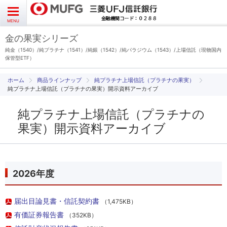
よくあるご質問
お問い合わせ
English
CLOSE
MENU
金の果実シリーズ
金の果実シリーズとは
純金（1540）/純プラチナ（1541）/純銀（1542）/純パラジウム（1543）/上場信託（現物国内
保管型ETF）
特徴とメリット
商品ラインナップ
純プラチナ上場信託（プラチナの果実）
純プラチナ上場信託（プラチナの果実）開示資料アーカイブ
商品ラインナップ
純プラチナ上場信託（プラチナの
果実）開示資料アーカイブ
各種お手続き
ブログ
2026年度
データ・レポート
届出目論見書・信託契約書
（1,475KB）
有価証券報告書
（352KB）