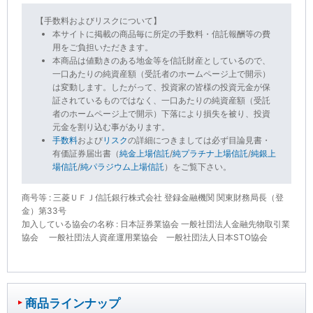
【手数料およびリスクについて】
本サイトに掲載の商品毎に所定の手数料・信託報酬等の費
用をご負担いただきます。
本商品は値動きのある地金等を信託財産としているので、
一口あたりの純資産額（受託者のホームページ上で開示）
は変動します。したがって、投資家の皆様の投資元金が保
証されているものではなく、一口あたりの純資産額（受託
者のホームページ上で開示）下落により損失を被り、投資
元金を割り込む事があります。
手数料
および
リスク
の詳細につきましては必ず目論見書・
有価証券届出書（
純金上場信託
/
純プラチナ上場信託
/
純銀上
場信託
/
純パラジウム上場信託
）をご覧下さい。
商号等 : 三菱ＵＦＪ信託銀行株式会社 登録金融機関 関東財務局長（登
金）第33号
加入している協会の名称 : 日本証券業協会 一般社団法人金融先物取引業
協会 一般社団法人資産運用業協会 一般社団法人日本STO協会
商品ラインナップ