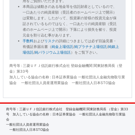
用をご負担いただきます。
本商品は値動きのある地金等を信託財産としているので、
一口あたりの純資産額（受託者のホームページ上で開示）
は変動します。したがって、投資家の皆様の投資元金が保
証されているものではなく、一口あたりの純資産額（受託
者のホームページ上で開示）下落により損失を被り、投資
元金を割り込む事があります。
手数料
および
リスク
の詳細につきましては必ず目論見書・
有価証券届出書（
純金上場信託
/
純プラチナ上場信託
/
純銀上
場信託
/
純パラジウム上場信託
）をご覧下さい。
商号等 : 三菱ＵＦＪ信託銀行株式会社 登録金融機関 関東財務局長（登
金）第33号
加入している協会の名称 : 日本証券業協会 一般社団法人金融先物取引業
協会 一般社団法人資産運用業協会 一般社団法人日本STO協会
商号等：三菱ＵＦＪ信託銀行株式会社 登録金融機関 関東財務局長 （登金）第33
号 加入している協会の名称：日本証券業協会 一般社団法人金融先物取引業協
会
一般社団法人資産運用業協会
一般社団法人日本STO協会