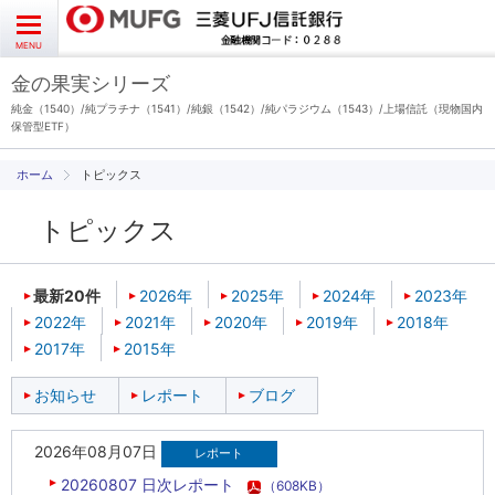
よくあるご質問
お問い合わせ
English
CLOSE
MENU
金の果実シリーズ
金の果実シリーズとは
純金（1540）/純プラチナ（1541）/純銀（1542）/純パラジウム（1543）/上場信託（現物国内
保管型ETF）
特徴とメリット
トピックス
トピックス
商品ラインナップ
各種お手続き
ブログ
データ・レポート
2026年08月07日
20260807 日次レポート
（608KB）