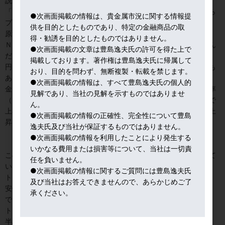
説明会見を行った。
「イランは嘘つき」と大きく書かれた背景で証拠写真を見せながら
●次画面掲載の情報は、貴金属市況に関する情報提
プレゼンテーション。
供を目的としたものであり、特定の金融商品の取
原油市場は事前に重大発表ということで既に急騰中。
得・勧誘を目的としたものではありません。
ＮＹダウは前日比２００ドル近く上げていたが、マイナス圏に沈ん
●次画面掲載の文章は豊島逸夫氏の許可を得た上で
だ。
掲載しております。著作権は豊島逸夫氏に帰属して
円は一時買われ、１０９．４から１０９．１と円高に振れる局面も
おり、目的を問わず、無断複製・転載を禁じます。
あった。
●次画面掲載の情報は、すべて豊島逸夫氏の個人的
金は上がるかと思われたが、逆に下落。同日発表されたインフレ率
見解であり、当社の見解を示すものではありませ
（ＦＲＢが最も重視するＰＣＥ）が年率２％、コアで１．９％まで
ん。
上昇したことで、４回利上げ観測が強まり、ドルインデックスが上
●次画面掲載の情報の正確性、完全性について豊島
昇したことに反応した。１３１０－２０ドル台で推移。
逸夫氏及び当社が保証するものではありません。
●次画面掲載の情報を利用したことにより発生する
いかなる費用または損害等について、当社は一切責
このイラン情勢緊迫は要注意。ときあたかも、北朝鮮極秘訪問して
任を負いません。
いたポンペオ新国務長官が今週は中東歴訪中。
●次画面掲載の情報に関するご質問には豊島逸夫氏
トランプ政権も北朝鮮・イランの二面作戦は容易ではなかろう。
及び当社はお答えできませんので、あらかじめご了
安倍首相も中東訪問中だが、イランとは密接な経済関係があるの
承ください。
で、この時期にイラン訪問は見送った。
トランプ政権の軸足は、北朝鮮からイランにシフトする兆し。
半島情勢はそこそこで切り上げ、イラン・ロシアに対峙する流れ