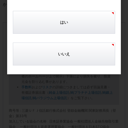
か。
はい
【手数料およびリスクについて】
本サイトに掲載の商品毎に所定の手数料・信託報酬等の費
用をご負担いただきます。
いいえ
本商品は値動きのある地金等を信託財産としているので、
一口あたりの純資産額（受託者のホームページ上で開示）
は変動します。したがって、投資家の皆様の投資元金が保
証されているものではなく、一口あたりの純資産額（受託
者のホームページ上で開示）下落により損失を被り、投資
元金を割り込む事があります。
手数料
および
リスク
の詳細につきましては必ず目論見書・
有価証券届出書（
純金上場信託
/
純プラチナ上場信託
/
純銀上
場信託
/
純パラジウム上場信託
）をご覧下さい。
商号等 : 三菱ＵＦＪ信託銀行株式会社 登録金融機関 関東財務局長（登
金）第33号
加入している協会の名称 : 日本証券業協会 一般社団法人金融先物取引業
協会 一般社団法人資産運用業協会 一般社団法人日本STO協会