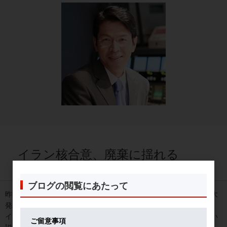
イラン核合意、廃棄に揺れる
2018年05月01日
ブログの閲覧にあたって
昨晩日本時間午前２時から、イスラエルのネタニヤフ首相が「重大
発表」として記者会見を開催。
イラン国内の膨大な核開発データ・資料を入手したとして、詳しい
ご留意事項