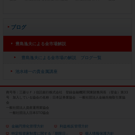
ブログ
豊島逸夫による金市場解説
豊島逸夫による金市場の解説 ブログ一覧
池水雄一の貴金属講座
商号等：三菱ＵＦＪ信託銀行株式会社 登録金融機関 関東財務局長 （登金）第33
号 加入している協会の名称：日本証券業協会 一般社団法人金融先物取引業協
会
一般社団法人資産運用業協会
一般社団法人日本STO協会
金融円滑化管理方針
利益相反管理方針
特定投資家制度に関する「期限日」
個人情報保護方針