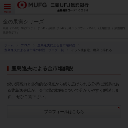
よくあるご質問
お問い合わせ
English
CLOSE
MENU
金の果実シリーズ
金の果実シリーズとは
純金（1540）/純プラチナ（1541）/純銀（1542）/純パラジウム（1543）/上場信託（現物国内
保管型ETF）
特徴とメリット
ブログ
豊島逸夫による金市場解説
豊島逸夫による金市場の解説 ブログ一覧
イラン核合意、廃棄に揺れる
商品ラインナップ
豊島逸夫による金市場解説
各種お手続き
鋭い洞察力と多角的な視点から繰り広げられる分析に定評のあ
ブログ
る豊島逸夫氏が、金市場の動向について分かりやすく解説しま
す。 ぜひご覧下さい。
データ・レポート
プロフィールはこちら