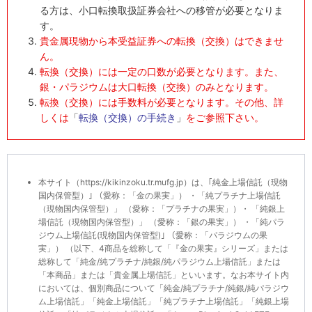
る方は、小口転換取扱証券会社への移管が必要となりま
す。
貴金属現物から本受益証券への転換（交換）はできませ
ん。
転換（交換）には一定の口数が必要となります。また、
銀・パラジウムは大口転換（交換）のみとなります。
転換（交換）には手数料が必要となります。その他、詳
しくは
「
転換（交換）の手続き
」
をご参照下さい。
本サイト（https://kikinzoku.tr.mufg.jp）は、｢純金上場信託（現物
国内保管型）｣ （愛称：「金の果実」） ・「純プラチナ上場信託
（現物国内保管型）」 （愛称：「プラチナの果実」）・ 「純銀上
場信託（現物国内保管型）」 （愛称：「銀の果実」） ・「純パラ
ジウム上場信託(現物国内保管型)｣ （愛称：「パラジウムの果
実」） （以下、4商品を総称して「『金の果実』シリーズ」または
総称して「純金/純プラチナ/純銀/純パラジウム上場信託」または
「本商品」または「貴金属上場信託」といいます。なお本サイト内
においては、個別商品について「純金/純プラチナ/純銀/純パラジウ
ム上場信託」「純金上場信託」「純プラチナ上場信託」「純銀上場