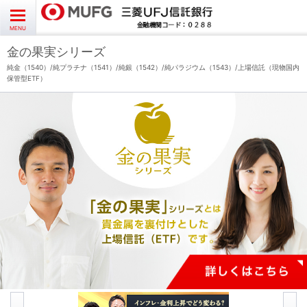
よくあるご質問
お問い合わせ
English
CLOSE
MENU
金の果実シリーズ
金の果実シリーズとは
純金（1540）/純プラチナ（1541）/純銀（1542）/純パラジウム（1543）/上場信託（現物国内
保管型ETF）
特徴とメリット
商品ラインナップ
各種お手続き
ブログ
データ・レポート