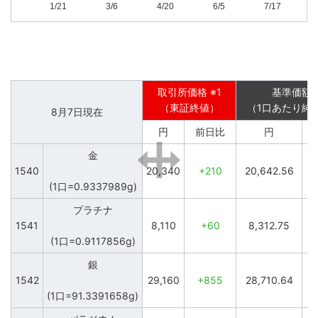
1/21
3/6
4/20
6/5
7/17
パラジウム
プラチナ
銀
17,500
70,000
100,000
15,000
60,000
90,000
取引所価格 ※1
基準価額 
12,500
50,000
80,000
（東証終値）
（1口あたり純
8月7日現在
10,000
40,000
70,000
円
前日比
円
30,000
7,500
60,000
1540
20,340
+210
20,642.56
+
(1口=0.9337989g)
20,000
5,000
50,000
1/21
1/21
1/21
3/6
3/6
3/6
4/20
4/20
4/20
6/5
6/5
6/5
7/17
7/17
7/17
1541
8,110
+60
8,312.75
(1口=0.9117856g)
1542
29,160
+855
28,710.64
(1口=91.3391658g)