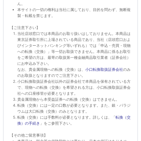
ん。
本サイトの一切の権利は当社に属しており、目的を問わず、無断複
製・転載を禁じます。
【ご注意下さい】
当社店頭窓口では本商品のお取り扱いはしておりません。本商品は
東京証券取引所に上場されている商品であり、当社（店頭窓口およ
びインターネットバンキング等いずれも）では「申込・売買・現物
への転換（交換）」等一切お取扱できません。本商品に係るお取引
をご希望の方は、最寄の取扱第一種金融商品取引業者（証券会社）
にお申込み下さい。
なお、貴金属現物への転換（交換）は、
小口転換取扱証券会社
のみ
のお取扱となりますのでご注意下さい。
小口転換取扱証券会社以外の証券会社で本商品を保有されている方
で、現物への転換（交換）を希望される方は、小口転換取扱証券会
社への口座移管が必要となります。
貴金属現物から本受益証券への転換（交換）はできません。
転換（交換）には一定の口数が必要となります。また、銀・パラジ
ウムは大口転換（交換）のみとなります。
転換（交換）には手数料が必要となります。詳しくは、「
転換（交
換）の手続き
」をご参照下さい。
【その他ご留意事項】