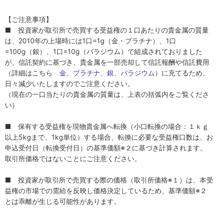
【ご注意事項】
■ 投資家が取引所で売買する受益権の１口あたりの貴金属の質量
は、2010年の上場時には1口=1g（金・プラチナ）、1口
=100g（銀）、1口=10g（パラジウム）で組成されておりました
が、信託契約に基づき、貴金属を一部売却して信託報酬や信託費用
（詳細はこちら
金
、
プラチナ
、
銀
、
パラジウム
）に充てるため、
日々減少いたしますのでご注意ください。
（現在の一口当たりの貴金属の質量は、上表の括弧内をご覧くださ
い）
■ 保有する受益権を現物貴金属へ転換（小口転換の場合：１ｋｇ
以上5kgまで、1kg単位）する場合、転換に必要な受益権口数は、お
申込受付日（転換受付日）の基準価額※２に基づき計算されます。
取引所価格ではないことにご注意ください。
■ 投資家が取引所で売買する際の価格（取引所価格※１）は、本受
益権の市場での需給を反映し価格決定しているため、基準価額※２
とは乖離が生じる可能性があります。