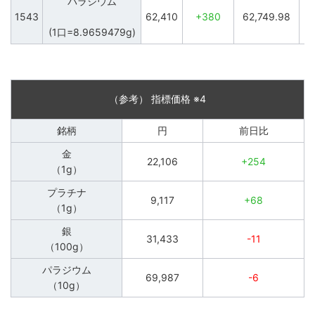
1543
62,410
+380
62,749.98
(1口=8.9659479g)
（参考） 指標価格 ※4
銘柄
円
前日比
金
22,106
+254
（1g）
プラチナ
9,117
+68
（1g）
銀
31,433
-11
（100g）
パラジウム
69,987
-6
（10g）