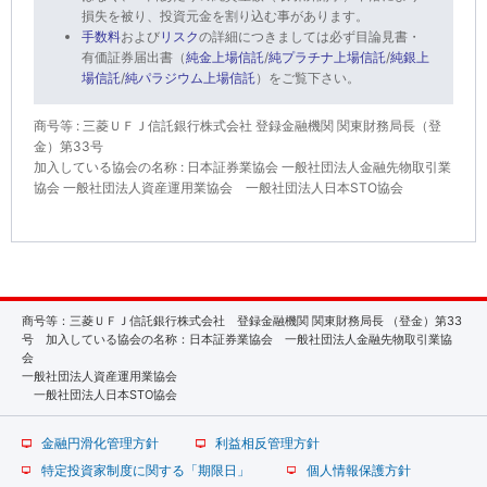
損失を被り、投資元金を割り込む事があります。
手数料
および
リスク
の詳細につきましては必ず目論見書・
有価証券届出書（
純金上場信託
/
純プラチナ上場信託
/
純銀上
場信託
/
純パラジウム上場信託
）をご覧下さい。
商号等 : 三菱ＵＦＪ信託銀行株式会社 登録金融機関 関東財務局長（登
金）第33号
加入している協会の名称 : 日本証券業協会 一般社団法人金融先物取引業
協会
一般社団法人資産運用業協会
一般社団法人日本STO協会
商号等：三菱ＵＦＪ信託銀行株式会社 登録金融機関 関東財務局長 （登金）第33
号 加入している協会の名称：日本証券業協会 一般社団法人金融先物取引業協
会
一般社団法人資産運用業協会
一般社団法人日本STO協会
金融円滑化管理方針
利益相反管理方針
特定投資家制度に関する「期限日」
個人情報保護方針