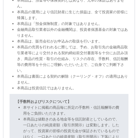
本商品は、預金等や保険契約とは異なり、元本の保証はありませ
ん。
本商品の運用により信託財産に生じた損益は、全て投資家の皆様に
帰属します。
本商品は「預金保険制度」の対象ではありません。
金融商品取引業者以外の金融機関は、投資者保護基金の対象ではあ
りません。
本商品は、販売会社がお申込みの取扱を行います。
本商品の売買を行われるに際しては、予め、お取引先の金融商品取
引業者等により交付される契約締結前交付書面等を十分にお読み頂
き、商品の性質・取引の仕組み、リスクの存在、手数料、信託報酬
等の費用等を十分にご理解いただいた上で、ご自身でご判断下さ
い。
本商品は書面による契約の解除（クーリング・オフ）の適用はあり
ません。
本商品は投資信託ではありません。
【手数料およびリスクについて】
本サイトに掲載の商品毎に所定の手数料・信託報酬等の費
用をご負担いただきます。
本商品は値動きのある地金等を信託財産としているので、
一口あたりの純資産額（取引所開示）は変動します。した
がって、投資家の皆様の投資元金が保証されているもので
はなく、一口あたりの純資産額（取引所開示）下落により