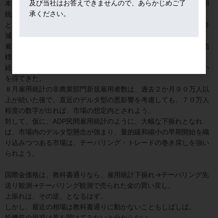
及び当社はお答えできませんので、あらかじめご了
本日発表の雇用統計を本番とすれば、前座扱いされがちな民間雇用
承ください。
統計だが、あまりの誤差に市場はいぶかった。
ところが、２日に発表の新規失業保険申請件数は前週比１万４千件
減の３４万件と、昨年３月以降の最低を更新した。
雇用統計は遅行指標だが、毎週発表される失業保険申請数は先行指
標と位置付けられる。
経済はデルタ型リスクへの耐性を醸成しつつあるとの楽観論が勢い
を得てきた。
８月雇用統計の非農業部門新規雇用者数は、過去２か月９０万人以
上が続いた後で、直近のデルタ型の悪影響を考慮しても、７０万人
程度の数字が出れば、市場の想定内とされよう。
対して、仮に、ADP民間雇用統計のように、大幅な下振れとなれ
ば、市場内のデルタ型懸念が強まり、量的緩和縮小の早期開始を織
り込みつつある市場は、テーパリング・トレードの巻き戻しを強い
られよう。
国際金価格は、教科書通りなら、雇用統計下振れ→テーパリング先
送り観測→テーパリング観測で売られた金の買い戻し。
上振れは、その逆、となるはず。
しかし、最近の相場は教科書通りに動かないこともしばしば。
投機筋の思惑は蓋を開けてみたいと分からない。