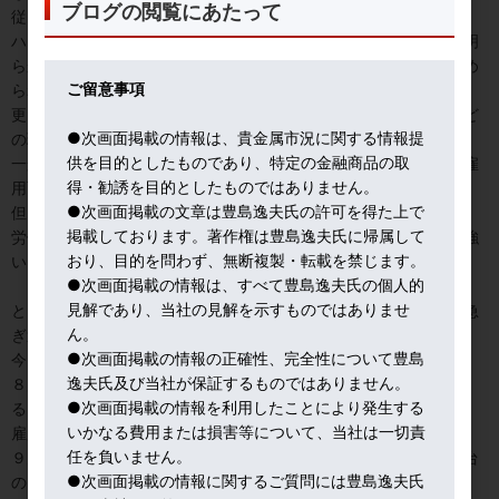
ブログの閲覧にあたって
従って、最短１１月FOMCで決定の可能性を示唆したことになる。
ハト派が９月雇用統計にこだわるのは、同月に、学校再開状況が明
らかになり、離職して子供の世話をする女性労働力の復帰が見極め
ご留意事項
られること。
更に、同月には、失業保険追加支給の多くが期限切れになる、など
●次画面掲載の情報は、貴金属市況に関する情報提
の理由がある。
供を目的としたものであり、特定の金融商品の取
一般論として、労働参加率がコロナ前の水準に戻らないことは、雇
得・勧誘を目的としたものではありません。
用面でテーパリングを遅らせる要因の一つだ。
●次画面掲載の文章は豊島逸夫氏の許可を得た上で
但し、ベビーブーマー世代の退職など構造的問題も影響しており、
掲載しております。著作権は豊島逸夫氏に帰属して
労働参加率改善まで待つと、政策対応が後手に廻るとの意見も根強
おり、目的を問わず、無断複製・転載を禁じます。
い。
●次画面掲載の情報は、すべて豊島逸夫氏の個人的
見解であり、当社の見解を示すものではありませ
とはいえ、前回の経済回復期に雇用回復を過大評価して利上げを急
ん。
ぎ過ぎた、とのトラウマも残る。
●次画面掲載の情報の正確性、完全性について豊島
今回の難題は、変異種猛威の雇用への影響の見極めだ。
逸夫氏及び当社が保証するものではありません。
８月に入り、デルタ懸念で米国主要経済指標が軒並み悪化してい
●次画面掲載の情報を利用したことにより発生する
る。
いかなる費用または損害等について、当社は一切責
雇用統計が、この悪い流れを断ち切ることが出来るのか。
任を負いません。
９月１日に発表されたADP民間雇用統計は、事前予測が６０万人台
●次画面掲載の情報に関するご質問には豊島逸夫氏
のところ、３７万４千人と大幅に下振れした。