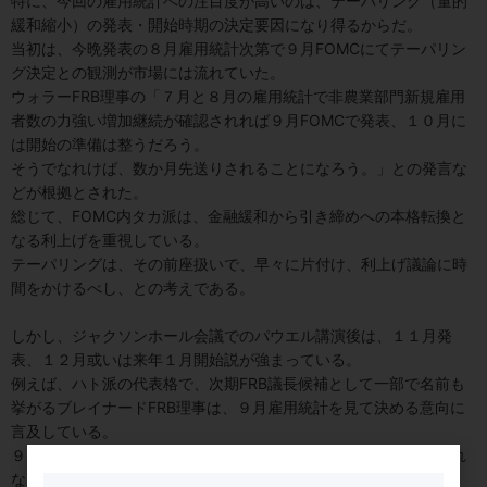
特に、今回の雇用統計への注目度が高いのは、テーパリング（量的
緩和縮小）の発表・開始時期の決定要因になり得るからだ。
当初は、今晩発表の８月雇用統計次第で９月FOMCにてテーパリン
グ決定との観測が市場には流れていた。
ウォラーFRB理事の「７月と８月の雇用統計で非農業部門新規雇用
者数の力強い増加継続が確認されれば９月FOMCで発表、１０月に
は開始の準備は整うだろう。
そうでなれけば、数か月先送りされることになろう。」との発言な
どが根拠とされた。
総じて、FOMC内タカ派は、金融緩和から引き締めへの本格転換と
なる利上げを重視している。
テーパリングは、その前座扱いで、早々に片付け、利上げ議論に時
間をかけるべし、との考えである。
しかし、ジャクソンホール会議でのパウエル講演後は、１１月発
表、１２月或いは来年１月開始説が強まっている。
例えば、ハト派の代表格で、次期FRB議長候補として一部で名前も
挙がるブレイナードFRB理事は、９月雇用統計を見て決める意向に
言及している。
９月雇用統計は１０月に発表されるが、１０月にFOMCは開催され
ない。