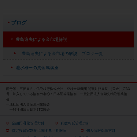
ブログ
豊島逸夫による金市場解説
豊島逸夫による金市場の解説 ブログ一覧
池水雄一の貴金属講座
商号等：三菱ＵＦＪ信託銀行株式会社 登録金融機関 関東財務局長 （登金）第33
号 加入している協会の名称：日本証券業協会 一般社団法人金融先物取引業協
会
一般社団法人資産運用業協会
一般社団法人日本STO協会
金融円滑化管理方針
利益相反管理方針
特定投資家制度に関する「期限日」
個人情報保護方針