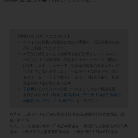
【手数料およびリスクについて】
本サイトに掲載の商品毎に所定の手数料・信託報酬等の費
用をご負担いただきます。
本商品は値動きのある地金等を信託財産としているので、
一口あたりの純資産額（受託者のホームページ上で開示）
は変動します。したがって、投資家の皆様の投資元金が保
証されているものではなく、一口あたりの純資産額（受託
者のホームページ上で開示）下落により損失を被り、投資
元金を割り込む事があります。
手数料
および
リスク
の詳細につきましては必ず目論見書・
有価証券届出書（
純金上場信託
/
純プラチナ上場信託
/
純銀上
場信託
/
純パラジウム上場信託
）をご覧下さい。
商号等 : 三菱ＵＦＪ信託銀行株式会社 登録金融機関 関東財務局長（登
金）第33号
加入している協会の名称 : 日本証券業協会 一般社団法人金融先物取引業
協会 一般社団法人資産運用業協会 一般社団法人日本STO協会