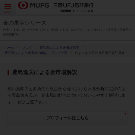
よくあるご質問
お問い合わせ
English
CLOSE
MENU
金の果実シリーズ
金の果実シリーズとは
純金（1540）/純プラチナ（1541）/純銀（1542）/純パラジウム（1543）/上場信託（現物国内
保管型ETF）
特徴とメリット
ブログ
豊島逸夫による金市場解説
豊島逸夫による金市場の解説 ブログ一覧
いよいよ注目の８月雇用統計発表
商品ラインナップ
豊島逸夫による金市場解説
各種お手続き
鋭い洞察力と多角的な視点から繰り広げられる分析に定評のあ
ブログ
る豊島逸夫氏が、金市場の動向について分かりやすく解説しま
す。 ぜひご覧下さい。
データ・レポート
プロフィールはこちら