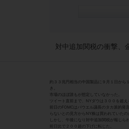
対中追加関税の衝撃、
約３３兆円相当の中国製品に９月１日から
き。
市場のほぼ誰もが想定していなかった。
ツイート直前まで、NYダウは３００を超え
前日のFOMCはパウエル議長のタカ派的発
らないとの見方からNY株は買われていたの
しかし、午後になり対中追加関税が報じら
前日比で２００超の下げに転じた。