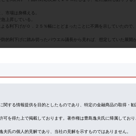
と、市場は身構える。
で急上昇している。
による利下げが０．２５％幅にとどまったことに不満を示していたので
予防的利下げに踏み切ったパウエル議長から見れば、想定していた展開
７月ISM製造業指数が５１．２と約３年ぶりとされる低水準に落ち込
い判断だったといえよう。
８月相場は荒れ模様である。
へ直行。
に関する情報提供を目的としたものであり、特定の金融商品の取得・勧
分ほど生出演。
許可を得た上で掲載しております。著作権は豊島逸夫氏に帰属しており
逸夫氏の個人的見解であり、当社の見解を示すものではありません。