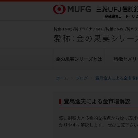
金の果実シリーズとは
特徴とメリ
ブログ
豊島逸夫による金市場
金の果実シリーズとは
特徴とメリット
商品ラインナップ
各種お手続き
ブログ
データ・レポート
豊島逸夫による金市場解説
純金上場信託（金の果実）
豊島逸夫による金市場解説
転換（交換）の手続き
ヒストリカルデータ
シリーズの魅力
金投資とは
鋭い洞察力と多角的な視点から繰り広げ
かりやすく解説します。 ぜひご覧下さ