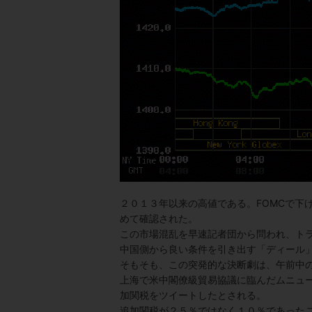
２０１３年以来の高値である。FOMCで下
めて確認された。
この市場混乱を早速記者団から問われ、ト
中国側から良い条件を引き出す「ディール
そもそも、この突発的な決断劇は、午前中
上海で米中閣僚級貿易協議に臨んだムニュ
加関税をツイートしたとされる。
追加関税が２５％ではなく１０％であった