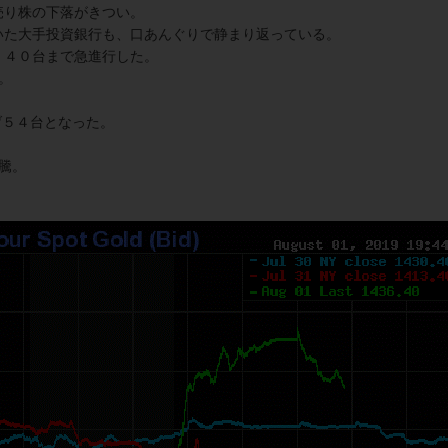
売り株の下落がきつい。
いた大手投資銀行も、口あんぐりで静まり返っている。
．４０台まで急進行した。
。
げ５４台となった。
騰。