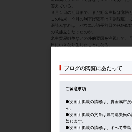
答えている。
９月１日の期日まで、まだ紆余曲折は覚悟
この結果、９月の利下げ確率は７割程度ま
深読みすれば、パウエル議長前日のFOMC
の意趣返しだったのか。
米中貿易戦争などの外的要因を注視して、
日にいきなり生じたことになる。
特に、トランプツイート直前にに発表された
いた。
ドクター・パウエルの予防注射投与は正し
ブログの閲覧にあたって
そして、本日は雇用統計発表の日。
市場は息を抜けない緊張状態が続く。
対中追加関税という新たな火種もかかえ、
ご留意事項
さて、昨日はFOMCで徹夜。そのまま大阪
●次画面掲載の情報は、貴金属市況
ミヤネ屋で、かんぽ生命問題について３０
ん。
●次画面掲載の文章は豊島逸夫氏の
禁じます。
●次画面掲載の情報は、すべて豊島