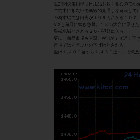
追加関税第四弾は日用品も多く含むので小
午前中に相次いで楽観的見通しを発表して
外為市場では円高が１０９円台から１０７
VIXも前日に続き急騰。１８の大台に乗せた
警戒水域とされる２０が視野に入る。
更に、商品市場も直撃。WTIが７％近く下
市場では４年ぶりの下げ幅とされる。
金は１,４００台から１,４５０近くまで急反