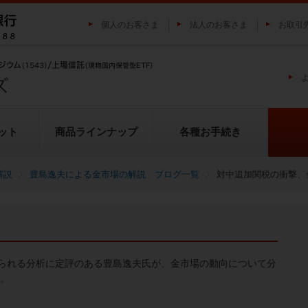
個人のお客さま
法人のお客さま
お取引
ット
商品ラインナップ
各種お手続き
解説
豊島逸夫による金市場の解説 ブログ一覧
対中追加関税の衝撃、
純プラチナ上場信託（プラチナの
投資家の皆様にご負担いただく
貴金属市場に係るレポート
金の果実シリーズとは
池水雄一の貴金属講座
転換（交換）の流れ
投資リスクについて
プラチナ市場に係るレポート
純銀上場信託（銀の果実）
ETFとは
果実）
用について
られる分析に定評のある豊島逸夫氏が、金市場の動向について分
い。