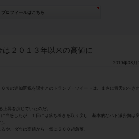
プロフィールはこちら
金は２０１３年以来の高値に
2019年08月
１０％の追加関税を課すとのトランプ・ツイートは、まさに青天のへき
る上昇を演じていたのだ。
言に当惑したが、１日には落ち着きを取り戻し、基本的なハト派姿勢は
だ。
れるや、ダウは高値から一気に５００超急落。