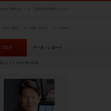
先社員・職員さま
三菱UFJ信託銀行について
よくあるご質問
お問い合わせ
English
ブログ
データ・レポート
金は２０１３年以来の高値に
費
純パラジウム上場信託（パラジウ
貴金属の特性
ムの果実）