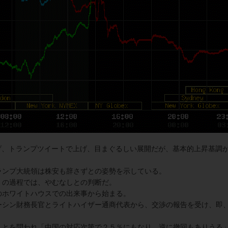
げ、トランプツイートで上げ、目まぐるしい展開だが、基本的上昇基調
ランプ大統領は株安も辞さずとの姿勢を示している。
」の過程では、やむなしとの判断だ。
のホワイトハウスでの出来事から始まる。
ーシン財務長官とライトハイザー通商代表から、交渉の報告を受け、即
ことを問われ「中国の対応次第で２５％にもなり、逆に撤回もありうる