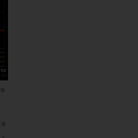
が改
、追
」と