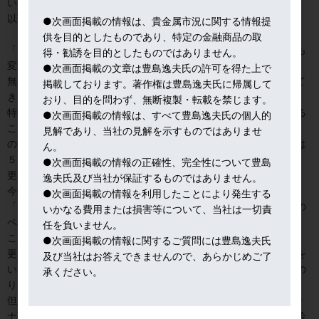
いう）。
以下は、詳説。
●次画面掲載の情報は、貴金属市況に関する情報提
供を目的としたものであり、特定の金融商品の取
「インフレ減速が確認された。さすがにパウエル議長の言い回しも
得・勧誘を目的としたものではありません。
変わるであろう」
●次画面掲載の文章は豊島逸夫氏の許可を得た上で
無風が予測されていた１２月のFOMCへの注目度が俄かに上がって
掲載しております。著作権は豊島逸夫氏に帰属して
きた。
おり、目的を問わず、無断複製・転載を禁じます。
特に、１４日に発表された米国消費者物価指数で、最も注目される
●次画面掲載の情報は、すべて豊島逸夫氏の個人的
ことは、最も重要視されるコアCPIの上昇率が、２３年６－１０月
見解であり、当社の見解を示すものではありませ
の５か月に年率２．８％まで下落したことだ。同年１～５月期には
ん。
５．１％と高止まりしていた。
●次画面掲載の情報の正確性、完全性について豊島
更に、FRB高官発言のニュアンスも既に変わってきた。
逸夫氏及び当社が保証するものではありません。
今年、FOMCで投票権を持つグールズビー・シカゴ連銀総裁は、
●次画面掲載の情報を利用したことにより発生する
「インフレ減速は、失業率が殆ど変わらないなかで、４０年ぶりの
いかなる費用または損害等について、当社は一切責
ペースで進行している。
任を負いません。
これは、コロナ由来の供給障害がリバウンドして、生産性も向上、
●次画面掲載の情報に関するご質問には豊島逸夫氏
更に、インフレ期待が落ち着いていることによる。敢えて注意点を
及び当社はお答えできませんので、あらかじめご了
いえば、住宅関連のインフレか。インフレとの闘いは常に荒い道の
承ください。
りだ。」
但し、同氏は、CPI発表前の９日のウォール・ストリート・ジャー
ナル紙とのインタビューで「ドル高金利が実体経済を想定以上に冷