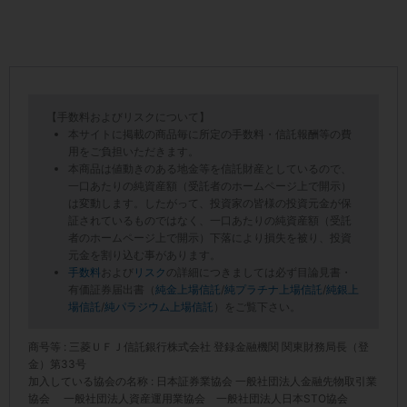
【手数料およびリスクについて】
本サイトに掲載の商品毎に所定の手数料・信託報酬等の費
用をご負担いただきます。
本商品は値動きのある地金等を信託財産としているので、
一口あたりの純資産額（受託者のホームページ上で開示）
は変動します。したがって、投資家の皆様の投資元金が保
証されているものではなく、一口あたりの純資産額（受託
者のホームページ上で開示）下落により損失を被り、投資
元金を割り込む事があります。
手数料
および
リスク
の詳細につきましては必ず目論見書・
有価証券届出書（
純金上場信託
/
純プラチナ上場信託
/
純銀上
場信託
/
純パラジウム上場信託
）をご覧下さい。
商号等 : 三菱ＵＦＪ信託銀行株式会社 登録金融機関 関東財務局長（登
金）第33号
加入している協会の名称 : 日本証券業協会 一般社団法人金融先物取引業
協会 一般社団法人資産運用業協会 一般社団法人日本STO協会