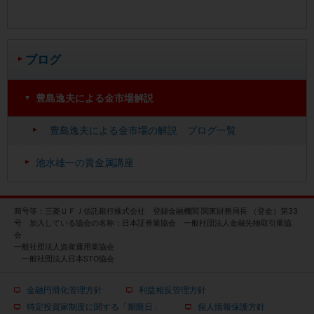
ブログ
豊島逸夫による金市場解説
豊島逸夫による金市場の解説 ブログ一覧
池水雄一の貴金属講座
商号等：三菱ＵＦＪ信託銀行株式会社 登録金融機関 関東財務局長 （登金）第33
号 加入している協会の名称：日本証券業協会 一般社団法人金融先物取引業協
会
一般社団法人資産運用業協会
一般社団法人日本STO協会
金融円滑化管理方針
利益相反管理方針
特定投資家制度に関する「期限日」
個人情報保護方針