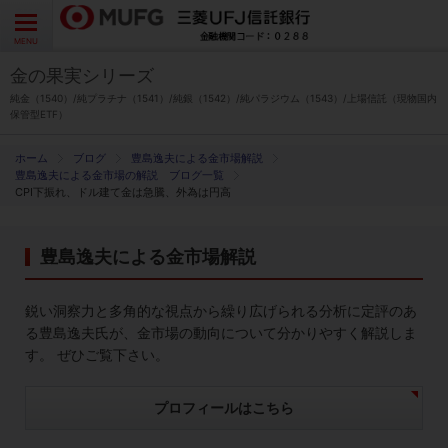
よくあるご質問
お問い合わせ
English
CLOSE
MENU
金の果実シリーズ
金の果実シリーズとは
純金（1540）/純プラチナ（1541）/純銀（1542）/純パラジウム（1543）/上場信託（現物国内
保管型ETF）
特徴とメリット
ブログ
豊島逸夫による金市場解説
豊島逸夫による金市場の解説 ブログ一覧
CPI下振れ、ドル建て金は急騰、外為は円高
商品ラインナップ
豊島逸夫による金市場解説
各種お手続き
鋭い洞察力と多角的な視点から繰り広げられる分析に定評のあ
ブログ
る豊島逸夫氏が、金市場の動向について分かりやすく解説しま
す。 ぜひご覧下さい。
データ・レポート
プロフィールはこちら