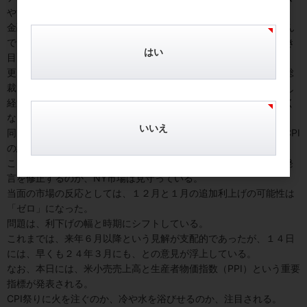
やすリスクに注意せねばならない」とも語っていた。
金融政策の効果が出るのは１年～１年半後程度とされ、今後、潜ん
でいた悪影響がタイムラグをもって顕在化する可能性には引き続き
はい
目配りせねばなるまい。
更に、来年FOMCで投票権を持つサンフランシスコ連銀デイリー総
裁は１１日の米経済テレビ出演時に「インフレ抑制の進展が失速し
経済が力強く推移する場合、政策金利を再び引き上げざるを得なく
なる可能性がある」と警鐘を鳴らしていた。
いいえ
同氏は、FOMC内でハト派の主導格とされているだけに、今回のCPI
の結果に対して、どのようにコメントするか注目されている。
ことほど左様に慎重であったFRB高官たちが、今後、どのように発
言を修正するのか、NY市場は見守っている。
当面の市場の反応としては、１２月と１月の追加利上げの可能性は
「ゼロ」になった。
問題は、利下げの幅と時期にシフトしている。
これまでは、来年６月以降という見解が支配的であったが、１４日
には、早くも２４年３月にも、との意見が浮上している。
なお、本日には、米小売売上高と生産者物価指数（PPI）という重要
指標が発表される。
CPI祭りに火を注ぐのか、冷や水を浴びせるのか、注目される。