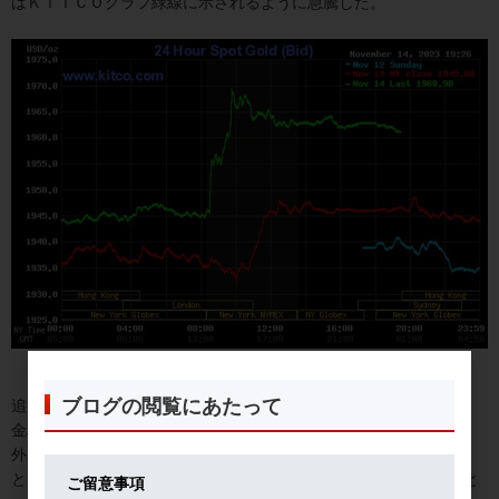
はＫＩＴＣＯグラフ緑線に示されるように急騰した。
ブログの閲覧にあたって
追加利上げの可能性がゼロになったのだ。
金利を生まない金には朗報である。
外為市場では、ドル金利が下落して、円高に振れた。
といっても、１５１．６０円程度だが。（これを今時は「円高」と
ご留意事項