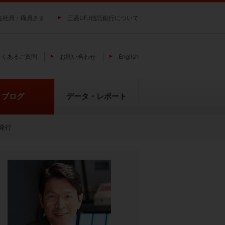
先社員・職員さま
三菱UFJ信託銀行について
よくあるご質問
お問い合わせ
English
ブログ
データ・レポート
発行
費
純パラジウム上場信託（パラジウ
貴金属の特性
ムの果実）