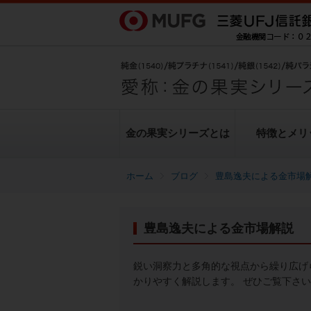
金の果実シリーズとは
特徴とメリ
ブログ
豊島逸夫による金市場
金の果実シリーズとは
特徴とメリット
商品ラインナップ
各種お手続き
ブログ
データ・レポート
豊島逸夫による金市場解説
純金上場信託（金の果実）
豊島逸夫による金市場解説
転換（交換）の手続き
ヒストリカルデータ
シリーズの魅力
金投資とは
鋭い洞察力と多角的な視点から繰り広げ
かりやすく解説します。 ぜひご覧下さ