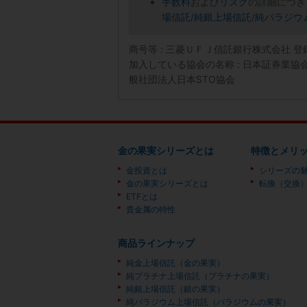
手数料
および
リスク
の詳細につき
場信託
/
純銀上場信託
/
純パラジウ
商号等 : 三菱ＵＦＪ信託銀行株式会社 
加入している協会の名称 : 日本証券業
般社団法人日本STO協会
金の果実シリーズとは
特徴とメリ
金投資とは
シリーズの
金の果実シリーズとは
転換（交換
ETFとは
貴金属の特性
商品ラインナップ
純金上場信託（金の果実）
純プラチナ上場信託（プラチナの果実）
純銀上場信託（銀の果実）
純パラジウム上場信託（パラジウムの果実）