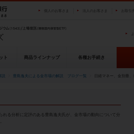
個人のお客さま
法人のお客さま
お取引
ット
商品ラインナップ
各種お手続き
解説
豊島逸夫による金市場の解説 ブログ一覧
日経マネー、金別冊、
純プラチナ上場信託（プラチナの
投資家の皆様にご負担いただく
貴金属市場に係るレポート
金の果実シリーズとは
池水雄一の貴金属講座
転換（交換）の流れ
投資リスクについて
プラチナ市場に係るレポート
純銀上場信託（銀の果実）
ETFとは
果実）
用について
られる分析に定評のある豊島逸夫氏が、金市場の動向について分
い。