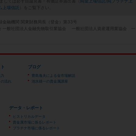
ましては必ず目論見書・有価証券届出書（
純金上場信託
/
純プラチナ上
ム上場信託
）をご覧下さい。
登録金融機関 関東財務局長（登金）第33号
協会 一般社団法人金融先物取引業協会 一般社団法人資産運用業協会 一
ット
ブログ
魅力
豊島逸夫による金市場解説
）の流れ
池水雄一の貴金属講座
データ・レポート
ヒストリカルデータ
貴金属市場に係るレポート
プラチナ市場に係るレポート