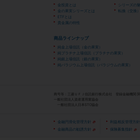
金投資とは
シリーズの
金の果実シリーズとは
転換（交換
ETFとは
貴金属の特性
商品ラインナップ
純金上場信託（金の果実）
純プラチナ上場信託（プラチナの果実）
純銀上場信託（銀の果実）
純パラジウム上場信託（パラジウムの果実）
商号等：三菱ＵＦＪ信託銀行株式会社 登録金融機関 
一般社団法人資産運用業協会
一般社団法人日本STO協会
金融円滑化管理方針
利益相反管理方針
金融商品の勧誘方針
保険募集指針