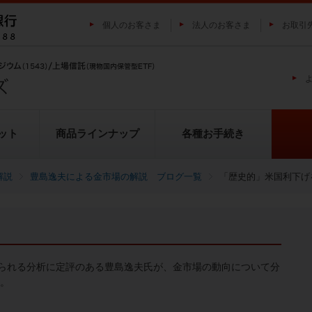
個人のお客さま
法人のお客さま
お取引
ット
商品ラインナップ
各種お手続き
解説
豊島逸夫による金市場の解説 ブログ一覧
「歴史的」米国利下げ
純プラチナ上場信託（プラチナの
投資家の皆様にご負担いただく
貴金属市場に係るレポート
金の果実シリーズとは
池水雄一の貴金属講座
転換（交換）の流れ
投資リスクについて
プラチナ市場に係るレポート
純銀上場信託（銀の果実）
ETFとは
果実）
用について
られる分析に定評のある豊島逸夫氏が、金市場の動向について分
い。