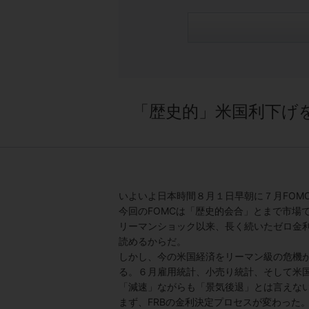
「歴史的」米国利下げ
いよいよ日本時間８月１日早朝に７月FOM
今回のFOMCは「歴史的会合」とまで市場
リーマンショック以来、長く続いたゼロ金
読めるからだ。
しかし、今の米国経済をリーマン級の危機
る。６月雇用統計、小売り統計、そして米国
「減速」ながらも「景気後退」とは言えな
まず、FRBの金利決定プロセスが変わった