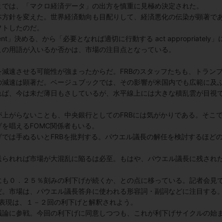
までは、「マクロ経済データ」の出方を慎重に見極め決定された。
本方針を変えた。世界経済動向も目配りして、経済悪化の伝染が顕著で
フトしたのだ。
t」決める、から「必要となれば適切に行動する act appropriately」
この用語が入いるか否かは、市場の注目点となっている。
減速させる可能性が強まったからだ。FRBのスタッフたちも、トラン
の減速は顕著だ。ベージュブックでは、その影響が米国内でも広範に及
れば、今は未だ薄日もさしているが、水平線上には大きな積乱雲が目視
上がらないことも、中央銀行としてのFRBには気がかりである。そこ
を唱えるFOMC関係者もいる。
では手ぬるいとFRBを批判する。パウエル議長の解任を検討するほど
送られれば市場が大混乱に陥るは必至。もはや、パウエル議長に残され
にも０．２５％刻みの利下げが続くか、との点に移っている。記者会見
だ。市場は、パウエル議長答弁に使われる形容詞・副詞などに注目する
うな表現は、１－２回の利下げと解釈されよう。
議論に参戦。今回の利下げに同意しつつも、これが利下げサイクルの始