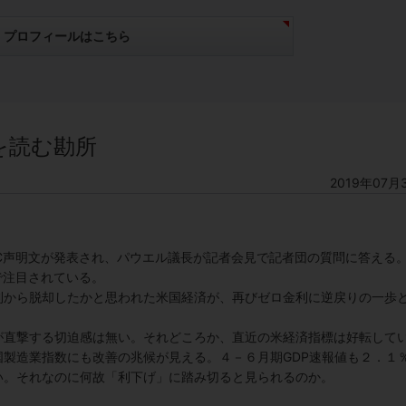
プロフィールはこちら
を読む勘所
2019年07月
C声明文が発表され、パウエル議長が記者会見で記者団の質問に答える
で注目されている。
利から脱却したかと思われた米国経済が、再びゼロ金利に逆戻りの一歩
が直撃する切迫感は無い。それどころか、直近の米経済指標は好転して
製造業指数にも改善の兆候が見える。４－６月期GDP速報値も２．１
い。それなのに何故「利下げ」に踏み切ると見られるのか。
。