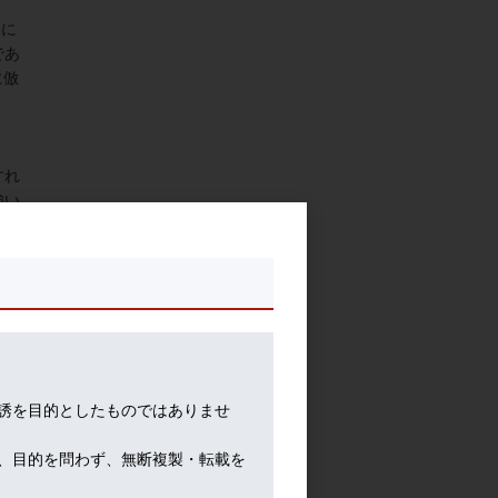
常に
であ
に倣
すれ
強い
から
りが
ぎを
誘を目的としたものではありませ
節に
、目的を問わず、無断複製・転載を
なっ