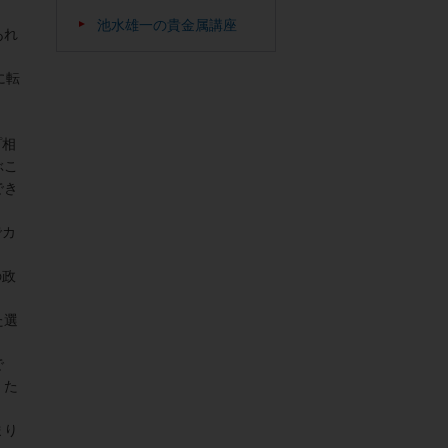
池水雄一の貴金属講座
あれ
に転
プ相
ぶこ
でき
でカ
の政
た選
で
。た
まり