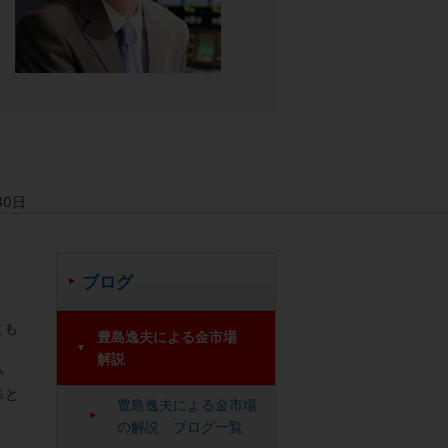
30日
ブログ
。
とも
豊島逸夫による金市場
解説
い
％と
豊島逸夫による金市場
の解説 ブログ一覧