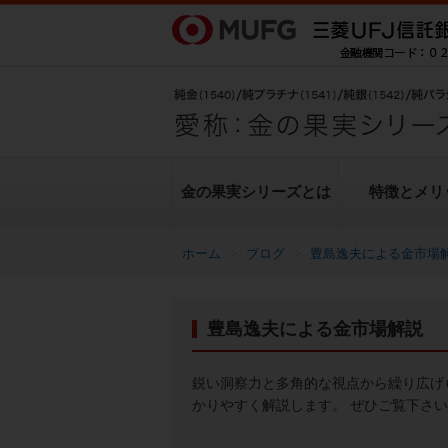
金の果実シリーズとは
特徴とメリ
ブログ
豊島逸夫による金市場
金の果実シリーズとは
特徴とメリット
商品ラインナップ
各種お手続き
ブログ
データ・レポート
豊島逸夫による金市場解説
純金上場信託（金の果実）
豊島逸夫による金市場解説
転換（交換）の手続き
ヒストリカルデータ
シリーズの魅力
金投資とは
鋭い洞察力と多角的な視点から繰り広げ
かりやすく解説します。 ぜひご覧下さ