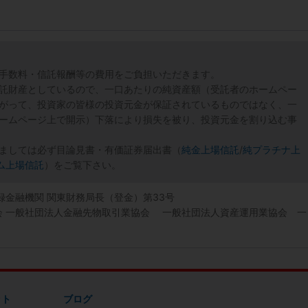
手数料・信託報酬等の費用をご負担いただきます。
託財産としているので、一口あたりの純資産額（受託者のホームペー
がって、投資家の皆様の投資元金が保証されているものではなく、一
ームページ上で開示）下落により損失を被り、投資元金を割り込む事
ましては必ず目論見書・有価証券届出書（
純金上場信託
/
純プラチナ上
ム上場信託
）をご覧下さい。
登録金融機関 関東財務局長（登金）第33号
協会 一般社団法人金融先物取引業協会 一般社団法人資産運用業協会 一
ット
ブログ