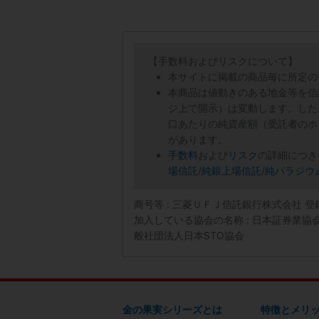
【手数料およびリスクについて】
本サイトに掲載の商品毎に所定の
本商品は値動きのある地金等を信
ジ上で開示）は変動します。した
口あたりの純資産額（受託者のホ
があります。
手数料
および
リスク
の詳細につき
場信託
/
純銀上場信託
/
純パラジウ
商号等 : 三菱ＵＦＪ信託銀行株式会社 
加入している協会の名称 : 日本証券業
般社団法人日本STO協会
金の果実シリーズとは
特徴とメリ