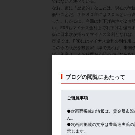
ではないと述べている。
なお、更に「歴史的」なことは、現在の米国政
低いことだ。１９８０年には２０％という
った。しかるに、今回は利下げ余地が２％強
い、FRBもマイナス金利まで利下げを強行
仮に日米欧が揃ってマイナス金利となれば
市場では、FRBにはマイナス金利の副作用
この今の状況を投資家目線で見れば、米国
ば、年率０．４％程度を支払わねばならな
安全資産とされる。
いっぽう、欧州国債も買われている。これは
だ。既に、ドイツ、フランス、スイス国債
ブログの閲覧にあたって
プラス２％まで低下している。
結果的に、株も債券も同時に買われるとい
長期投資家は株安のヘッジとして債券も買
ご留意事項
狙っている。
●次画面掲載の情報は、貴金属市況
総じて、７月FOMCでの利下げ決定は、新
ん。
さて、今日の写真は、新鮮なヤングコーン
●次画面掲載の文章は豊島逸夫氏の
は、癒し効果もあるね～～
禁じます。
とはいえ、８月１日の今年最大ともいわれる