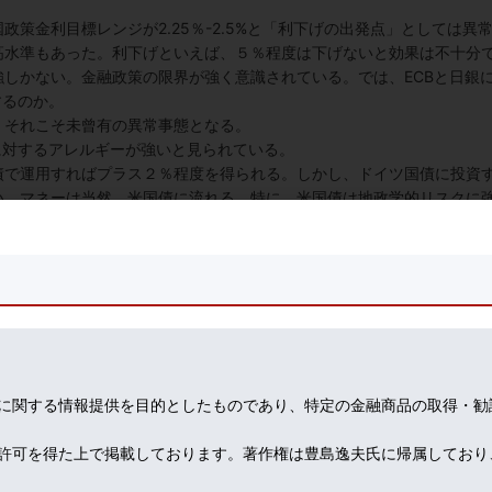
策金利目標レンジが2.25％-2.5%と「利下げの出発点」としては異
高水準もあった。利下げといえば、５％程度は下げないと効果は不十分
しかない。金融政策の限界が強く意識されている。では、ECBと日銀
するのか。
、それこそ未曾有の異常事態となる。
に対するアレルギーが強いと見られている。
債で運用すればプラス２％程度を得られる。しかし、ドイツ国債に投資
い。マネーは当然、米国債に流れる。特に、米国債は地政学的リスクに
、ECBが近々量的緩和を再開して欧州国債を買ってくれると見込める
などマイナス金利は拡大の一途である。あのギリシャ国債でさえ、利回
う「市況の法則」に反した展開となった。
っておくという発想であろう。短期投機筋は、債券短期売買でのサヤ稼
に関する情報提供を目的としたものであり、特定の金融商品の取得・勧
興国を含む世界的金融緩和局面の到来を象徴する出来事といえよう。
。シンプルに焼いて食するのだが、ヒゲの部分も美味。特に蒸し暑い季
許可を得た上で掲載しております。著作権は豊島逸夫氏に帰属しており
マーケットイベントを控え、アドレナリン全開(笑)ガッツリ肉食系に