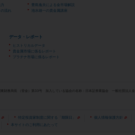
魅力
豊島逸夫による金市場解説
）の流れ
池水雄一の貴金属講座
データ・レポート
ヒストリカルデータ
貴金属市場に係るレポート
プラチナ市場に係るレポート
関東財務局長 （登金）第33号 加入している協会の名称：日本証券業協会 一般社団法
特定投資家制度に関する「期限日」
個人情報保護方針
本サイトのご利用にあたって