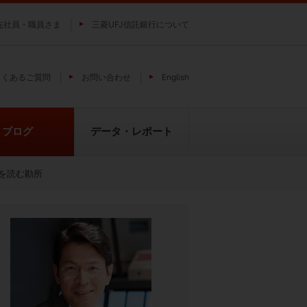
先社員・職員さま
三菱UFJ信託銀行について
よくあるご質問
お問い合わせ
English
ブログ
データ・レポート
を読む勘所
費
純パラジウム上場信託（パラジウ
貴金属の特性
ムの果実）