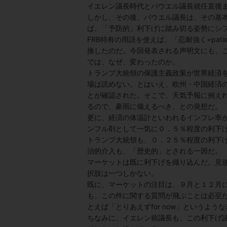
イエレン議長時代とパウエル議長就任直後
しかし、その後、パウエル議長は、その基
ば、「予防的」利下げに踏み切る姿勢にシ
FRB特有の用語を使えば、「忍耐強く=patien
換したのだ。今回発表される声明文にも、
では、なぜ、変わったのか。
トランプ大統領の保護主義政策が世界経済を
場は読めない。とはいえ、欧州・中国経済
とが確認された。そこで、天気予報に例え
るので、豪雨に備えるべき、との発想だ。
更に、経済の体温計といわれるインフレ率が
ンフル剤として一気に０．５％程度の利下げ
トランプ大統領も、０．２５％程度の利下げ
治的介入も、「歴史的」とされる一因だ。
マーケットは既に利下げを織り込んだ。見
択肢は一つしかない。
既に、マーケットの注目は、９月と１２月
も、この件に関する質問が飛ぶことは必至
とえば「とりあえずfor now」というよ
ちなみに、イエレン前議長も、この利下げ