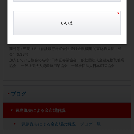
は変動します。したがって、投資家の皆様の投資元金が保
証されているものではなく、一口あたりの純資産額（受託
者のホームページ上で開示）下落により損失を被り、投資
元金を割り込む事があります。
いいえ
手数料
および
リスク
の詳細につきましては必ず目論見書・
有価証券届出書（
純金上場信託
/
純プラチナ上場信託
/
純銀上
場信託
/
純パラジウム上場信託
）をご覧下さい。
商号等 : 三菱ＵＦＪ信託銀行株式会社 登録金融機関 関東財務局長（登
金）第33号
加入している協会の名称 : 日本証券業協会 一般社団法人金融先物取引業
協会 一般社団法人資産運用業協会 一般社団法人日本STO協会
ブログ
豊島逸夫による金市場解説
豊島逸夫による金市場の解説 ブログ一覧