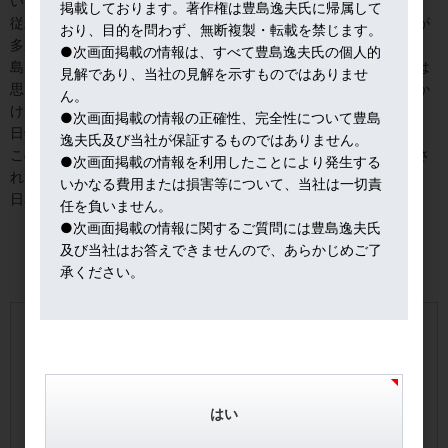
いる。
掲載しております。著作権は豊島逸夫氏に帰属して
従来であれば、こんな高い価格水準なら、圧倒的に「売り戻し」が
おり、目的を問わず、無断複製・転載を禁じます。
多かったものだが、時代は変わった。
●次画面掲載の情報は、すべて豊島逸夫氏の個人的
島国の日本に住む国民ゆえ、アジアの地政学的リスクが他人事とは
見解であり、当社の見解を示すものではありませ
思えず、更に、日本国内の政治迷走も、将来への不安感に拍車をか
ん。
けている。
●次画面掲載の情報の正確性、完全性について豊島
日銀がインフレを抑え込めるのか、不信感も募る。
逸夫氏及び当社が保証するものではありません。
このような状況下で、リスクヘッジとして金が本来の役割を期待さ
●次画面掲載の情報を利用したことにより発生する
れているようだ。
いかなる費用または損害等について、当社は一切責
日本株も買うが、金も買う、というトレンドは健全である。
任を負いません。
●次画面掲載の情報に関するご質問には豊島逸夫氏
及び当社はお答えできませんので、あらかじめご了
承ください。
【手数料およびリスクについて】
本サイトに掲載の商品毎に所定の手数料・信託報酬等の費
用をご負担いただきます。
はい
本商品は値動きのある地金等を信託財産としているので、
一口あたりの純資産額（受託者のホームページ上で開示）