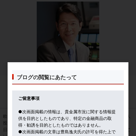
ブログの閲覧にあたって
謎の金高で、個人の金買い急増中
ご留意事項
2024年03月18日
●次画面掲載の情報は、貴金属市況に関する情報提
欧米の金市場関係者が、「謎の金高」に戸惑うなかで、日本人個人
供を目的としたものであり、特定の金融商品の取
投資家による金の「買い」が目立つ。
得・勧誘を目的としたものではありません。
日本各地から「店頭で金が売れている」とのレポートが寄せられて
●次画面掲載の文章は豊島逸夫氏の許可を得た上で