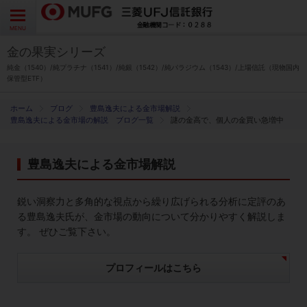
よくあるご質問
お問い合わせ
English
CLOSE
MENU
金の果実シリーズ
金の果実シリーズとは
純金（1540）/純プラチナ（1541）/純銀（1542）/純パラジウム（1543）/上場信託（現物国内
保管型ETF）
特徴とメリット
ブログ
豊島逸夫による金市場解説
豊島逸夫による金市場の解説 ブログ一覧
謎の金高で、個人の金買い急増中
商品ラインナップ
豊島逸夫による金市場解説
各種お手続き
鋭い洞察力と多角的な視点から繰り広げられる分析に定評のあ
ブログ
る豊島逸夫氏が、金市場の動向について分かりやすく解説しま
す。 ぜひご覧下さい。
データ・レポート
プロフィールはこちら