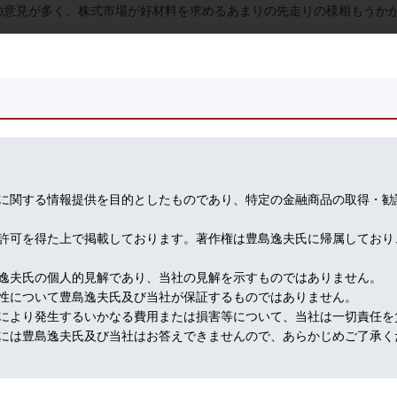
の意見が多く、株式市場が好材料を求めるあまりの先走りの様相もうか
て、期待感が高まっているところに、このニュースが飛び込んだので、流
依然１,７００ドル攻防。
富なメニューが発表されていましたので、昨日は、その再確認。
ライズはありませんでした。
和パッケージについては、まだ殆ど実行されていません。
に関する情報提供を目的としたものであり、特定の金融商品の取得・勧
しています。
分なのです。FRBが語っただけで、これだけ市場が動くのですから、結
許可を得た上で掲載しております。著作権は豊島逸夫氏に帰属しており
存症から抜けきれないのですね。
、予想以上の政策総動員で市場をアッと言わせました。これは基本的に
逸夫氏の個人的見解であり、当社の見解を示すものではありません。
ということですから。
性について豊島逸夫氏及び当社が保証するものではありません。
ル台という警戒水域に入ったあとは、さすがに入ったり来たりですね。今
により発生するいかなる費用または損害等について、当社は一切責任を
な新材料登場待ちという情勢です。
には豊島逸夫氏及び当社はお答えできませんので、あらかじめご了承く
れで、経済再開を語るには、まだ遠い。
の時です。