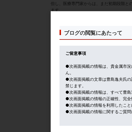
但し、医療専門家からは、まだ初期段階と
ます。
NY市場は今週、経済再開に動く州が増え
なかでは効果的な材料になったわけです。
ダウは５００超急騰。金は下落しましたが、
ブログの閲覧にあたって
そしてFOMC。
こちらは既に未曽有の超金融緩和政策の豊
ご留意事項
市場の視点では、織り込み済みで特にサプ
実際のところ、この未曽有の有事対応超緩
●次画面掲載の情報は、貴金属市況
それでも、マーケットはその効果を先取り
ん。
パウエルFRB議長の発言だけで、市場は十
●次画面掲載の文章は豊島逸夫氏の
ところ「困ったときのFRB頼み」という依
禁じます。
今回もFRBは市場の期待を裏切るどころか
●次画面掲載の情報は、すべて豊島
は強い追い風。年内は米国も再びゼロ金利
●次画面掲載の情報の正確性、完全
さて、国際金スポット価格は１,７００ド
●次画面掲載の情報を利用したこと
場はリスクに事欠きませんから、次の大き
●次画面掲載の情報に関するご質問
それにしても、日本のコロナ対策は周回遅
いかに自粛を貫くか、との段階ですね。
魔法の杖はありませんから、ひたすら我慢