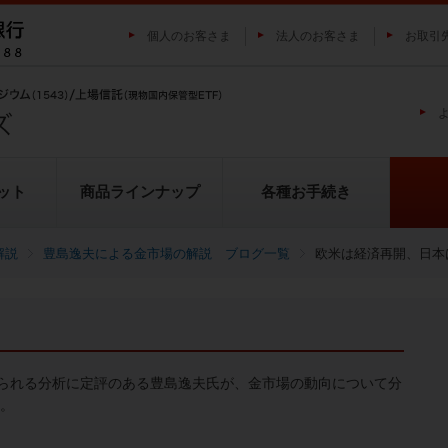
個人のお客さま
法人のお客さま
お取引
ット
商品ラインナップ
各種お手続き
解説
豊島逸夫による金市場の解説 ブログ一覧
欧米は経済再開、日本
純プラチナ上場信託（プラチナの
投資家の皆様にご負担いただく
貴金属市場に係るレポート
金の果実シリーズとは
池水雄一の貴金属講座
転換（交換）の流れ
投資リスクについて
プラチナ市場に係るレポート
純銀上場信託（銀の果実）
ETFとは
果実）
用について
られる分析に定評のある豊島逸夫氏が、金市場の動向について分
い。