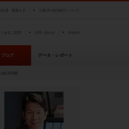
先社員・職員さま
三菱UFJ信託銀行について
よくあるご質問
お問い合わせ
English
ブログ
データ・レポート
は経済封鎖
費
純パラジウム上場信託（パラジウ
貴金属の特性
ムの果実）