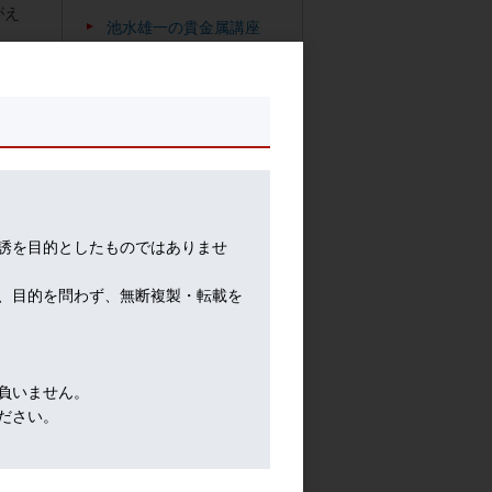
がえ
池水雄一の貴金属講座
れの
誘を目的としたものではありませ
局の
、目的を問わず、無断複製・転載を
金に
の市
負いません。
ださい。