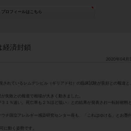
プロフィールはこちら
は経済封鎖
2020年04月
望視されているレムデシビル（ギリアド社）の臨床試験が良好との報道と
果が失敗との報道で相場が大きく動きました。
が３１％速い。死亡率も２％ほど低い」との結果が発表され一転好材料
ァウチ国立アレルギー感染研究センター長も、「これはゆける」とお墨
認可に動く姿勢です。