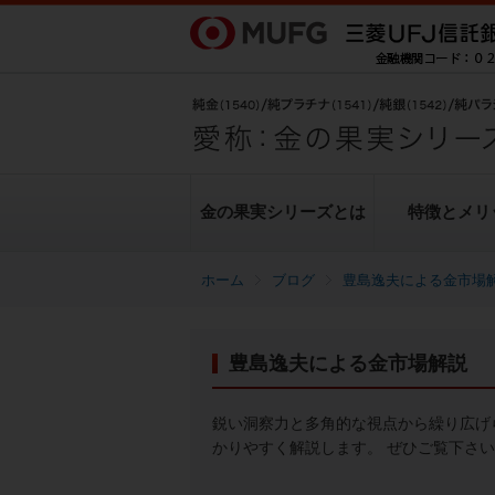
金の果実シリーズとは
特徴とメリ
ブログ
豊島逸夫による金市場
金の果実シリーズとは
特徴とメリット
商品ラインナップ
各種お手続き
ブログ
データ・レポート
豊島逸夫による金市場解説
純金上場信託（金の果実）
豊島逸夫による金市場解説
転換（交換）の手続き
ヒストリカルデータ
シリーズの魅力
金投資とは
鋭い洞察力と多角的な視点から繰り広げ
かりやすく解説します。 ぜひご覧下さ