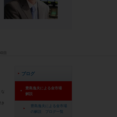
30日
ブログ
、
豊島逸夫による金市場
とな
解説
付き
豊島逸夫による金市場
の解説 ブログ一覧