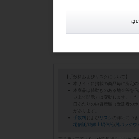
私も珍しくしおらしく(笑)自粛しつつ、ネ
は
【手数料およびリスクについて】
本サイトに掲載の商品毎に所定の
本商品は値動きのある地金等を信
ジ上で開示）は変動します。した
口あたりの純資産額（受託者のホ
があります。
手数料
および
リスク
の詳細につき
場信託
/
純銀上場信託
/
純パラジウ
商号等 : 三菱ＵＦＪ信託銀行株式会社 