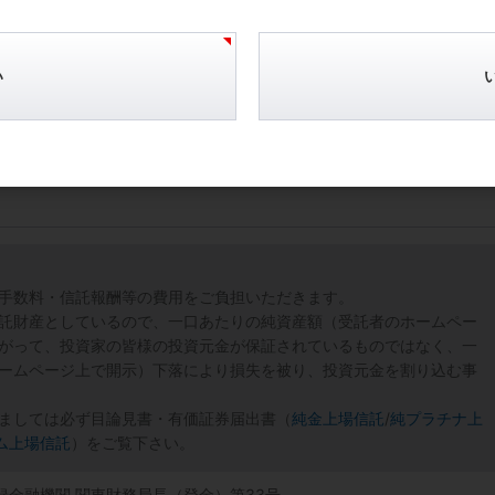
ットで新たなプロジェクトの準備に入っています。
い
手数料・信託報酬等の費用をご負担いただきます。
託財産としているので、一口あたりの純資産額（受託者のホームペー
がって、投資家の皆様の投資元金が保証されているものではなく、一
ームページ上で開示）下落により損失を被り、投資元金を割り込む事
ましては必ず目論見書・有価証券届出書（
純金上場信託
/
純プラチナ上
ム上場信託
）をご覧下さい。
登録金融機関 関東財務局長（登金）第33号