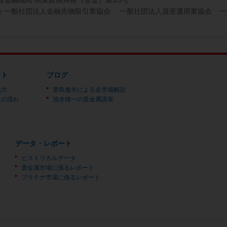
協会 一般社団法人金融先物取引業協会 一般社団法人資産運用業協会 一
ット
ブログ
魅力
豊島逸夫による金市場解説
）の流れ
池水雄一の貴金属講座
データ・レポート
ヒストリカルデータ
貴金属市場に係るレポート
プラチナ市場に係るレポート