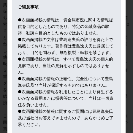
葉になりつつある。
ご留意事項
仮に、パウエル氏が、今後、発言を修正するようなことがあれば、
ちゃぶ台返しで市場は大混乱に陥るので、落としどころを慎重に模
●次画面掲載の情報は、貴金属市況に関する情報提
索するであろう、との期待感で、金の下げも２,０４０ドルから２,０
供を目的としたものであり、特定の金融商品の取
２０ドル程度で限定的だ。
得・勧誘を目的としたものではありません。
とはいえ先走る市場へのけん制発言だとすれば、FRB内の亀裂を露
●次画面掲載の文章は豊島逸夫氏の許可を得た上で
わにすることで、中央銀行への信認を毀損しかねない危険な言い回
掲載しております。著作権は豊島逸夫氏に帰属して
しだ。
おり、目的を問わず、無断複製・転載を禁じます。
他のFOMC参加者も黙っていまい。
●次画面掲載の情報は、すべて豊島逸夫氏の個人的
既にボスティック・アトランタ地区連銀総裁は、ドットチャートに
見解であり、当社の見解を示すものではありませ
２４年利下げ２回と書き入れたことを認めつつ、緩和への転換は慎
ん。
重に検討すべきで、拙速は避けねばならないと語っている。
●次画面掲載の情報の正確性、完全性について豊島
グールズビー・シカゴ地区連銀総裁は、FRBが価格から雇用に軸足
逸夫氏及び当社が保証するものではありません。
を移す時、と発言している。
●次画面掲載の情報を利用したことにより発生する
総じて、引き締めから緩和への転換へのハードルは高く、今後の経
いかなる費用または損害等について、当社は一切責
済指標データを見守るスタンスである。
任を負いません。
●次画面掲載の情報に関するご質問には豊島逸夫氏
このような事態の推移に最も神経質になっているのは、１０年債利
及び当社はお答えできませんので、あらかじめご了
回りを５％超から３％台まで短期間に引き下げた、債券先物市場の
承ください。
買い方であろう。