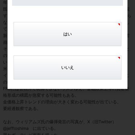
年末を控え、いずれポジションを手仕舞う動きが顕在化しよう。
既に含み益はかなりの規模に膨れているので、じっくり出口を模索
する心理的余裕があるが、「We must deliver 結果を出さねばなら
ない」という表現で、含み益を実現化する段階が近いことを示唆し
ている。
はい
新雪がドカ雪の如く積もった投機的ポジションが引き起こす表層雪
崩が起これば、根雪が現れる。
それは１０年債利回りで４％台前半から半ばとなろうか。２年債と
の逆イールド（長短金利逆転現象）という異常現象は解消されま
い。
いいえ
米大統領選を控え米財政リスクも新たな火種である。
イエレン財務長官は米国債増発懸念を一蹴するが、格付け機関がこ
の時期に動くと、表層雪崩を誘発するノイズになりかねない。
FRBには管轄外で制御できないリスクゆえ、金融政策主導の資産価
格形成の構図が急変する可能性もある。
金価格上昇トレンドの理由が大きく変わる可能性が出ている。
要経過観察である。
なお、ウィリアムズ氏の爆弾発言の写真が、X（旧Twitter）
@jefftoshima に出ている。
思わず、テレビ画面を撮った。