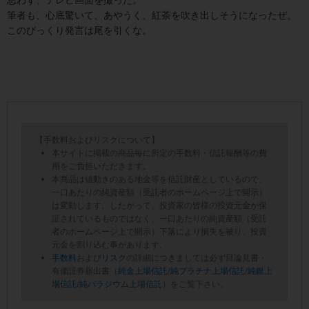
筆者も、心底驚いて、あやうく、紅茶を吹き出しそうになったぜ。
このびっくり発言は尾を引くな。
【手数料およびリスクについて】
本サイトに掲載の商品毎に所定の手数料・信託報酬等の費
用をご負担いただきます。
本商品は値動きのある地金等を信託財産としているので、
一口あたりの純資産額（受託者のホームページ上で開示）
は変動します。したがって、投資家の皆様の投資元金が保
証されているものではなく、一口あたりの純資産額（受託
者のホームページ上で開示）下落により損失を被り、投資
元金を割り込む事があります。
手数料
および
リスク
の詳細につきましては必ず目論見書・
有価証券届出書（
純金上場信託
/
純プラチナ上場信託
/
純銀上
場信託
/
純パラジウム上場信託
）をご覧下さい。