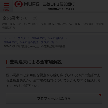
よくあるご質問
お問い合わせ
English
CLOSE
MENU
金の果実シリーズ
金の果実シリーズとは
純金（1540）/純プラチナ（1541）/純銀（1542）/純パラジウム（1543）/上場信託（現物国内
保管型ETF）
特徴とメリット
ブログ
豊島逸夫による金市場解説
豊島逸夫による金市場の解説 ブログ一覧
FOMCで利下げ議論なかった、NY連銀総裁爆弾発言
商品ラインナップ
豊島逸夫による金市場解説
各種お手続き
鋭い洞察力と多角的な視点から繰り広げられる分析に定評のあ
ブログ
る豊島逸夫氏が、金市場の動向について分かりやすく解説しま
す。 ぜひご覧下さい。
データ・レポート
プロフィールはこちら