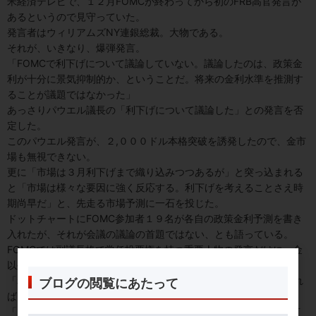
米経済テレビで、１２月FOMCが終わってから初のFRB高官発言が
あるというので見守っていた。
発言者はウィリアムズNY連銀総裁。大物である。
それが、いきなり、爆弾発言。
「FOMCで利下げについて議論していない。議論したのは、政策金
利が十分に景気抑制的か、ということだ。将来の金利水準を推測す
ることが議題ではなかった」
あっさりパウエル議長の「利下げについて議論した」との発言を否
定した。
このパウエル発言が、２,０００ドル本格突破を誘発したので、金市
場も無視できない。
更に「市場は３月利下げまで織り込みつつあるが」と突っ込まれる
と「市場は様々な要因に強く反応する。利下げを考えることさえ時
期尚早だ」と、先走る市場予測に一石を投じた。
ドットチャートにFOMC参加者１９名が各自の政策金利予測を書き
入れたが、それが会議の議論の首題ではない、とも語っている。
FOMCでは副議長格で常任投票権を持つ重要人物の発言だけに、金
以外のNY市場も、あっけにとられた。
「利下げを議論した」と明言したパウエル議長と、どちらを信じれ
ブログの閲覧にあたって
ばよいのか。
「FRBには逆らうな」から「FRBを疑え」がトレーダーたちの合言