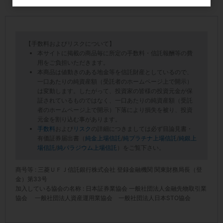
【手数料およびリスクについて】
本サイトに掲載の商品毎に所定の手数料・信託報酬等の費
用をご負担いただきます。
本商品は値動きのある地金等を信託財産としているので、
一口あたりの純資産額（受託者のホームページ上で開示）
は変動します。したがって、投資家の皆様の投資元金が保
証されているものではなく、一口あたりの純資産額（受託
者のホームページ上で開示）下落により損失を被り、投資
元金を割り込む事があります。
手数料
および
リスク
の詳細につきましては必ず目論見書・
有価証券届出書（
純金上場信託
/
純プラチナ上場信託
/
純銀上
場信託
/
純パラジウム上場信託
）をご覧下さい。
商号等 : 三菱ＵＦＪ信託銀行株式会社 登録金融機関 関東財務局長（登
金）第33号
加入している協会の名称 : 日本証券業協会 一般社団法人金融先物取引業
協会 一般社団法人資産運用業協会 一般社団法人日本STO協会