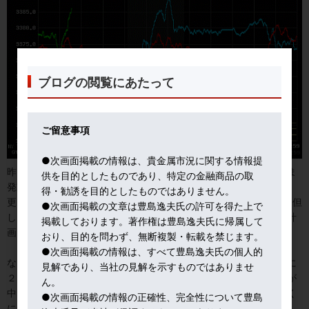
ブログの閲覧にあたって
ご留意事項
●次画面掲載の情報は、貴金属市況に関する情報提
昨日述べたように、米「相互関税」が、日米の解釈が食い違うまま
供を目的としたものであり、特定の金融商品の取
発動した。
得・勧誘を目的としたものではありません。
更に、米国は輸入されるすべての半導体に100%の関税をかける。但
●次画面掲載の文章は豊島逸夫氏の許可を得た上で
し、米国内で製造されていれば関税はかからないし、国内製造を計
掲載しております。著作権は豊島逸夫氏に帰属して
画さえしていれば関税はかからない、という。
おり、目的を問わず、無断複製・転載を禁じます。
●次画面掲載の情報は、すべて豊島逸夫氏の個人的
なお、インドには、ロシア産原油を輸入している、との理由で更に
見解であり、当社の見解を示すものではありませ
２５％の追加関税（懲罰関税）。これで危惧されるのは、インドが
ん。
中国側に廻る可能性。何を考えているのか、トランプ大統領。ろく
●次画面掲載の情報の正確性、完全性について豊島
に考えずに、そのときの気分で決めている如し。