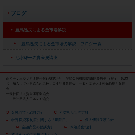
ブログ
豊島逸夫による金市場解説
豊島逸夫による金市場の解説 ブログ一覧
池水雄一の貴金属講座
商号等：三菱ＵＦＪ信託銀行株式会社 登録金融機関 関東財務局長 （登金）第33
号 加入している協会の名称：日本証券業協会 一般社団法人金融先物取引業協
会
一般社団法人資産運用業協会
一般社団法人日本STO協会
金融円滑化管理方針
利益相反管理方針
特定投資家制度に関する「期限日」
個人情報保護方針
金融商品の勧誘方針
保険募集指針
本サイトのご利用にあたって