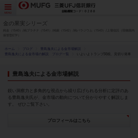
よくあるご質問
お問い合わせ
English
CLOSE
MENU
金の果実シリーズ
金の果実シリーズとは
純金（1540）/純プラチナ（1541）/純銀（1542）/純パラジウム（1543）/上場信託（現物国内
保管型ETF）
特徴とメリット
ブログ
豊島逸夫による金市場解説
豊島逸夫による金市場の解説 ブログ一覧
いよいよトランプ関税、見切り発車
商品ラインナップ
豊島逸夫による金市場解説
各種お手続き
鋭い洞察力と多角的な視点から繰り広げられる分析に定評のあ
ブログ
る豊島逸夫氏が、金市場の動向について分かりやすく解説しま
す。 ぜひご覧下さい。
データ・レポート
プロフィールはこちら