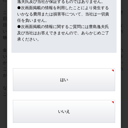
逸夫氏及び当社が保証するものではありません。
●次画面掲載の情報を利用したことにより発生する
こういう事例を見せつけられると、日本にも、今後、品目別に「懲
いかなる費用または損害等について、当社は一切責
罰関税」課すと言い出しかねない、と思ってしまう。
任を負いません。
日米とも、各市場が、不透明感強まるなかで、まともに動いていな
●次画面掲載の情報に関するご質問には豊島逸夫氏
い。動けるはずもないよね。ＮＹ市場だって、トランプ関税で国内
及び当社はお答えできませんので、あらかじめご了
物価が上がるという可能性が強いわけだから。
承ください。
金市場も仮に価格が急騰急落しても、今の市場環境では、投機筋の
いたずらにしか見えない。それゆえ、メディアに聞かれても、「分
からん」の一言で片づけている。分かる人が、世界中に誰もいない
ことだけは確か。トランプ自身が思い付きで動き、自らどうするの
か、分かっていないのだから。
はい
なお、次期ＦＲＢ議長人事が、いよいよ発表されそうな流れゆえ、
この問題だけは、筆者も展開を根気よく追っている。
いいえ