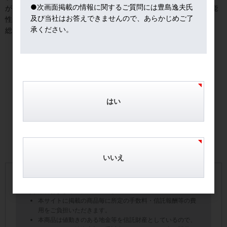
●次画面掲載の情報に関するご質問には豊島逸夫氏
が、宝飾需要の減少傾向が、ジワリ需給要因として効いてくる可能
及び当社はお答えできませんので、あらかじめご了
性がある。
承ください。
総じて、金需要は、歴史的高値圏でも、健闘したといえよう。
はい
いいえ
【手数料およびリスクについて】
本サイトに掲載の商品毎に所定の手数料・信託報酬等の費
用をご負担いただきます。
本商品は値動きのある地金等を信託財産としているので、