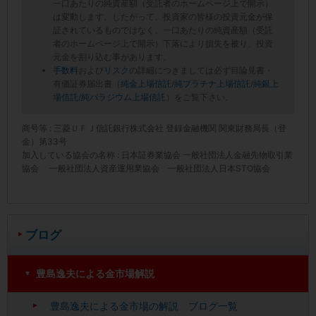
一口あたりの純資産額（受託者のホームページ上で開示）
は変動します。したがって、投資家の皆様の投資元金が保
証されているものではなく、一口あたりの純資産額（受託
者のホームページ上で開示）下落により損失を被り、投資
元金を割り込む事があります。
手数料
および
リスク
の詳細につきましては必ず目論見書・
有価証券届出書（
純金上場信託
/
純プラチナ上場信託
/
純銀上
場信託
/
純パラジウム上場信託
）をご覧下さい。
商号等 : 三菱ＵＦＪ信託銀行株式会社 登録金融機関 関東財務局長（登
金）第33号
加入している協会の名称 : 日本証券業協会 一般社団法人金融先物取引業
協会 一般社団法人資産運用業協会 一般社団法人日本STO協会
ブログ
豊島逸夫による金市場解説
豊島逸夫による金市場の解説 ブログ一覧