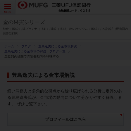
よくあるご質問
お問い合わせ
English
CLOSE
MENU
金の果実シリーズ
金の果実シリーズとは
純金（1540）/純プラチナ（1541）/純銀（1542）/純パラジウム（1543）/上場信託（現物国内
保管型ETF）
特徴とメリット
ブログ
豊島逸夫による金市場解説
豊島逸夫による金市場の解説 ブログ一覧
歴史的高値圏での需要動向を吟味する
商品ラインナップ
豊島逸夫による金市場解説
各種お手続き
鋭い洞察力と多角的な視点から繰り広げられる分析に定評のあ
ブログ
る豊島逸夫氏が、金市場の動向について分かりやすく解説しま
す。 ぜひご覧下さい。
データ・レポート
プロフィールはこちら