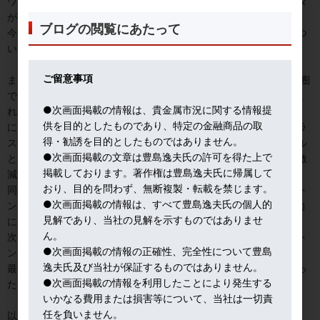
ワールド・ゴールド・カウンシルの２５年１－３月期の需給データ
が発表された。
ブログの閲覧にあたって
今回は、金暴騰の裏で、実需動向が、どのように反応したか、につ
いて筆者は強い興味を持って数字を吟味した。
ご留意事項
まず、今年１－３月、平均価格が２,８５９ドルという歴史的高値圏
で、ETF需要が、前期１８トンに比し、２２６トンに急増した。こ
●次画面掲載の情報は、貴金属市況に関する情報提
れが強い買い圧力となった。但し、ETFは、昨年から四半期ごと
供を目的としたものであり、特定の金融商品の取
に、マイナス１１３トン、マイナス７トン、プラス９４トン、プラ
得・勧誘を目的としたものではありません。
ス１８トン、プラス２２６トンと振れが大きい。短期投資のツール
●次画面掲載の文章は豊島逸夫氏の許可を得た上で
として使われているからだ。来期には、仮に価格が下落すると、激
掲載しております。著作権は豊島逸夫氏に帰属して
減する可能性もある。
おり、目的を問わず、無断複製・転載を禁じます。
同じ投資需要でも、地金と金貨は、前期３２６トンに比し３２５ト
●次画面掲載の情報は、すべて豊島逸夫氏の個人的
ンと高値圏でも底堅い。手数料が高いから、ETFと異なり、長期的
見解であり、当社の見解を示すものではありませ
に退蔵される。
ん。
次に、宝飾部門だが、宝飾消費が、前期５４７トンから、３８０ト
●次画面掲載の情報の正確性、完全性について豊島
ンに激減した。高値による買い控え傾向が顕著だ。
逸夫氏及び当社が保証するものではありません。
最後に、中央銀行だが、前期３６５トンに比し、２４３トンに減っ
●次画面掲載の情報を利用したことにより発生する
た。それでも、長期の買いとして評価されるべき。
いかなる費用または損害等について、当社は一切責
任を負いません。
以上、まとめると、金ETFと中央銀行が価格上昇の主因となった