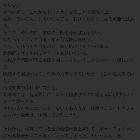
知らない。
挙句の果て、これからもっと悪くなることは覚悟の上。
結婚していても、していなくても、おひとりさまになる可能性はあ
る。
そこで、若いのに、老後の心配をせねばならない。
金ならインフレで目減りする可能性は低そう。
でも、それって本当なのか。確かめにセミナーに来る。
北朝鮮ミサイルのＪアラートも効いている。
これが専門家が語る地政学的リスクということなのか、と感じてい
る。
陸続きの国境がなく、対岸の火事と見ていたが、もはや他人事では
ない。
台湾有事の流れ弾リスクも。
北海道では、超真面目に、ロシア侵攻リスクに備える話が現地メデ
ィアで語られる。
本州の人たちにはピンをこないであろうが、札幌サテライトオフィ
スを持つ筆者は、体感してきたことだ。
それから、保有している金の価値が急上昇して、ポートフォリオに
占める割合が４０％近くになってしまった、という人もいる。