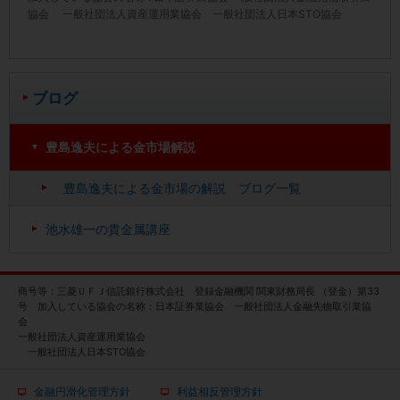
協会 一般社団法人資産運用業協会 一般社団法人日本STO協会
ブログ
豊島逸夫による金市場解説
豊島逸夫による金市場の解説 ブログ一覧
池水雄一の貴金属講座
商号等：三菱ＵＦＪ信託銀行株式会社 登録金融機関 関東財務局長 （登金）第33
号 加入している協会の名称：日本証券業協会 一般社団法人金融先物取引業協
会
一般社団法人資産運用業協会
一般社団法人日本STO協会
金融円滑化管理方針
利益相反管理方針