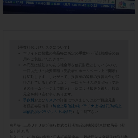
【手数料およびリスクについて】
本サイトに掲載の商品毎に所定の手数料・信託報酬等の費
用をご負担いただきます。
本商品は値動きのある地金等を信託財産としているので、
一口あたりの純資産額（受託者のホームページ上で開示）
は変動します。したがって、投資家の皆様の投資元金が保
証されているものではなく、一口あたりの純資産額（受託
者のホームページ上で開示）下落により損失を被り、投資
元金を割り込む事があります。
手数料
および
リスク
の詳細につきましては必ず目論見書・
有価証券届出書（
純金上場信託
/
純プラチナ上場信託
/
純銀上
場信託
/
純パラジウム上場信託
）をご覧下さい。
商号等 : 三菱ＵＦＪ信託銀行株式会社 登録金融機関 関東財務局長（登
金）第33号
加入している協会の名称 : 日本証券業協会 一般社団法人金融先物取引業