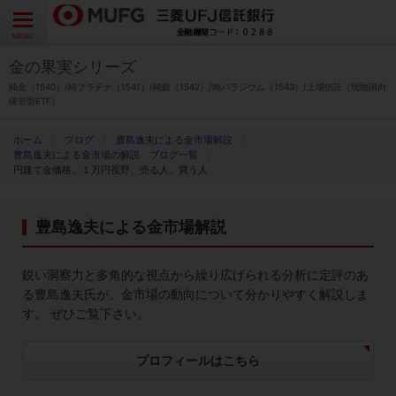
よくあるご質問
お問い合わせ
English
CLOSE
MENU
金の果実シリーズ
金の果実シリーズとは
純金（1540）/純プラチナ（1541）/純銀（1542）/純パラジウム（1543）/上場信託（現物国内
保管型ETF）
特徴とメリット
ブログ
豊島逸夫による金市場解説
豊島逸夫による金市場の解説 ブログ一覧
円建て金価格、１万円視野、売る人、買う人
商品ラインナップ
豊島逸夫による金市場解説
各種お手続き
鋭い洞察力と多角的な視点から繰り広げられる分析に定評のあ
ブログ
る豊島逸夫氏が、金市場の動向について分かりやすく解説しま
す。 ぜひご覧下さい。
データ・レポート
プロフィールはこちら