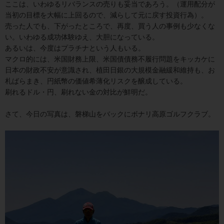
ここは、いわゆるリバランスの売りも妥当であろう。（運用配分が
当初の目標を大幅に上回るので、減らして元に戻す投資行為）。
売った人でも、下がったところで、再度、買う人の事例も少なくな
い。いわゆる成功体験ゆえ、大胆になっている。
あるいは、今度はプラチナという人もいる。
マクロ的には、米国財務上限、米国債債務不履行問題をキッカケに
日本の財政不安が意識され、植田日銀の大規模金融緩和維持も、お
札ばらまき、円紙幣の価値希薄化リスクを醸成している。
刷れるドル・円、刷れない金の対比が鮮明だ。
さて、今日の写真は、磐梯山をバックにボナリ高原ゴルフクラブ。