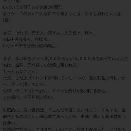
っている。
いよいよ１万円の超大台が視野。
まさか、この日がこんなに早く来ようとは、筆者も思わなんだよ
(笑)
さて、それで、売る人、買う人。人生色々、様々。
金ETF保有者も、多様化。
いまやETFでは売れ筋の商品。
まず、金地金をグラム３,０００円とか５,０００円で買っていた人た
ちは、当然、売り戻しの誘惑に駆られる。
もっともなことだ。
ただ、まだ上げトレンドが壊れていないので、逸失利益は悔しいか
ら、グッと堪えている。
今後、仮に下げ始めたら、ドドッと売りが殺到するかも。
この層は、中高年代が多い。
対照的に、若い世代は、「こんな高値」というより、そもそも、金
価格と初の出会いが高水準であったから、中高年層より高値恐怖心
は薄い。
氷河期世代ゆえ、これまで、いいこと、なにもなかった。バブルも