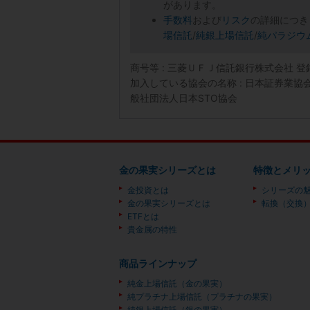
があります。
手数料
および
リスク
の詳細につき
場信託
/
純銀上場信託
/
純パラジウ
商号等 : 三菱ＵＦＪ信託銀行株式会社 
加入している協会の名称 : 日本証券業
般社団法人日本STO協会
金の果実シリーズとは
特徴とメリ
金投資とは
シリーズの
金の果実シリーズとは
転換（交換
ETFとは
貴金属の特性
商品ラインナップ
純金上場信託（金の果実）
純プラチナ上場信託（プラチナの果実）
純銀上場信託（銀の果実）