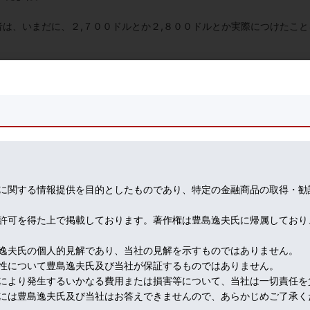
は、いまだに、２,７００ドルとか２,８００ドルとか実際につけたこと
ひとこと。
たのに、今や、５万円超え。
つぶやき。お年玉でコインの需要が消えたと(笑)
売れるものは、喜平、地金ピアス、コイン・ペンダント、それもプラチ
に関する情報提供を目的としたものであり、特定の金融商品の取得・勧
許可を得た上で掲載しております。著作権は豊島逸夫氏に帰属しており
逸夫氏の個人的見解であり、当社の見解を示すものではありません。
いでいるが、４,０００ドルになったりしてね。来年今頃のこのブログで
性について豊島逸夫氏及び当社が保証するものではありません。
あれ(笑)
により発生するいかなる費用または損害等について、当社は一切責任を
には豊島逸夫氏及び当社はお答えできませんので、あらかじめご了承く