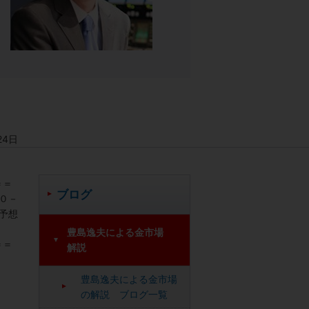
24日
＝＝
ブログ
０－
予想
豊島逸夫による金市場
＝＝
解説
豊島逸夫による金市場
の解説 ブログ一覧