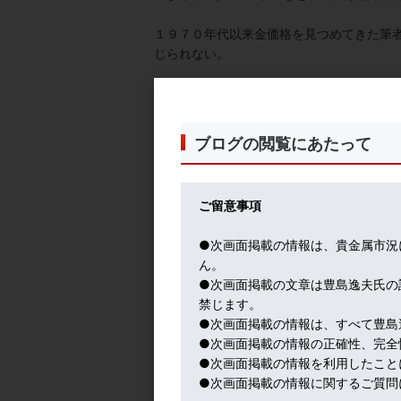
１９７０年代以来金価格を見つめてきた筆者
じられない。
更に、円安効果で、国内金価格は爆上げの
１/10オンス金貨が４,５００円くらいだっ
ブログの閲覧にあたって
お年玉って感じじゃないっすよね、と友人の
ご留意事項
ダイヤモンドが売れないクリスマス商戦。
はなくて金製品。
●次画面掲載の情報は、貴金属市況
ん。
●次画面掲載の文章は豊島逸夫氏の
金業界の常識も変わった一年であった。
禁じます。
●次画面掲載の情報は、すべて豊島
そして、来年は、３,０００ドルに挑戦と騒
●次画面掲載の情報の正確性、完全
者が、どう回顧しているであろうか。ご期待
●次画面掲載の情報を利用したこと
●次画面掲載の情報に関するご質問