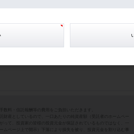
い
手数料・信託報酬等の費用をご負担いただきます。
託財産としているので、一口あたりの純資産額（受託者のホームペー
がって、投資家の皆様の投資元金が保証されているものではなく、一
ームページ上で開示）下落により損失を被り、投資元金を割り込む事