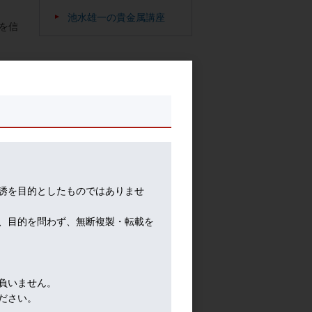
池水雄一の貴金属講座
を信
ナで
誘を目的としたものではありませ
、目的を問わず、無断複製・転載を
、筆
負いません。
ださい。