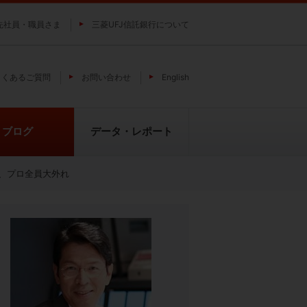
先社員・職員さま
三菱UFJ信託銀行について
よくあるご質問
お問い合わせ
English
ブログ
データ・レポート
、プロ全員大外れ
費
純パラジウム上場信託（パラジウ
貴金属の特性
ムの果実）