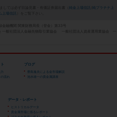
ましては必ず目論見書・有価証券届出書（
純金上場信託
/
純プラチナ上
ム上場信託
）をご覧下さい。
登録金融機関 関東財務局長（登金）第33号
協会 一般社団法人金融先物取引業協会 一般社団法人資産運用業協会 一
ット
ブログ
魅力
豊島逸夫による金市場解説
）の流れ
池水雄一の貴金属講座
データ・レポート
ヒストリカルデータ
貴金属市場に係るレポート
プラチナ市場に係るレポート