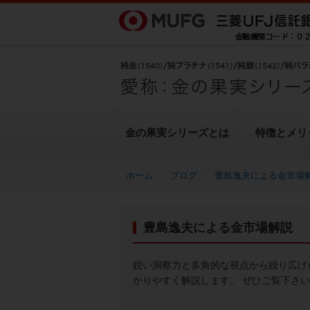
金の果実シリーズとは
特徴とメリ
ブログ
豊島逸夫による金市場
金の果実シリーズとは
特徴とメリット
商品ラインナップ
各種お手続き
ブログ
データ・レポート
豊島逸夫による金市場解説
純金上場信託（金の果実）
豊島逸夫による金市場解説
転換（交換）の手続き
ヒストリカルデータ
シリーズの魅力
金投資とは
鋭い洞察力と多角的な視点から繰り広げ
かりやすく解説します。 ぜひご覧下さ