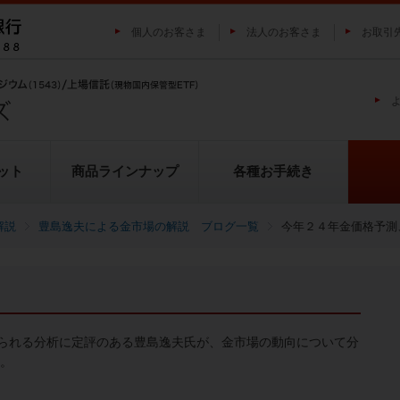
個人のお客さま
法人のお客さま
お取引
ット
商品ラインナップ
各種お手続き
解説
豊島逸夫による金市場の解説 ブログ一覧
今年２４年金価格予測
純プラチナ上場信託（プラチナの
投資家の皆様にご負担いただく
貴金属市場に係るレポート
金の果実シリーズとは
池水雄一の貴金属講座
転換（交換）の流れ
投資リスクについて
プラチナ市場に係るレポート
純銀上場信託（銀の果実）
ETFとは
果実）
用について
られる分析に定評のある豊島逸夫氏が、金市場の動向について分
い。