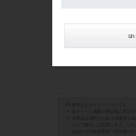
は
【手数料およびリスクについて】
本サイトに掲載の商品毎に所定の
本商品は値動きのある地金等を信
ジ上で開示）は変動します。した
口あたりの純資産額（受託者のホ