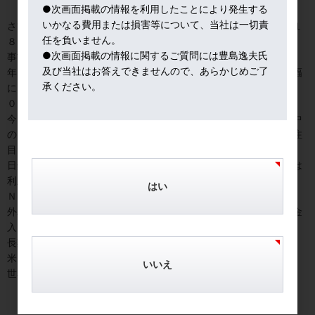
●次画面掲載の情報を利用したことにより発生する
いかなる費用または損害等について、当社は一切責
さて、今週は、いよいよ９月ＦＯＭＣが開催される（９月１７～１
任を負いません。
８日）。
●次画面掲載の情報に関するご質問には豊島逸夫氏
事前予測では０．５％の「ジャンボ利下げ」の可能性。
及び当社はお答えできませんので、あらかじめご了
年内には、ＦＯＭＣ３回で計１２５ｂｐ（１．２５％）の利下げ幅
承ください。
になるか。
０．５％2回、０．２５％１回の予測。
今回は３か月に一度発表されるＦＲＢ経済見通しも含まれ、その中
の「ドットチャート」（１９名の参加者の金利予測分布）が特に注
目だ。
日銀金融政策決定会合も開催される「中銀ウィーク」だが、日銀は
利上げすると、日経平均が暴落するので、今週は動けずの様相。
はい
ＮＹ市場でもスルーされている。
外為市場での円高進行の度合いも注目点。筆者は、相変わらず筋金
入りの円安派。
長期のドル円相場は、日本企業と米国企業の「稼ぐ力」を映す。
米国企業のダイナミズムと、日本企業の生産性の低さを比べると、
いいえ
世界の投資家が、どちらに投資するかは、明らかだ。