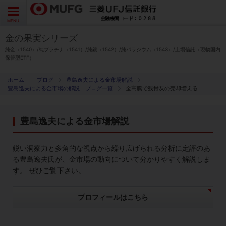
よくあるご質問
お問い合わせ
English
CLOSE
MENU
金の果実シリーズ
金の果実シリーズとは
純金（1540）/純プラチナ（1541）/純銀（1542）/純パラジウム（1543）/上場信託（現物国内
保管型ETF）
特徴とメリット
ブログ
豊島逸夫による金市場解説
豊島逸夫による金市場の解説 ブログ一覧
金高騰で残骨灰の売却増える
商品ラインナップ
豊島逸夫による金市場解説
各種お手続き
鋭い洞察力と多角的な視点から繰り広げられる分析に定評のあ
ブログ
る豊島逸夫氏が、金市場の動向について分かりやすく解説しま
す。 ぜひご覧下さい。
データ・レポート
プロフィールはこちら