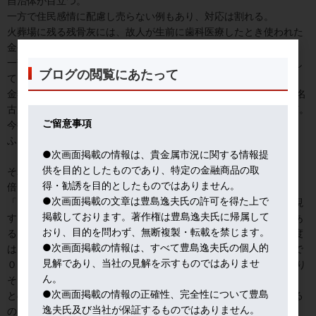
自治体が目立つ。
一方で住民感情に配慮し売らない例もあり、対応は割れる。
火葬場に残る残骨灰には、故人が生前に歯科医療したとき使われた
金やパラジウムが含まれる。
一部の自治体は、これらを売却して、火葬事業を支える収入源とし
ブログの閲覧にあたって
ている。」という。
金額は、京都市が３億３１３万円、横浜市が２億３,２８６億円、名
古屋市が２億２,５０８万円、福岡市が１億４,８９８万円などなど。
ご留意事項
今後も増える可能性。
ふーむ、なるほど。
●次画面掲載の情報は、貴金属市況に関する情報提
供を目的としたものであり、特定の金融商品の取
それから「万年筆価格、ゴールドと連動、値上げ相次ぎ５年で２
得・勧誘を目的としたものではありません。
倍」だと。
●次画面掲載の文章は豊島逸夫氏の許可を得た上で
「多くの万年筆のペン先には、腐食しにくく柔らかい書き味を実現
掲載しております。著作権は豊島逸夫氏に帰属して
する金が使われている。インクには硫酸や塩酸が含まれることがあ
おり、目的を問わず、無断複製・転載を禁じます。
る。一本の万年筆には０．３～０．５グラムの金が使われる。純度
●次画面掲載の情報は、すべて豊島逸夫氏の個人的
は１８金か１４金が多い。仮に１４金を０．５グラム（純金換算で
見解であり、当社の見解を示すものではありませ
０．３グラム弱）使用すれば、２,０００円ほどの値上げ要因となり
ん。
そうだ。」
●次画面掲載の情報の正確性、完全性について豊島
との記事。万年筆生産会社のなかに「プラチナ万年筆」が含まれる
逸夫氏及び当社が保証するものではありません。
のは皮肉な現象だね。