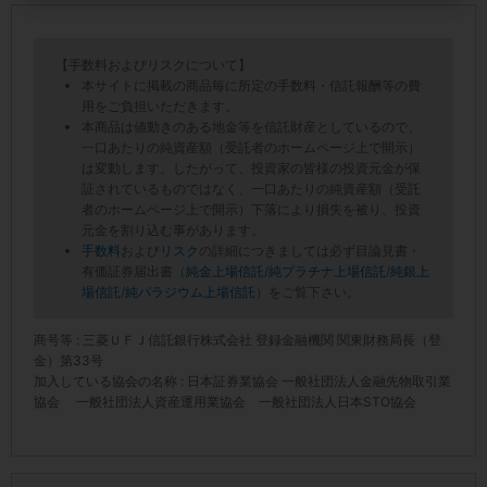
【手数料およびリスクについて】
本サイトに掲載の商品毎に所定の手数料・信託報酬等の費
用をご負担いただきます。
本商品は値動きのある地金等を信託財産としているので、
一口あたりの純資産額（受託者のホームページ上で開示）
は変動します。したがって、投資家の皆様の投資元金が保
証されているものではなく、一口あたりの純資産額（受託
者のホームページ上で開示）下落により損失を被り、投資
元金を割り込む事があります。
手数料
および
リスク
の詳細につきましては必ず目論見書・
有価証券届出書（
純金上場信託
/
純プラチナ上場信託
/
純銀上
場信託
/
純パラジウム上場信託
）をご覧下さい。
商号等 : 三菱ＵＦＪ信託銀行株式会社 登録金融機関 関東財務局長（登
金）第33号
加入している協会の名称 : 日本証券業協会 一般社団法人金融先物取引業
協会 一般社団法人資産運用業協会 一般社団法人日本STO協会