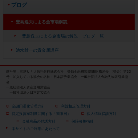
ブログ
豊島逸夫による金市場解説
豊島逸夫による金市場の解説 ブログ一覧
池水雄一の貴金属講座
商号等：三菱ＵＦＪ信託銀行株式会社 登録金融機関 関東財務局長 （登金）第33
号 加入している協会の名称：日本証券業協会 一般社団法人金融先物取引業協
会
一般社団法人資産運用業協会
一般社団法人日本STO協会
金融円滑化管理方針
利益相反管理方針
特定投資家制度に関する「期限日」
個人情報保護方針
金融商品の勧誘方針
保険募集指針
本サイトのご利用にあたって