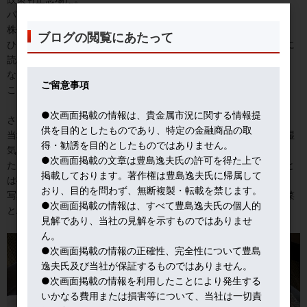
パウエル議長の発言も歯切れの悪い論調になりそうだ。
株価のボラティリティも激化しそう。
ブログの閲覧にあたって
ひとつだけ、確実に言えるのは、世界中でトランプの本音を正確に
読める人はいない、ということ。
なにせ、トランプ自身がどうなるか、分かっていないのだから。
ご留意事項
こんな時こそ、独自の希少価値を持つ金の出番だと思うね。
●次画面掲載の情報は、貴金属市況に関する情報提
さて、札幌も今日は30度超えだが、朝夕は１８度。
供を目的としたものであり、特定の金融商品の取
当地の天気予報は、高湿度というが、東京のまとわりつくような湿
得・勧誘を目的としたものではありません。
気に比べれば、かわいいものだよ（笑）
●次画面掲載の文章は豊島逸夫氏の許可を得た上で
ただ、異常気象で、近年は北海道でも梅雨らしき日々が目立つこと
掲載しております。著作権は豊島逸夫氏に帰属して
は確かだ。
おり、目的を問わず、無断複製・転載を禁じます。
写真は、今朝、厚真（あつま）の親戚から送られてきた超新鮮野菜
●次画面掲載の情報は、すべて豊島逸夫氏の個人的
とハスカップ。
見解であり、当社の見解を示すものではありませ
ん。
●次画面掲載の情報の正確性、完全性について豊島
逸夫氏及び当社が保証するものではありません。
●次画面掲載の情報を利用したことにより発生する
いかなる費用または損害等について、当社は一切責