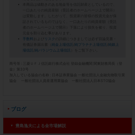
本商品は値動きのある地金等を信託財産としているので、
一口あたりの純資産額（受託者のホームページ上で開示）
は変動します。したがって、投資家の皆様の投資元金が保
証されているものではなく、一口あたりの純資産額（受託
者のホームページ上で開示）下落により損失を被り、投資
元金を割り込む事があります。
手数料
および
リスク
の詳細につきましては必ず目論見書・
有価証券届出書（
純金上場信託
/
純プラチナ上場信託
/
純銀上
場信託
/
純パラジウム上場信託
）をご覧下さい。
商号等 : 三菱ＵＦＪ信託銀行株式会社 登録金融機関 関東財務局長（登
金）第33号
加入している協会の名称 : 日本証券業協会 一般社団法人金融先物取引業
協会 一般社団法人資産運用業協会 一般社団法人日本STO協会
ブログ
豊島逸夫による金市場解説