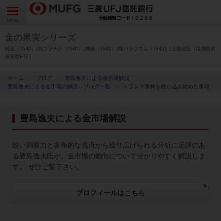
よくあるご質問
お問い合わせ
English
CLOSE
MENU
金の果実シリーズ
金の果実シリーズとは
純金（1540）/純プラチナ（1541）/純銀（1542）/純パラジウム（1543）/上場信託（現物国内
保管型ETF）
特徴とメリット
ブログ
豊島逸夫による金市場解説
豊島逸夫による金市場の解説 ブログ一覧
トランプ勝利を織り込み始めた市場
商品ラインナップ
豊島逸夫による金市場解説
各種お手続き
鋭い洞察力と多角的な視点から繰り広げられる分析に定評のあ
ブログ
る豊島逸夫氏が、金市場の動向について分かりやすく解説しま
す。 ぜひご覧下さい。
データ・レポート
プロフィールはこちら