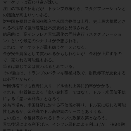
マーケットは変わり身が速い。
注目の市場の反応だが、トランプ政権なら、スタグフレーションと
の議論が高まりつつある。
対中国を視野に高関税導入で米国内物価は上昇。史上最大規模とさ
れる不法移民強制送還は不況要因と見做される。
結果的に、高インフレと景気悪化の同時進行（スタグフレーショ
ン）という最悪のシナリオが予想される。
これは、マーケットが最も嫌うケースとなる。
金が安全資産として買われるかもしれないが、金利が上昇するの
で、売られる可能性もある。
筆者は総じて金は買われるとみている。
その理由は、トランプのバラマキ積極財政で、財政赤字が悪化する
は必至だからだ。
米国債格下げも視野に入り、ドル金利上昇に拍車がかかる。
それも、好景気による「良い金利高」ではなく、ドル・米国債不信
による「悪い金利高」となろう。
外為市場も、米国経済に対する不信感が募り、ドル安に転じる可能
性もあるが、金利高でドル高継続のケースもありうる。
この点は、今後発表されるトランプの政策次第となろう。
景気後退による利下げか、インフレ悪化による利上げか、FRB金融
政策も正念場だ。