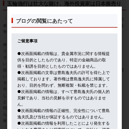
五輪強行は壮大な賭け、海外投資家は日本株売り
「テーパリングに目途がつくまでは、株への運用配分を減らす。日
ブログの閲覧にあたって
本が五輪を本当に開催するなら、まず、保有日本株から売る。日経
平均が上がれば、そこで売り抜けたい。」
ご留意事項
米国株の変動幅が高止まりするなかで、外国人投資家のなかでは、
リスク減らしの動きが目立つ。
●次画面掲載の情報は、貴金属市況に関する情報提
そのなかで欧州株の保有は維持するが、日本株は五輪リスクを嫌
供を目的としたものであり、特定の金融商品の取
い、保有株を売りの姿勢が顕著だ。
得・勧誘を目的としたものではありません。
但し、五輪が終わり、五輪関連材料が出尽くしとなれば、日本株買
●次画面掲載の文章は豊島逸夫氏の許可を得た上で
いも考慮する動きもある。
掲載しております。著作権は豊島逸夫氏に帰属して
その理由はワクチン接種の遅れ。
おり、目的を問わず、無断複製・転載を禁じます。
今、欧州株が選好される一つの理由は、接種が進んだ米国株に比
●次画面掲載の情報は、すべて豊島逸夫氏の個人的
し、欧州株は接種による経済効果を未だ充分に織り込んでいない、
見解であり、当社の見解を示すものではありませ
との発想に基づく。
ん。
同様に、日本株も、接種による経済改善効果の織り込みはこれか
●次画面掲載の情報の正確性、完全性について豊島
ら、というわけだ。
逸夫氏及び当社が保証するものではありません。
米国経済テレビでは連日、日本と五輪について、報道が流れる。
●次画面掲載の情報を利用したことにより発生する
「日本の医師たちが、五輪中止を要求」