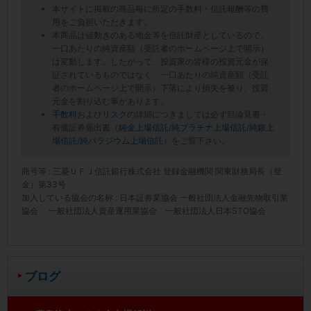
本サイトに掲載の商品毎に所定の手数料・信託報酬等の費
用をご負担いただきます。
本商品は値動きのある地金等を信託財産としているので、
一口あたりの純資産額（受託者のホームページ上で開示）
は変動します。したがって、投資家の皆様の投資元金が保
証されているものではなく、一口あたりの純資産額（受託
者のホームページ上で開示）下落により損失を被り、投資
元金を割り込む事があります。
手数料
および
リスク
の詳細につきましては必ず目論見書・
有価証券届出書（
純金上場信託
/
純プラチナ上場信託
/
純銀上
場信託
/
純パラジウム上場信託
）をご覧下さい。
商号等 : 三菱ＵＦＪ信託銀行株式会社 登録金融機関 関東財務局長（登
金）第33号
加入している協会の名称 : 日本証券業協会 一般社団法人金融先物取引業
協会 一般社団法人資産運用業協会 一般社団法人日本STO協会
ブログ