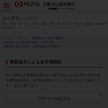
よくあるご質問
お問い合わせ
English
CLOSE
MENU
金の果実シリーズ
金の果実シリーズとは
純金（1540）/純プラチナ（1541）/純銀（1542）/純パラジウム（1543）/上場信託（現物国内
保管型ETF）
特徴とメリット
ブログ
豊島逸夫による金市場解説
豊島逸夫による金市場の解説 ブログ一覧
五輪強行は壮大な賭け、海外投資家は日本株売り
商品ラインナップ
豊島逸夫による金市場解説
各種お手続き
鋭い洞察力と多角的な視点から繰り広げられる分析に定評のあ
ブログ
る豊島逸夫氏が、金市場の動向について分かりやすく解説しま
す。 ぜひご覧下さい。
データ・レポート
プロフィールはこちら