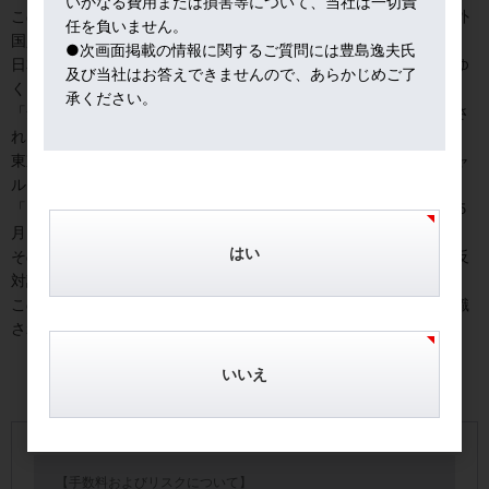
いかなる費用または損害等について、当社は一切責
このようなテロップが流れると、日本に関する知見が無い多くの外
任を負いません。
国人投資家は、見出しを見ただけで反応する。
●次画面掲載の情報に関するご質問には豊島逸夫氏
日本株のイメージも、このような見出しの蓄積により形成されてゆ
及び当社はお答えできませんので、あらかじめご了
く。
承ください。
「安心安全な五輪」という表現を英訳して提示したら、一笑にふさ
れた。
東京五輪に対する海外反対論の強さは、例えばＦＴ（フィナンシャ
ル・タイムズ）の読者書き込み欄に顕著である。
「日本、オリンピックという壮大な賭けを強行へ」との見出しの５
月９日付の記事には、４０を超える書き込みが見られる。
はい
その大半は、「日本の判断に関して理解に苦しむ」というような反
対論に満ちている。
このような市場環境のなかで、東京五輪が日本株リスクとして意識
されているのだ。
いいえ
【手数料およびリスクについて】