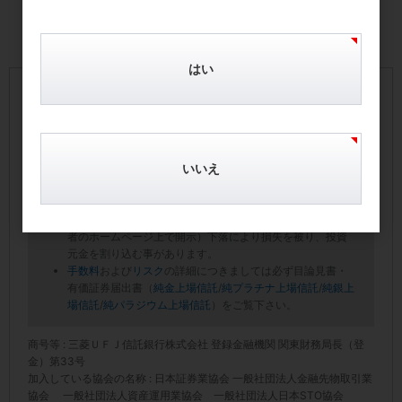
はい
【手数料およびリスクについて】
本サイトに掲載の商品毎に所定の手数料・信託報酬等の費
用をご負担いただきます。
いいえ
本商品は値動きのある地金等を信託財産としているので、
一口あたりの純資産額（受託者のホームページ上で開示）
は変動します。したがって、投資家の皆様の投資元金が保
証されているものではなく、一口あたりの純資産額（受託
者のホームページ上で開示）下落により損失を被り、投資
元金を割り込む事があります。
手数料
および
リスク
の詳細につきましては必ず目論見書・
有価証券届出書（
純金上場信託
/
純プラチナ上場信託
/
純銀上
場信託
/
純パラジウム上場信託
）をご覧下さい。
商号等 : 三菱ＵＦＪ信託銀行株式会社 登録金融機関 関東財務局長（登
金）第33号
加入している協会の名称 : 日本証券業協会 一般社団法人金融先物取引業
協会 一般社団法人資産運用業協会 一般社団法人日本STO協会