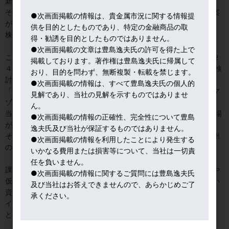
新たな財源を模索している。
その一つの選択肢として富豪保有資産の「含み益」にも課税する案
●次画面掲載の情報は、貴金属市況に関する情報提
が浮上してきた。
供を目的としたものであり、特定の金融商品の取
株式市場では気になる話題だ。
得・勧誘を目的としたものではありません。
●次画面掲載の文章は豊島逸夫氏の許可を得た上で
これまでもウォール街では様々な議論が交わされてきたのだが、２
掲載しております。著作権は豊島逸夫氏に帰属して
４日日曜日にイエレン財務長官が、CNNのインタビューで同案を検
おり、目的を問わず、無断複製・転載を禁じます。
討中と語ったことで、俄然、現実性を帯びてきた。
●次画面掲載の情報は、すべて豊島逸夫氏の個人的
「含み益」を課税対象とすれば、例えば、テスラのマスク氏やアマ
見解であり、当社の見解を示すものではありませ
ゾンのべゾス氏の納税額は前代未聞の規模になろう。
ん。
当面の課税対象者の富豪は１,０００人に満たないとされるが、市場
●次画面掲載の情報の正確性、完全性について豊島
が恐れるのは、「富裕層」の範囲が拡大されることだ。
逸夫氏及び当社が保証するものではありません。
そうなれば、起業志向は委縮、更にマネーの海外逃避を招くは欧州
●次画面掲載の情報を利用したことにより発生する
の事例で明らかである。
いかなる費用または損害等について、当社は一切責
任を負いません。
課税対象資産としては、株・外貨・債券・不動産、そして貴金属や
●次画面掲載の情報に関するご質問には豊島逸夫氏
仮想通貨も考えられるが、更に美術品や知的財産など評価が難しい
及び当社はお答えできませんので、あらかじめご了
資産も含まれるのか、現時点では不明だ。
承ください。
イエレン財務長官は、インタビューで「これは、財産税ではない」
と苦しげな言い訳をしたが、市場は疑心暗鬼になっている。