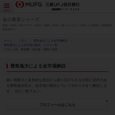
よくあるご質問
お問い合わせ
English
CLOSE
MENU
金の果実シリーズ
金の果実シリーズとは
純金（1540）/純プラチナ（1541）/純銀（1542）/純パラジウム（1543）/上場信託（現物国内
保管型ETF）
特徴とメリット
ブログ
豊島逸夫による金市場解説
豊島逸夫による金市場の解説 ブログ一覧
イエレン氏、富裕層「含み益」課税に言及
商品ラインナップ
豊島逸夫による金市場解説
各種お手続き
鋭い洞察力と多角的な視点から繰り広げられる分析に定評のあ
ブログ
る豊島逸夫氏が、金市場の動向について分かりやすく解説しま
す。 ぜひご覧下さい。
データ・レポート
プロフィールはこちら