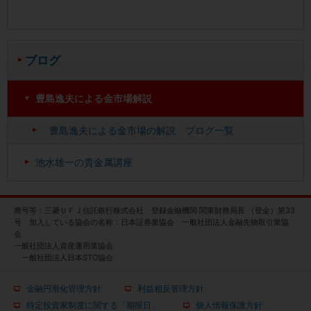
ブログ
豊島逸夫による金市場解説
豊島逸夫による金市場の解説 ブログ一覧
池水雄一の貴金属講座
商号等：三菱ＵＦＪ信託銀行株式会社 登録金融機関 関東財務局長 （登金）第33
号 加入している協会の名称：日本証券業協会 一般社団法人金融先物取引業協
会
一般社団法人資産運用業協会
一般社団法人日本STO協会
金融円滑化管理方針
利益相反管理方針
特定投資家制度に関する「期限日」
個人情報保護方針