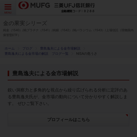
よくあるご質問
お問い合わせ
English
CLOSE
MENU
金の果実シリーズ
金の果実シリーズとは
純金（1540）/純プラチナ（1541）/純銀（1542）/純パラジウム（1543）/上場信託（現物国内
保管型ETF）
特徴とメリット
ブログ
豊島逸夫による金市場解説
豊島逸夫による金市場の解説 ブログ一覧
NISAの危うさ
商品ラインナップ
豊島逸夫による金市場解説
各種お手続き
鋭い洞察力と多角的な視点から繰り広げられる分析に定評のあ
ブログ
る豊島逸夫氏が、金市場の動向について分かりやすく解説しま
す。 ぜひご覧下さい。
データ・レポート
プロフィールはこちら