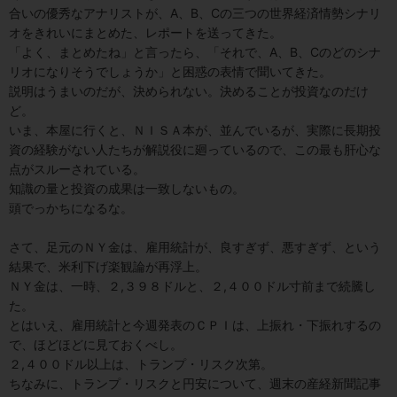
合いの優秀なアナリストが、A、B、Cの三つの世界経済情勢シナリ
オをきれいにまとめた、レポートを送ってきた。
「よく、まとめたね」と言ったら、「それで、A、B、Cのどのシナ
リオになりそうでしょうか」と困惑の表情で聞いてきた。
説明はうまいのだが、決められない。決めることが投資なのだけ
ど。
いま、本屋に行くと、ＮＩＳＡ本が、並んでいるが、実際に長期投
資の経験がない人たちが解説役に廻っているので、この最も肝心な
点がスルーされている。
知識の量と投資の成果は一致しないもの。
頭でっかちになるな。
さて、足元のＮＹ金は、雇用統計が、良すぎず、悪すぎず、という
結果で、米利下げ楽観論が再浮上。
ＮＹ金は、一時、２,３９８ドルと、２,４００ドル寸前まで続騰し
た。
とはいえ、雇用統計と今週発表のＣＰＩは、上振れ・下振れするの
で、ほどほどに見ておくべし。
２,４００ドル以上は、トランプ・リスク次第。
ちなみに、トランプ・リスクと円安について、週末の産経新聞記事