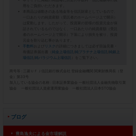
用をご負担いただきます。
本商品は値動きのある地金等を信託財産としているので、
一口あたりの純資産額（受託者のホームページ上で開示）
は変動します。したがって、投資家の皆様の投資元金が保
証されているものではなく、一口あたりの純資産額（受託
者のホームページ上で開示）下落により損失を被り、投資
元金を割り込む事があります。
手数料
および
リスク
の詳細につきましては必ず目論見書・
有価証券届出書（
純金上場信託
/
純プラチナ上場信託
/
純銀上
場信託
/
純パラジウム上場信託
）をご覧下さい。
商号等 : 三菱ＵＦＪ信託銀行株式会社 登録金融機関 関東財務局長（登
金）第33号
加入している協会の名称 : 日本証券業協会 一般社団法人金融先物取引業
協会 一般社団法人資産運用業協会 一般社団法人日本STO協会
ブログ
豊島逸夫による金市場解説