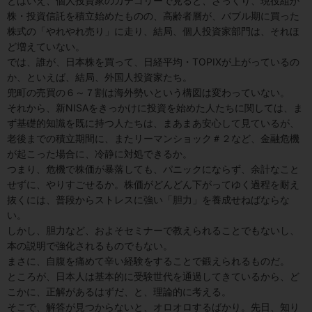
とはいえ、個人投資家のカテゴリーで見ると、ざっくり、現役組が
株・投資信託を積立始めたものの、高齢者層が、バブル期に買った
株式の「やれやれ売り」に走り、結局、個人投資家部門は、それほ
ど増えていない。
では、誰が、日本株を買って、日経平均・TOPIXが上がっているの
か、といえば、結局、外国人投資家たち。
兜町の売買の６～７割は海外勢いという構図は変わっていない。
それから、新NISAをきっかけに投資を始めた人たちに関しては、ま
ず基礎的知識を既に持つ人たちは、まあまあ安心して見ているが、
老後までの積立期間に、またリーマンショック＃２など、金融危機
が起こった場合に、冷静に対処できるか。
つまり、危機で株価が暴落しても、パニックにならず、余計なこと
せずに、やりすごせるか。株価がどんどん下がってゆく過程を耐え
抜くには、普段からストレスに強い「胆力」を養成せねばならな
い。
しかし、胆力など、およそセミナーで教えられることでもないし、
本の説明で強化されるものでもない。
まさに、自腹を痛めて辛い経験をすることで鍛えられるものだ。
ところが、日本人は基本的に受験世代を通過してきているから、ど
こかに、正解があるはずだ、と、理論的に考える。
そこで、解答が見つからないと、オロオロするばかり。先日、知り