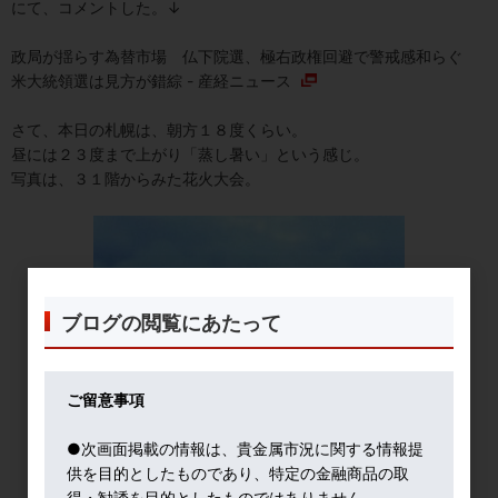
にて、コメントした。↓
政局が揺らす為替市場 仏下院選、極右政権回避で警戒感和らぐ
米大統領選は見方が錯綜 - 産経ニュース
さて、本日の札幌は、朝方１８度くらい。
昼には２３度まで上がり「蒸し暑い」という感じ。
写真は、３１階からみた花火大会。
ブログの閲覧にあたって
ご留意事項
●次画面掲載の情報は、貴金属市況に関する情報提
供を目的としたものであり、特定の金融商品の取
得・勧誘を目的としたものではありません。