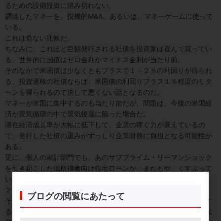
るための設備投資に踏み切れない。
調達したマネーを、投機的M&A、あるいは、マネーゲームに使って
いる。
これは危ない兆候だ。
ちなみに、これほど巨額発行される社債を投資家は喜んで買ってい
る。世界的に国債はゼロ金利かマイナス金利が当たり前。
そのなかで米国債は少なくともプラスで１－２％の利回りが得られ
る。投資適格の社債ならば、米国債の利回りプラス１％程度のリタ
ーンを得られるので決して悪くない話となるのだ。
マネーが米国に集中するのも当たり前だが、問題は、今後の米国経
済が景気循環の中で景気後退に陥った場合だ。
潜在経済成長率が大幅に低下して、企業の稼ぐ力が衰えているの
で、発行した社債の重みがずっしり企業財務に負担となる可能性が
ある。
更に、個人の家計部門でも、あのサブプライム・リーマンショック
を引き起こした低所得者向け住宅ローンが、またもや、くすぶって
いるのだ。
２０２０年は米大統領選挙の年。
ブログの閲覧にあたって
そこで、特に所得水準が低い黒人家庭向けにも住宅ローンを提供す
ることで「マイホーム取得」の夢を叶えさせてあげよう、との国民