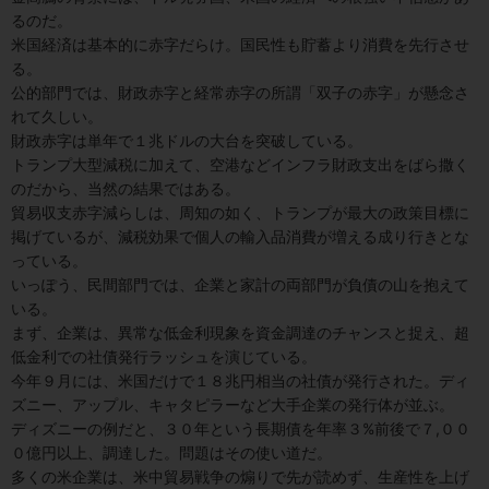
るのだ。
米国経済は基本的に赤字だらけ。国民性も貯蓄より消費を先行させ
る。
公的部門では、財政赤字と経常赤字の所謂「双子の赤字」が懸念さ
れて久しい。
財政赤字は単年で１兆ドルの大台を突破している。
トランプ大型減税に加えて、空港などインフラ財政支出をばら撒く
のだから、当然の結果ではある。
貿易収支赤字減らしは、周知の如く、トランプが最大の政策目標に
掲げているが、減税効果で個人の輸入品消費が増える成り行きとな
っている。
いっぽう、民間部門では、企業と家計の両部門が負債の山を抱えて
いる。
まず、企業は、異常な低金利現象を資金調達のチャンスと捉え、超
低金利での社債発行ラッシュを演じている。
今年９月には、米国だけで１８兆円相当の社債が発行された。ディ
ズニー、アップル、キャタピラーなど大手企業の発行体が並ぶ。
ディズニーの例だと、３０年という長期債を年率３%前後で７,００
０億円以上、調達した。問題はその使い道だ。
多くの米企業は、米中貿易戦争の煽りで先が読めず、生産性を上げ