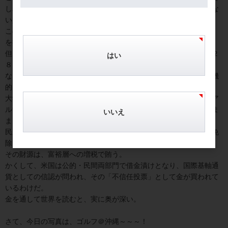
しみ、所得も低く、まともにクレジットカードを作ることが出来な
い人が多い。
このターゲットに向け、最長２４か月までの分割払い（金利無し）
を提供。
但し、分割払いが完了できないと、さかのぼって延滞金利が年率２
はい
８％課される。
なお、ここで言及した学生ローンの残高も１．５兆ドルを超え危機
的とされる。
大学の授業料は１９８０年代の倍以上に跳ね上がり、特にミレニア
ル世代が、その返済に苦しみ、結婚、マイホーム購入、子作りもま
いいえ
まならず、という状況となり、大統領選挙でも支援策が挙げられ、
民主党のエリザベス・ウォーレン候補は既存の学生ローン債務を免
除して、大学無償化を提案している。
その財源は、富裕層への増税で賄う。
かくして、米国は公的・民間両部門で借金漬けとなり、国際基軸通
貨としての信認が問われ、その「不信任投票」として金が買われて
いるわけだ。
金を通して世界を読むと、実に奥が深い。
さて、今日の写真は、ゴルフ＠沖縄～～～！