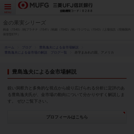
よくあるご質問
お問い合わせ
English
CLOSE
MENU
金の果実シリーズ
金の果実シリーズとは
純金（1540）/純プラチナ（1541）/純銀（1542）/純パラジウム（1543）/上場信託（現物国内
保管型ETF）
特徴とメリット
ブログ
豊島逸夫による金市場解説
豊島逸夫による金市場の解説 ブログ一覧
赤字まみれの国、アメリカ
商品ラインナップ
豊島逸夫による金市場解説
各種お手続き
鋭い洞察力と多角的な視点から繰り広げられる分析に定評のあ
ブログ
る豊島逸夫氏が、金市場の動向について分かりやすく解説しま
す。 ぜひご覧下さい。
データ・レポート
プロフィールはこちら