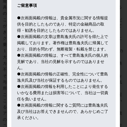
迎合的な動きが顕在化してきた。
ご留意事項
具体的には住宅ローンを提供する金融機関の融資基準を緩めている
のだ。
●次画面掲載の情報は、貴金属市況に関する情報提
ここは、サブプライム危機の教訓で、特に厳格化したところなのだ
供を目的としたものであり、特定の金融商品の取
が、喉元過ぎればなんとやら。票稼ぎのお題目で、またぞろ蘇って
得・勧誘を目的としたものではありません。
きた。
●次画面掲載の文章は豊島逸夫氏の許可を得た上で
クレジットカードの債務残高も昨年は過去最高の１兆ドルの大台に
掲載しております。著作権は豊島逸夫氏に帰属して
乗り、サブプライム・金融危機時の水準を上回った。
おり、目的を問わず、無断複製・転載を禁じます。
１世帯当たりのカード債務残高は８,３９０ドル。ほぼ１００万円の
●次画面掲載の情報は、すべて豊島逸夫氏の個人的
大台に近い水準だ。
見解であり、当社の見解を示すものではありませ
カード債務残高の全米平均が１万ドルを超えるとデフォルト（債務
ん。
不履行）が急激に増加する可能性が指摘されている。
●次画面掲載の情報の正確性、完全性について豊島
そうなれば、銀行による信用供与の引き締めが、個人消費に打撃を
逸夫氏及び当社が保証するものではありません。
与えるは必至だ。この関連で市場の話題は、アマゾンが導入した低
●次画面掲載の情報を利用したことにより発生する
所得・低信用の個人向けカードだ。
いかなる費用または損害等について、当社は一切責
これまでクレジットカードを持ったことが無い人やデフォルトを起
任を負いません。
こしてカードの再発行が出来なくなった人たちを特に対象にしてい
●次画面掲載の情報に関するご質問には豊島逸夫氏
る。
及び当社はお答えできませんので、あらかじめご了
アマゾンのターゲットは、ミレニアル世代と言われる２３－３８歳
承ください。
の若い世代だ。
この世代の８割は買い物がネット中心だが、学生ローンの返済に苦