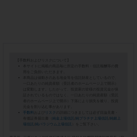
【手数料およびリスクについて】
本サイトに掲載の商品毎に所定の手数料・信託報酬等の費
用をご負担いただきます。
本商品は値動きのある地金等を信託財産としているので、
一口あたりの純資産額（受託者のホームページ上で開示）
は変動します。したがって、投資家の皆様の投資元金が保
証されているものではなく、一口あたりの純資産額（受託
者のホームページ上で開示）下落により損失を被り、投資
元金を割り込む事があります。
手数料
および
リスク
の詳細につきましては必ず目論見書・
有価証券届出書（
純金上場信託
/
純プラチナ上場信託
/
純銀上
場信託
/
純パラジウム上場信託
）をご覧下さい。