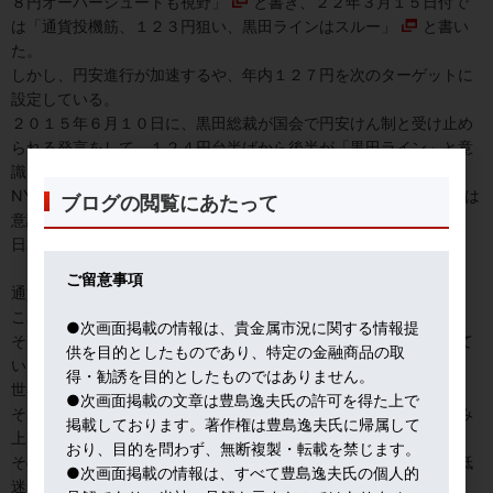
８円オーバーシュートも視野」
と書き、２２年３月１５日付で
は
「通貨投機筋、１２３円狙い、黒田ラインはスルー」
と書い
た。
しかし、円安進行が加速するや、年内１２７円を次のターゲットに
設定している。
２０１５年６月１０日に、黒田総裁が国会で円安けん制と受け止め
られる発言をして、１２４円台半ばから後半が「黒田ライン」と意
識されてきた経緯がある。
NY外為市場の騒然としたトレーディング現場では、実質実効相場は
ブログの閲覧にあたって
意識されず、ひたすら名目レートを追っている。
日本経済に関する知見も薄い。
ご留意事項
通貨投機筋の顔ぶれも変わった。
これまでは短期筋中心で、売買回転も速かった。
●次画面掲載の情報は、貴金属市況に関する情報提
そこに、今回は、グローバル・マクロ系ヘッジファンドも参入して
供を目的としたものであり、特定の金融商品の取
いる。
得・勧誘を目的としたものではありません。
世界の政治経済情勢を読み、中期的なポジションを張ってくる。
●次画面掲載の文章は豊島逸夫氏の許可を得た上で
それゆえ、年内１２７円「超」を見込み、円買いポジションを積み
掲載しております。著作権は豊島逸夫氏に帰属して
上げる動きも見られるのだ。
おり、目的を問わず、無断複製・転載を禁じます。
その根拠としては、資源輸入国、少子高齢化、日本企業の生産性低
●次画面掲載の情報は、すべて豊島逸夫氏の個人的
迷、などの構造理由が挙げられる。