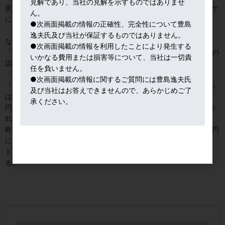
見解であり、当社の見解を示すものではありませ
更に、３月２１日のパウエル「0.5%幅利上げ容認発言」をキッカケ
ん。
に日米金利差の更なる拡大も見込む。
●次画面掲載の情報の正確性、完全性について豊島
逸夫氏及び当社が保証するものではありません。
なお、ポストクロダの人事にも特に関心を持っている。
●次画面掲載の情報を利用したことにより発生する
「安全通貨」としては、そもそもNY市場では、ドルが安全通貨との
いかなる費用または損害等について、当社は一切責
認識が定着している。
任を負いません。
「ドルは王様＝キング・ダラー」とも言われる。
●次画面掲載の情報に関するご質問には豊島逸夫氏
「円安では、随分、儲けさせてもらった」との声が通貨投機筋から
及び当社はお答えできませんので、あらかじめご了
は聞こえてくる。
承ください。
円安モメンタムは、野球に例えれば「まだ５回裏」との見解も聞か
れる。
昨日のNY市場でも、ドルインデックスやユーロが動かず、関心は円
に向いていた。
ドル円の通貨ペアが「最も混み合うトレード」となる可能性があ
る。