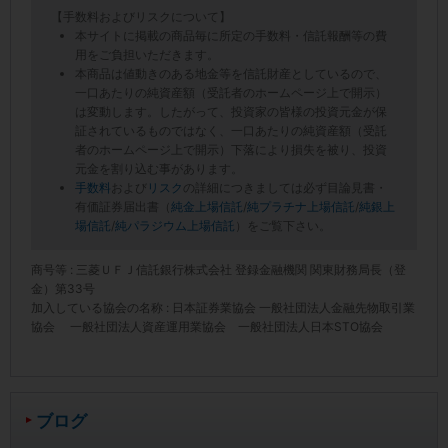
【手数料およびリスクについて】
本サイトに掲載の商品毎に所定の手数料・信託報酬等の費
用をご負担いただきます。
本商品は値動きのある地金等を信託財産としているので、
一口あたりの純資産額（受託者のホームページ上で開示）
は変動します。したがって、投資家の皆様の投資元金が保
証されているものではなく、一口あたりの純資産額（受託
者のホームページ上で開示）下落により損失を被り、投資
元金を割り込む事があります。
手数料
および
リスク
の詳細につきましては必ず目論見書・
有価証券届出書（
純金上場信託
/
純プラチナ上場信託
/
純銀上
場信託
/
純パラジウム上場信託
）をご覧下さい。
商号等 : 三菱ＵＦＪ信託銀行株式会社 登録金融機関 関東財務局長（登
金）第33号
加入している協会の名称 : 日本証券業協会 一般社団法人金融先物取引業
協会 一般社団法人資産運用業協会 一般社団法人日本STO協会
ブログ