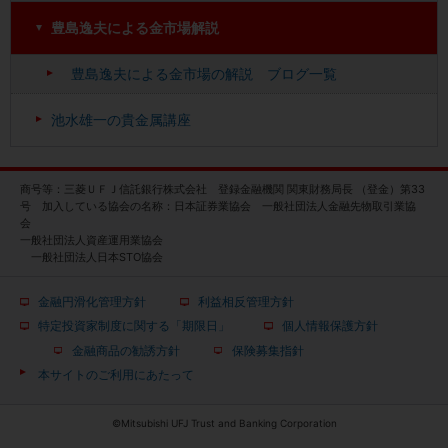
豊島逸夫による金市場解説
豊島逸夫による金市場の解説 ブログ一覧
池水雄一の貴金属講座
商号等：三菱ＵＦＪ信託銀行株式会社 登録金融機関 関東財務局長 （登金）第33
号 加入している協会の名称：日本証券業協会 一般社団法人金融先物取引業協
会
一般社団法人資産運用業協会
一般社団法人日本STO協会
金融円滑化管理方針
利益相反管理方針
特定投資家制度に関する「期限日」
個人情報保護方針
金融商品の勧誘方針
保険募集指針
本サイトのご利用にあたって
©Mitsubishi UFJ Trust and Banking Corporation