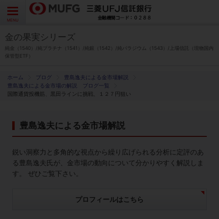
よくあるご質問
お問い合わせ
English
CLOSE
MENU
金の果実シリーズ
金の果実シリーズとは
純金（1540）/純プラチナ（1541）/純銀（1542）/純パラジウム（1543）/上場信託（現物国内
保管型ETF）
特徴とメリット
ブログ
豊島逸夫による金市場解説
豊島逸夫による金市場の解説 ブログ一覧
国際通貨投機筋、黒田ラインに挑戦、１２７円狙い
商品ラインナップ
豊島逸夫による金市場解説
各種お手続き
鋭い洞察力と多角的な視点から繰り広げられる分析に定評のあ
ブログ
る豊島逸夫氏が、金市場の動向について分かりやすく解説しま
す。 ぜひご覧下さい。
データ・レポート
プロフィールはこちら