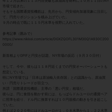
年１２月以来の１１３円台突破も原油高を材料に１０月１１日のNY
市場で起きた。
そもそも国際通貨投機筋は、先月から、円安傾向加速現象に注目し
て、円売りポジションを積み上げていた。
９月の時点で既に１１５円水準を視野に入れていた。
参考記事（囲みで）
https://www.nikkei.com/article/DGXZQOFL301M30Q1A930C200
0000/
新首相よりGPIFと円安が話題、NY市場の反応（９月３０日付）
そして、今や、彼らは１１８円近くまでの円安オーバーシュートも
想定している。
特にNY市場では「日本は原油輸入依存国」との認識から、原油買
い・円売りトレードが目立つ。
所謂「国際通貨投機筋」主導の「悪い円安」相場だ。
彼らは、円に食指を動かす前には、もっぱらドルユーロの通貨ペア
に照準を絞り、ドル円に換算すれば１０円規模の動きを引き起こし
ていた。
例えば２０２０年にはドルユーロが１．０８水準から１．２２水準