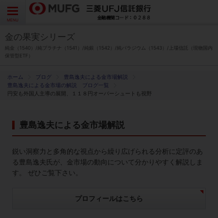
よくあるご質問
お問い合わせ
English
CLOSE
MENU
金の果実シリーズ
金の果実シリーズとは
純金（1540）/純プラチナ（1541）/純銀（1542）/純パラジウム（1543）/上場信託（現物国内
保管型ETF）
特徴とメリット
ブログ
豊島逸夫による金市場解説
豊島逸夫による金市場の解説 ブログ一覧
円安も外国人主導の展開、１１８円オーバーシュートも視野
商品ラインナップ
豊島逸夫による金市場解説
各種お手続き
鋭い洞察力と多角的な視点から繰り広げられる分析に定評のあ
ブログ
る豊島逸夫氏が、金市場の動向について分かりやすく解説しま
す。 ぜひご覧下さい。
データ・レポート
プロフィールはこちら