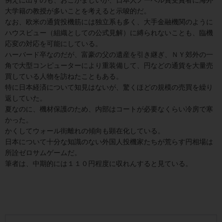
大学籍の教授が多いことを考えると示唆的だ。
なお、欧米の通貨投機筋には独立系も多く、大手金融機関のように
ハウスビュー（組織としての公式見解）に縛られないことも、臨機
応変の対応を可能にしている。
ハーバード卒なのだが、富豪の父の遺産を引き継ぎ、ＮＹ郊外の一
角で大型コンピューターにより重装備して、円などの通貨を大量売
買している人物を訪ねたこともある。
特に日本経済について知見はないが、驚くほどの規模の売買を繰り
返していた。
夏なのに、機材保護のため、内部はコートが必要なくらい冷房で寒
かった。
かくしてウォール街離れの傾向も顕在化している。
日本について十分な知識のない外国人投機家たちが荒らす円相場は
所詮ゼロサムゲームだ。
筆者は、中期的には１１０円程度に収れんすると見ている。