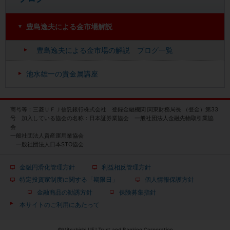
豊島逸夫による金市場解説
豊島逸夫による金市場の解説 ブログ一覧
池水雄一の貴金属講座
商号等：三菱ＵＦＪ信託銀行株式会社 登録金融機関 関東財務局長 （登金）第33
号 加入している協会の名称：日本証券業協会 一般社団法人金融先物取引業協
会
一般社団法人資産運用業協会
一般社団法人日本STO協会
金融円滑化管理方針
利益相反管理方針
特定投資家制度に関する「期限日」
個人情報保護方針
金融商品の勧誘方針
保険募集指針
本サイトのご利用にあたって
©Mitsubishi UFJ Trust and Banking Corporation