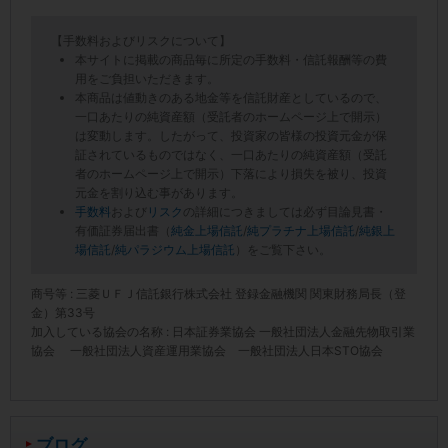
【手数料およびリスクについて】
本サイトに掲載の商品毎に所定の手数料・信託報酬等の費
用をご負担いただきます。
本商品は値動きのある地金等を信託財産としているので、
一口あたりの純資産額（受託者のホームページ上で開示）
は変動します。したがって、投資家の皆様の投資元金が保
証されているものではなく、一口あたりの純資産額（受託
者のホームページ上で開示）下落により損失を被り、投資
元金を割り込む事があります。
手数料
および
リスク
の詳細につきましては必ず目論見書・
有価証券届出書（
純金上場信託
/
純プラチナ上場信託
/
純銀上
場信託
/
純パラジウム上場信託
）をご覧下さい。
商号等 : 三菱ＵＦＪ信託銀行株式会社 登録金融機関 関東財務局長（登
金）第33号
加入している協会の名称 : 日本証券業協会 一般社団法人金融先物取引業
協会 一般社団法人資産運用業協会 一般社団法人日本STO協会
ブログ