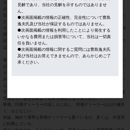
り、と日本人感覚で見れば、あまり深く考えず、後は行動あるの
見解であり、当社の見解を示すものではありませ
み。
ん。
仕掛けも速いが、１１８円という目論見が非現実的となり、損切り
●次画面掲載の情報の正確性、完全性について豊島
となれば逃げ足も速い。
逸夫氏及び当社が保証するものではありません。
その結果、ドル円相場もNY市場に先手を取られ、東京市場は後塵を
●次画面掲載の情報を利用したことにより発生する
拝する結果になりがちなのだ。
いかなる費用または損害等について、当社は一切責
日本ではFX売買が人気だが、欧米プロ投機筋に束になってこられて
任を負いません。
は、とても敵う規模ではない。
●次画面掲載の情報に関するご質問には豊島逸夫氏
及び当社はお答えできませんので、あらかじめご了
筆者は、そもそもスイス銀行外為・貴金属部ディーラー出身なのだ
承ください。
が、本当に大きなポジションを持ち、相場を動かすプロは、決して
メディアなどには出ず、ひたすら目立たぬように行動している。
みずからの相場観などをべらべら喋っても得るところは何も無いか
らだ。
マンハッタンの日本料理屋に日系ディーラーが集い、日本語で情報
交換して、傷をなめ合う光景も幾度となく見てきた。
華僑、印僑ディーラーの逞しさに比し、和僑ディーラーはお行儀良
く、おとなしい。
勿論、極めて優秀な和僑ディーラーも数々いるが、多くは、外資系
に転職している。
例えに出すのも、おこがましいが、日本人ノーベル賞受賞者に海外