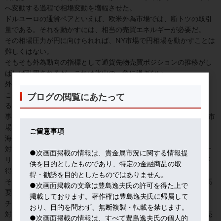
へ変動する過程で相場変動を増幅させた。
ドルユーロの通貨ペアといえば、欧米外為市場では、断トツの取引
量である。それを動かすには、相当の売買エネルギーが必要だ。
その相場圧力が円に向けられれば、NY市場で円相場を動かすことは
難しくはない。
そもそも外為動向の指標として通貨先物売買ポジションの推移がし
ばしば引用されるが、これは氷山の一角に過ぎない。
外為市場ではインターバンクの相対取引で巨額のマネーが動く。
この短期流動性の塊が円に向かえば、１０円程度は充分に動かせ
ブログの閲覧にあたって
る。
事実、今回の１１３円台突破に限らず、近年のドル円相場は、NY市
場で大きく変動することが常態化している。
ご留意事項
海外勢は、理屈よりモメンタム（市場の勢い）に乗り動くからだ。
対する日本勢は、緻密なマクロ経済分析に基づき、シナリオA,シナ
●次画面掲載の情報は、貴金属市況に関する情報提
リオBと吟味を重ね、詳細なレポート形式で相場観を纏めることが
供を目的としたものであり、特定の金融商品の取
得意だ。
得・勧誘を目的としたものではありません。
それで円は買いか売りかと問えば、円売りの可能性が強いが、円高
●次画面掲載の文章は豊島逸夫氏の許可を得た上で
要因への目配りも必要、という模範解答になりがちだ。
掲載しております。著作権は豊島逸夫氏に帰属して
チャート分析も米国人が驚くほど緻密である。
おり、目的を問わず、無断複製・転載を禁じます。
対して、欧米市場の通貨投機筋は、例えば、金利差と原油高で円売
●次画面掲載の情報は、すべて豊島逸夫氏の個人的