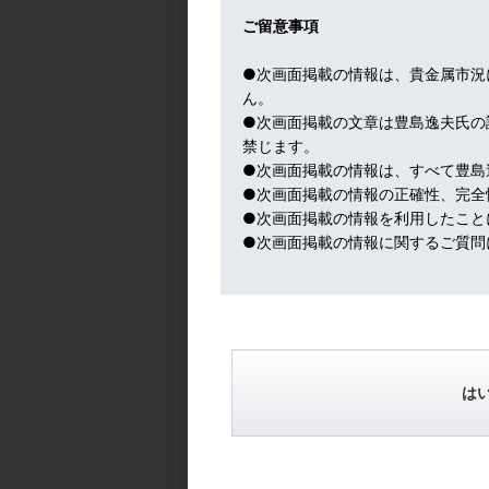
緑色線の２００日異動平均線を大きく上放
ご留意事項
過熱化している。
南アのエスコム（電力会社）の設備老朽化
●次画面掲載の情報は、貴金属市況
ではない。
ん。
それを投機筋が囃している。
●次画面掲載の文章は豊島逸夫氏の
中国の経済再開による需要は期待できるが
禁じます。
新首相は、現場の経験もなく、共産党（と
●次画面掲載の情報は、すべて豊島
前首相が「天は見ている」と捨て台詞を残
●次画面掲載の情報の正確性、完全
それでも、プラチナ市場は、中国経済再開
●次画面掲載の情報を利用したこと
●次画面掲載の情報に関するご質問
実は、筆者は、プラチナ大好き人間なので
自分の感情が、相場予測に影響を与えるか
プラチナの高値圏は脆弱だ。
個人的には上がって欲しいところだが、冷
でも、自ら保有しているプラチナを売る気は
１０年後を見ているから。
は
ところで、スーダンが日本でもニュースに
その利権争いが、火に油を注いでいる。
今日の写真は我が家にたった１個実ったサク