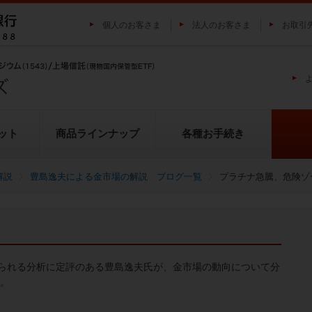
個人のお客さま
法人のお客さま
お取引
ット
商品ラインナップ
各種お手続き
解説
豊島逸夫による金市場の解説 ブログ一覧
プラチナ急騰、危険ゾ
純プラチナ上場信託（プラチナの
投資家の皆様にご負担いただく
貴金属市場に係るレポート
金の果実シリーズとは
池水雄一の貴金属講座
転換（交換）の流れ
投資リスクについて
プラチナ市場に係るレポート
純銀上場信託（銀の果実）
ETFとは
果実）
用について
られる分析に定評のある豊島逸夫氏が、金市場の動向について分
い。