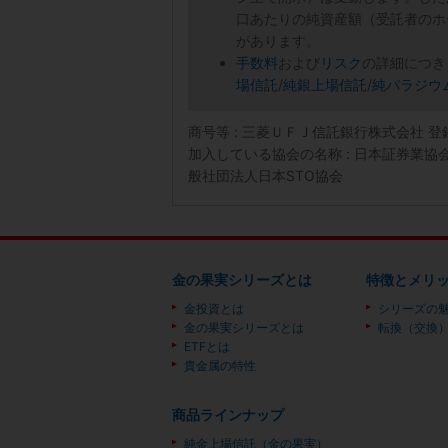
口あたりの純資産額（受託者のホ
があります。
手数料
および
リスク
の詳細につき
場信託
/
純銀上場信託
/
純パラジウ
商号等 : 三菱ＵＦＪ信託銀行株式会社 
加入している協会の名称 : 日本証券業
般社団法人日本STO協会
金の果実シリーズとは
特徴とメリ
金投資とは
シリーズの
金の果実シリーズとは
転換（交換
ETFとは
貴金属の特性
商品ラインナップ
純金上場信託（金の果実）