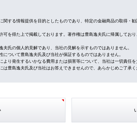
たれている。
による慢性的電力不足は、季節的電気需要の変動はあるが、特に新鮮な
に関する情報提供を目的としたものであり、特定の金融商品の取得・勧
許可を得た上で掲載しております。著作権は豊島逸夫氏に帰属しており
、そもそも、中国が経済再開できるのか。
いうか習近平）の報償人事による新任だ。
逸夫氏の個人的見解であり、当社の見解を示すものではありません。
して去った光景が忘れられない。
性について豊島逸夫氏及び当社が保証するものではありません。
に賭けている。危うい。
により発生するいかなる費用または損害等について、当社は一切責任を
には豊島逸夫氏及び当社はお答えできませんので、あらかじめご了承く
、プラチナには辛くあたる傾向がある。
らだ。
静に見れば、楽観的にはなれない。
サラサラないよ(笑)
い
なっている。実はスーダンは年間８５トンも金を生産する国。
ランボ(笑)