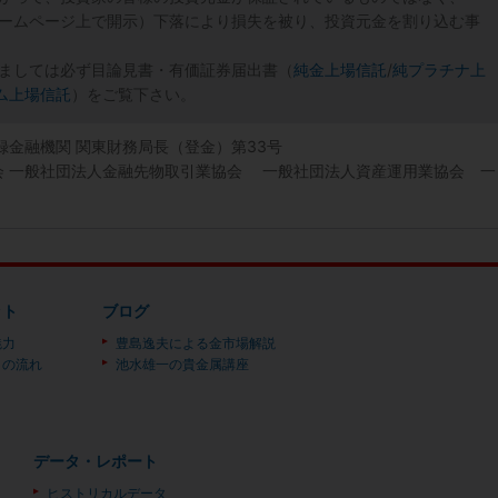
ームページ上で開示）下落により損失を被り、投資元金を割り込む事
ましては必ず目論見書・有価証券届出書（
純金上場信託
/
純プラチナ上
ム上場信託
）をご覧下さい。
登録金融機関 関東財務局長（登金）第33号
協会 一般社団法人金融先物取引業協会 一般社団法人資産運用業協会 一
ット
ブログ
魅力
豊島逸夫による金市場解説
）の流れ
池水雄一の貴金属講座
データ・レポート
ヒストリカルデータ