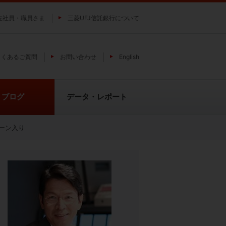
先社員・職員さま
三菱UFJ信託銀行について
よくあるご質問
お問い合わせ
English
ブログ
データ・レポート
ーン入り
費
純パラジウム上場信託（パラジウ
貴金属の特性
ムの果実）