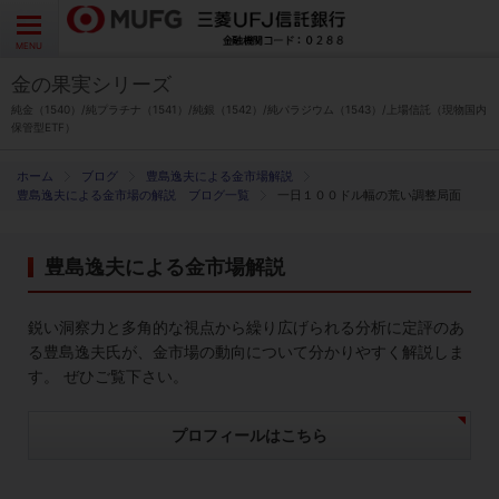
よくあるご質問
お問い合わせ
English
CLOSE
MENU
金の果実シリーズ
金の果実シリーズとは
純金（1540）/純プラチナ（1541）/純銀（1542）/純パラジウム（1543）/上場信託（現物国内
保管型ETF）
特徴とメリット
ブログ
豊島逸夫による金市場解説
豊島逸夫による金市場の解説 ブログ一覧
一日１００ドル幅の荒い調整局面
商品ラインナップ
豊島逸夫による金市場解説
各種お手続き
鋭い洞察力と多角的な視点から繰り広げられる分析に定評のあ
ブログ
る豊島逸夫氏が、金市場の動向について分かりやすく解説しま
す。 ぜひご覧下さい。
データ・レポート
プロフィールはこちら