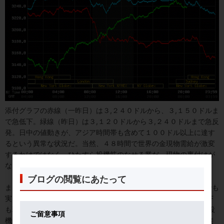
添付グラフの赤線（一昨日）は３,２４０ドルから、３,１５０ドルま
で急低下。緑線（昨日）は３,１２０ドルから３,２４０ドルまで急反
発。日中の値動きが、アジア時間帯も含めて１００ドル以上に達す
るという異常な状況だ。当然、４８時間で世界の金現物需給が激変
するわけではなく、ひたすら投機筋のなせる業だ。現物の裏付けが
ない「金」の売買が国際金価格を主導する。危うい地合いである。
ブログの閲覧にあたって
まだまだ、３,０００ドル以上は、値固めが必要。３,０００ドルでも
実需が増えるようになれば、これは、ホンモノと言えよう。金ETF
も現物の裏付けがあるが、年金基金など長期保有者以外に、短期投
ご留意事項
機筋の恰好の売買ツールと化している。これは、金ETF上場に直接