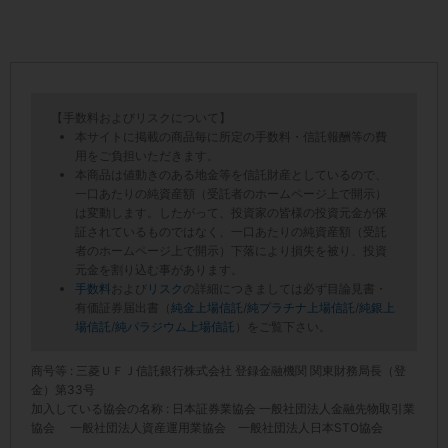
【手数料およびリスクについて】
本サイトに掲載の商品毎に所定の手数料・信託報酬等の費
用をご負担いただきます。
本商品は値動きのある地金等を信託財産としているので、
一口あたりの純資産額（受託者のホームページ上で開示）
は変動します。したがって、投資家の皆様の投資元金が保
証されているものではなく、一口あたりの純資産額（受託
者のホームページ上で開示）下落により損失を被り、投資
元金を割り込む事があります。
手数料
および
リスク
の詳細につきましては必ず目論見書・
有価証券届出書（
純金上場信託
/
純プラチナ上場信託
/
純銀上
場信託
/
純パラジウム上場信託
）をご覧下さい。
商号等 : 三菱ＵＦＪ信託銀行株式会社 登録金融機関 関東財務局長（登
金）第33号
加入している協会の名称 : 日本証券業協会 一般社団法人金融先物取引業
協会 一般社団法人資産運用業協会 一般社団法人日本STO協会