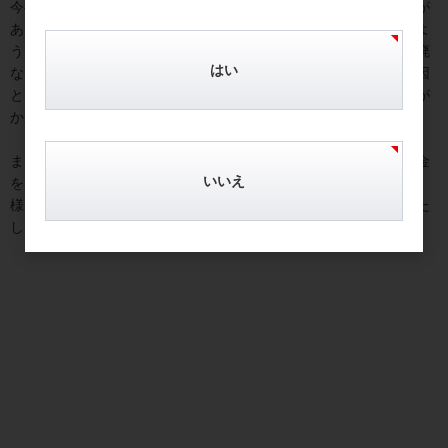
今後の注目は、近々予定されているトランプ・習近平の直接対話が
あるのか否か。あれば、その成果が、相場には大きな影響を与えよ
う。具体的には中国側の非関税障壁（米企業いじめ、など）の撤廃
はい
などが議論されそう。会談がキャンセルされれば、金には上昇要因
となろう。更なる歩み寄りが確認されれば、金価格には下落圧力が
かかる。
まぁ、いずれにせよ、本欄の読者には、あたふたせず、じっくり金
いいえ
を買い増してゆくことを勧める。
様々な情報が氾濫するなかで、個人投資家にとっては、「あたふた
しない」ことが難しいけどね。