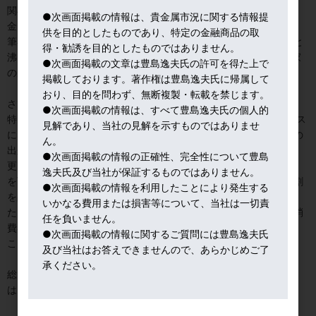
関与した筆者にしてみれば、想定していない展開だ。よく報道で、
●次画面掲載の情報は、貴金属市況に関する情報提
金ETFの残高が増えたことが、金価格上昇の理由と指摘されるが、
供を目的としたものであり、特定の金融商品の取
筆者の感覚では、金売りエネルギーのマグマが市場の底流で沸々と
得・勧誘を目的としたものではありません。
沸き立っているイメージが浮かぶ。もちろん、金ETFが、金投資家
●次画面掲載の文章は豊島逸夫氏の許可を得た上で
の層を広げた功績は大きいと自負しているが。
掲載しております。著作権は豊島逸夫氏に帰属して
おり、目的を問わず、無断複製・転載を禁じます。
さて、昨日の金急騰の理由は、米経済指標。
●次画面掲載の情報は、すべて豊島逸夫氏の個人的
特にPPI(生産者物価指数)が前月比で０．５％低下、つまりマイナス
見解であり、当社の見解を示すものではありませ
になったことはドラマチックなことであった。０９年１２月以降の
ん。
出来事だとされる。
●次画面掲載の情報の正確性、完全性について豊島
更に、重要な経済指標である小売売上高が事前予測（０．３％↑）
逸夫氏及び当社が保証するものではありません。
を下回った。関税導入前の駆け込み需要が限定的で、米経済の７割
●次画面掲載の情報を利用したことにより発生する
を占める個人消費は勢いを欠いていると米債券市場では評価され
いかなる費用または損害等について、当社は一切責
た。但し、米小売り大手ウオールマートによれば、今月下旬から消
任を負いません。
費者が値上げを実感し始めるとの見解を示している。現場からの、
●次画面掲載の情報に関するご質問には豊島逸夫氏
こうした発言は説得力がある。
及び当社はお答えできませんので、あらかじめご了
承ください。
総じて、米経済不況回避のシナリオで急落してきたNY金に、昨日
は、一定の歯止めがかかったわけだ。