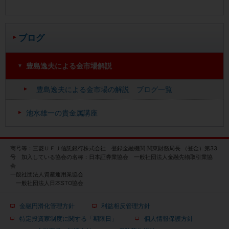
ブログ
豊島逸夫による金市場解説
豊島逸夫による金市場の解説 ブログ一覧
池水雄一の貴金属講座
商号等：三菱ＵＦＪ信託銀行株式会社 登録金融機関 関東財務局長 （登金）第33
号 加入している協会の名称：日本証券業協会 一般社団法人金融先物取引業協
会
一般社団法人資産運用業協会
一般社団法人日本STO協会
金融円滑化管理方針
利益相反管理方針
特定投資家制度に関する「期限日」
個人情報保護方針