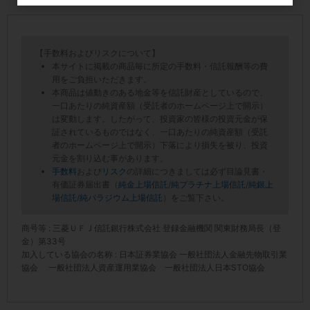
【手数料およびリスクについて】
本サイトに掲載の商品毎に所定の手数料・信託報酬等の費
用をご負担いただきます。
本商品は値動きのある地金等を信託財産としているので、
一口あたりの純資産額（受託者のホームページ上で開示）
は変動します。したがって、投資家の皆様の投資元金が保
証されているものではなく、一口あたりの純資産額（受託
者のホームページ上で開示）下落により損失を被り、投資
元金を割り込む事があります。
手数料
および
リスク
の詳細につきましては必ず目論見書・
有価証券届出書（
純金上場信託
/
純プラチナ上場信託
/
純銀上
場信託
/
純パラジウム上場信託
）をご覧下さい。
商号等 : 三菱ＵＦＪ信託銀行株式会社 登録金融機関 関東財務局長（登
金）第33号
加入している協会の名称 : 日本証券業協会 一般社団法人金融先物取引業
協会 一般社団法人資産運用業協会 一般社団法人日本STO協会