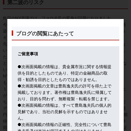
第二波のリスク
昨日のNY市場では、ファウチ氏の変身が話題になりました。
今や米国で最も信頼されている、この道４０年の国立アレルギー感
染研究センター長。７９歳とは思えない鋭い語調。趣味は毎朝ジョ
ブログの閲覧にあたって
ギング。
先週までは「第二波が来ると確信している」「第二波来襲は疑いな
い」と警鐘を鳴らし、国民の気の緩みの引き締め役に廻っていまし
ご留意事項
た。
ところが、昨晩のCNNインタビューで「第二波が不可避とは言えな
●次画面掲載の情報は、貴金属市況に関する情報提
い。経済再開のほうが大事な時もある」と発言を修正。
供を目的としたものであり、特定の金融商品の取
NY市場は、この発言で安心感を強め、株は急騰しました。
得・勧誘を目的としたものではありません。
もう一つの驚きは、それで、金も買われ、１７００攻防から脱し、
●次画面掲載の文章は豊島逸夫氏の許可を得た上で
１７２０ドル台まで戻したことです。もはや、金は独自の動きで上
掲載しております。著作権は豊島逸夫氏に帰属して
がっている感じ。
おり、目的を問わず、無断複製・転載を禁じます。
ちなみに、ワクチン開発で市場の注目を集めた医療ベンチャー、モ
●次画面掲載の情報は、すべて豊島逸夫氏の個人的
デルナ社にインサイダー疑惑が発生。同社幹部が同社株を１００億
見解であり、当社の見解を示すものではありませ
円相当売却したと医療メディアSTAT社が報じたのです。ワクチン期
ん。
待で高騰していたモデルナ社株価は一気に１０％以上急落。同社幹
●次画面掲載の情報の正確性、完全性について豊島
部は、自社のワクチンに自信が持てないのでしょうか。SEC(米国証
逸夫氏及び当社が保証するものではありません。