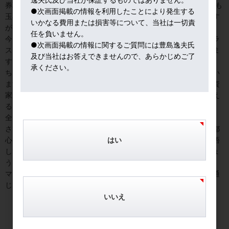
券取引委員会)が調査の可能性も浮上しています。医療ベンチャーも
●次画面掲載の情報を利用したことにより発生する
玉石混交ですね。ワクチンについては競争して頑張って欲しいです
いかなる費用または損害等について、当社は一切責
が、こういう報道に接すると、容易ではないと考えてしまいます。
任を負いません。
今日は、日本でも、東京小金井と北九州市で第二波と思われるクラ
●次画面掲載の情報に関するご質問には豊島逸夫氏
スターが発生したとの報道が流れ、他人事ではないと痛感していま
及び当社はお答えできませんので、あらかじめご了
す。
承ください。
ちなみに今週は金関連取材の第四波（？？）が私のところに来てい
ます。今年は息の長い金ブームという様相です。個人から機関投資
家から公的機関まで幅広い層が金に注目していることも特徴と言え
るでしょう。
全てリモート取材ですが、すっかり慣れました。
さて、街角には間違いなく人出が急増していますね。住宅街から都
はい
心までまんべんなく人が集まっています。東京アラート発動を覚悟
していますよ。それまでつかの間の自由な時間を大切に使いましょ
う。
マスク着用でソーシャル・ディスタンス（やっと和訳しなくても通
じるようになった英語）守り、手洗い励行は忘れずに。
いいえ