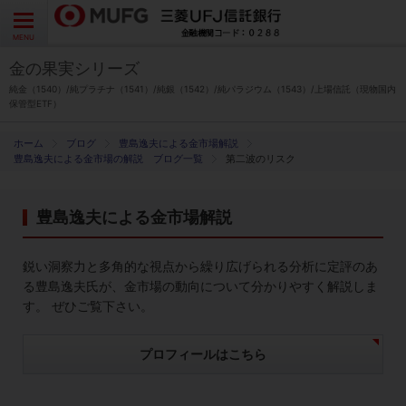
よくあるご質問
お問い合わせ
English
CLOSE
MENU
金の果実シリーズ
金の果実シリーズとは
純金（1540）/純プラチナ（1541）/純銀（1542）/純パラジウム（1543）/上場信託（現物国内
保管型ETF）
特徴とメリット
ブログ
豊島逸夫による金市場解説
豊島逸夫による金市場の解説 ブログ一覧
第二波のリスク
商品ラインナップ
豊島逸夫による金市場解説
各種お手続き
鋭い洞察力と多角的な視点から繰り広げられる分析に定評のあ
ブログ
る豊島逸夫氏が、金市場の動向について分かりやすく解説しま
す。 ぜひご覧下さい。
データ・レポート
プロフィールはこちら