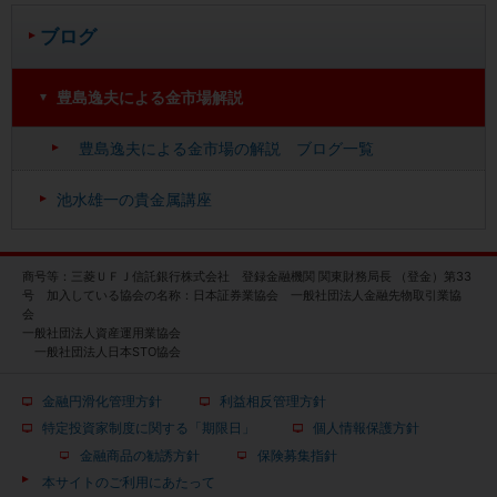
ブログ
豊島逸夫による金市場解説
豊島逸夫による金市場の解説 ブログ一覧
池水雄一の貴金属講座
商号等：三菱ＵＦＪ信託銀行株式会社 登録金融機関 関東財務局長 （登金）第33
号 加入している協会の名称：日本証券業協会 一般社団法人金融先物取引業協
会
一般社団法人資産運用業協会
一般社団法人日本STO協会
金融円滑化管理方針
利益相反管理方針
特定投資家制度に関する「期限日」
個人情報保護方針
金融商品の勧誘方針
保険募集指針
本サイトのご利用にあたって