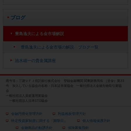
ブログ
豊島逸夫による金市場解説
豊島逸夫による金市場の解説 ブログ一覧
池水雄一の貴金属講座
商号等：三菱ＵＦＪ信託銀行株式会社 登録金融機関 関東財務局長 （登金）第33
号 加入している協会の名称：日本証券業協会 一般社団法人金融先物取引業協
会
一般社団法人資産運用業協会
一般社団法人日本STO協会
金融円滑化管理方針
利益相反管理方針
特定投資家制度に関する「期限日」
個人情報保護方針
金融商品の勧誘方針
保険募集指針