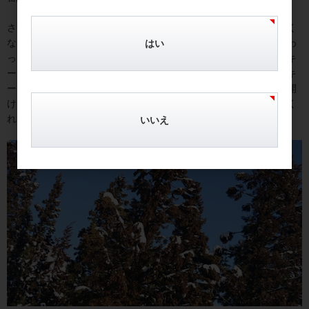
さて、今日の写真は、いよいよガーラ湯沢も、春スキー。雪がなく
なった杉の木には花粉がたわわに。この時期になると、試験も終わ
はい
った学生たちが急増してゲレンデは混み合う。それでも「私をスキ
ーに連れていって」の時代に比べれば、すいているけど(
笑
)
「スキ
ーヤーの親指」という親指靭帯損傷の私は、未だ、ペットボトル開
けるとか、ペンで書くとか不自由だよ。いかに普段、親指働いてく
れているか痛感の日々。
いいえ