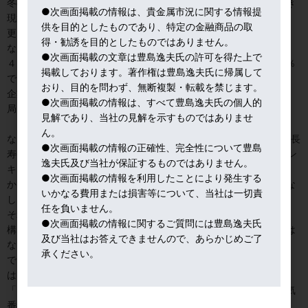
冬の影響など特殊要因で、統計的には「ノイズ＝雑音」と見るべき
●次画面掲載の情報は、貴金属市況に関する情報提
現象だろう。来月の雇用統計は反動で急増かも。
供を目的としたものであり、特定の金融商品の取
更に、量より質の改善に注目したい。
得・勧誘を目的としたものではありません。
なんといっても、平均時給（賃金）が前月比０．４％、年率３．
●次画面掲載の文章は豊島逸夫氏の許可を得た上で
４％も増加した。失業率も３．８％に改善。賃金の伸びが３．４％
掲載しております。著作権は豊島逸夫氏に帰属して
で、失業率が３．８％と接近中。
おり、目的を問わず、無断複製・転載を禁じます。
企業は採用したくても、雇用条件があうリクルートが出来ず、結
●次画面掲載の情報は、すべて豊島逸夫氏の個人的
局、人手不足で新規雇用が増えないという事情がうかがえる。
見解であり、当社の見解を示すものではありませ
ん。
なお、日本時間今朝（月曜朝）、NY
時間日曜夜の、米国
CBC
人気長
●次画面掲載の情報の正確性、完全性について豊島
寿番組
60
ミニッツに、パウエル
FRB
議長が、イエレン氏、バーナン
逸夫氏及び当社が保証するものではありません。
キ氏と生出演した。鋭いトークで知られる番組だけに、何を語る
●次画面掲載の情報を利用したことにより発生する
か、言わされるか、注目されたが、結果的には慎重な発言で新味な
いかなる費用または損害等について、当社は一切責
し。
任を負いません。
それにしても現職FRB
議長が、地上波人気番組に出るとはね。結
●次画面掲載の情報に関するご質問には豊島逸夫氏
構、危ない冒険だったと思うよ。パウエル氏はマーケットだけでは
及び当社はお答えできませんので、あらかじめご了
なく、一般視聴者とのコミュニケーションも透明にというわけか。
承ください。
でも、一般視聴者に金融政策は分かりにくい。地上波だと、話題
は、結局、トランプ大統領の執拗な
FRB,
利上げ批判、
FRB
議長も
「クビか」などになりがち。日本で黒田日銀総裁が、地上波の人気
番組に出ることは、まずあり得ないね。