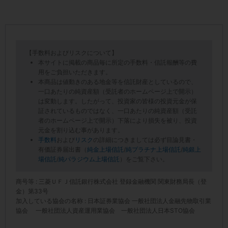
【手数料およびリスクについて】
本サイトに掲載の商品毎に所定の手数料・信託報酬等の費
用をご負担いただきます。
本商品は値動きのある地金等を信託財産としているので、
一口あたりの純資産額（受託者のホームページ上で開示）
は変動します。したがって、投資家の皆様の投資元金が保
証されているものではなく、一口あたりの純資産額（受託
者のホームページ上で開示）下落により損失を被り、投資
元金を割り込む事があります。
手数料
および
リスク
の詳細につきましては必ず目論見書・
有価証券届出書（
純金上場信託
/
純プラチナ上場信託
/
純銀上
場信託
/
純パラジウム上場信託
）をご覧下さい。
商号等 : 三菱ＵＦＪ信託銀行株式会社 登録金融機関 関東財務局長（登
金）第33号
加入している協会の名称 : 日本証券業協会 一般社団法人金融先物取引業
協会 一般社団法人資産運用業協会 一般社団法人日本STO協会