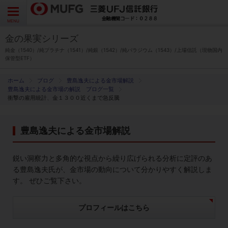
よくあるご質問
お問い合わせ
English
CLOSE
MENU
金の果実シリーズ
金の果実シリーズとは
純金（1540）/純プラチナ（1541）/純銀（1542）/純パラジウム（1543）/上場信託（現物国内
保管型ETF）
特徴とメリット
ブログ
豊島逸夫による金市場解説
豊島逸夫による金市場の解説 ブログ一覧
衝撃の雇用統計、金１３００近くまで急反騰
商品ラインナップ
豊島逸夫による金市場解説
各種お手続き
鋭い洞察力と多角的な視点から繰り広げられる分析に定評のあ
ブログ
る豊島逸夫氏が、金市場の動向について分かりやすく解説しま
す。 ぜひご覧下さい。
データ・レポート
プロフィールはこちら