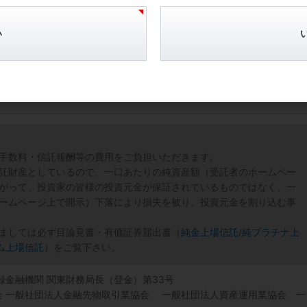
い
手数料・信託報酬等の費用をご負担いただきます。
託財産としているので、一口あたりの純資産額（受託者のホームペー
がって、投資家の皆様の投資元金が保証されているものではなく、一
ームページ上で開示）下落により損失を被り、投資元金を割り込む事
ましては必ず目論見書・有価証券届出書（
純金上場信託
/
純プラチナ上
ム上場信託
）をご覧下さい。
登録金融機関 関東財務局長（登金）第33号
協会 一般社団法人金融先物取引業協会 一般社団法人資産運用業協会 一