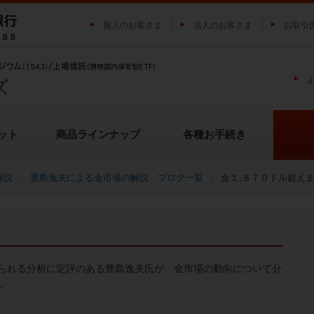
個人のお客さま
法人のお客さま
お取引
ット
商品ラインナップ
各種お手続き
解説
豊島逸夫による金市場の解説 ブログ一覧
金１,８７０ドル超え
純プラチナ上場信託（プラチナの
投資家の皆様にご負担いただく
貴金属市場に係るレポート
金の果実シリーズとは
池水雄一の貴金属講座
転換（交換）の流れ
投資リスクについて
プラチナ市場に係るレポート
純銀上場信託（銀の果実）
ETFとは
果実）
用について
られる分析に定評のある豊島逸夫氏が、金市場の動向について分
い。