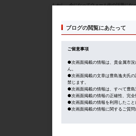
しかし、今になってウォール街の話題にな
銀総裁が、NYエコノミッククラブでの講演
民間が先取りして動いてくれた、と理解で
FRBは動かずとも、利上げ効果が出ている
ブログの閲覧にあたって
このデイリー発言の後に、１０月９日には
ト主導型の利上げを追認した。
更に１０月１０日には、ボスティック地区
ご留意事項
市場は市場で虚を突かれた。９月FOMCで
かたちで、１０年債利回りの水準を切り上げ
●次画面掲載の情報は、貴金属市況
た」とコメントされたからだ。
ん。
●次画面掲載の文章は豊島逸夫氏の
そこで、今回のドル金利上昇の争点は、米
禁じます。
そもそも、今回のインフレの主因の一つが
●次画面掲載の情報は、すべて豊島
る。
●次画面掲載の情報の正確性、完全
ここは、イエレン財務長官の管轄となり、
●次画面掲載の情報を利用したこと
しかし、理由の如何を問わず、インフレが抑
●次画面掲載の情報に関するご質問
現行の金融引き締め・積極財政というポリ
金融緩和への転換と積極財政となる可能性
金には追い風となる中期的展開だ。