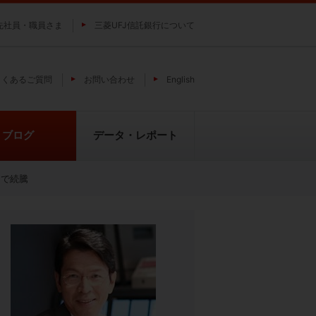
先社員・職員さま
三菱UFJ信託銀行について
よくあるご質問
お問い合わせ
English
ブログ
データ・レポート
まで続騰
費
純パラジウム上場信託（パラジウ
貴金属の特性
ムの果実）