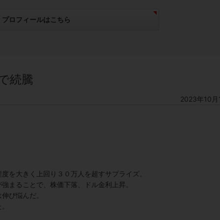
プロフィールはこちら
で続騰
2023年10月
。
。
程度を大きく上回り３０万人を超すサプライズ。
が強まることで、株価下落、ドル金利上昇。
は伸び悩んだ。
た。