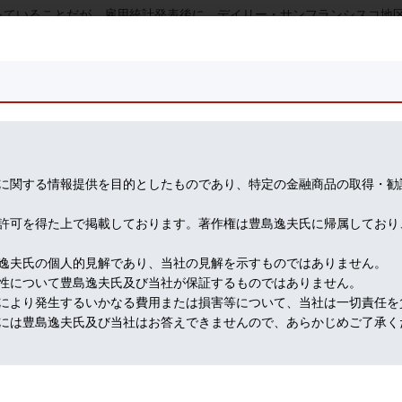
っていることだが、雇用統計発表後に、デイリー・サンフランシスコ地
で「マーケットでの１０年債利回り急騰が話題だが、これは、FRB利上
きる。
わけだ」と述べていた。
、ジェファーソン副議長、ローガン地区連銀総裁が、同様の発言でマー
連銀総裁が、「これ以上、利上げの必要なし」とまで言い切った。
のパウエル議長の想定を超えるタカ派姿勢を受け、追加利上げを先取り
ていったところで、FRB側から、あっさり、「我々の仕事をやってく
に関する情報提供を目的としたものであり、特定の金融商品の取得・勧
許可を得た上で掲載しております。著作権は豊島逸夫氏に帰属しており
財政不安による米国債利回り上昇の方向へ移っている。
、バイデン政権のばらまき財政と、その結果としての米国債大量発行に
逸夫氏の個人的見解であり、当社の見解を示すものではありません。
性について豊島逸夫氏及び当社が保証するものではありません。
パウエル議長が出張る筋ではない。
により発生するいかなる費用または損害等について、当社は一切責任を
制できなければ、FRBがその責めを負わねばならない。
には豊島逸夫氏及び当社はお答えできませんので、あらかじめご了承く
シーミックスは経済合理性があるのだが、大統領選を控えた２０２４年
が強い。