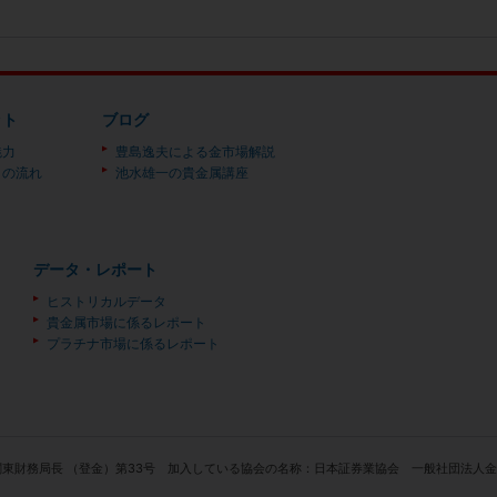
ット
ブログ
魅力
豊島逸夫による金市場解説
）の流れ
池水雄一の貴金属講座
データ・レポート
ヒストリカルデータ
貴金属市場に係るレポート
プラチナ市場に係るレポート
関東財務局長 （登金）第33号 加入している協会の名称：日本証券業協会 一般社団法