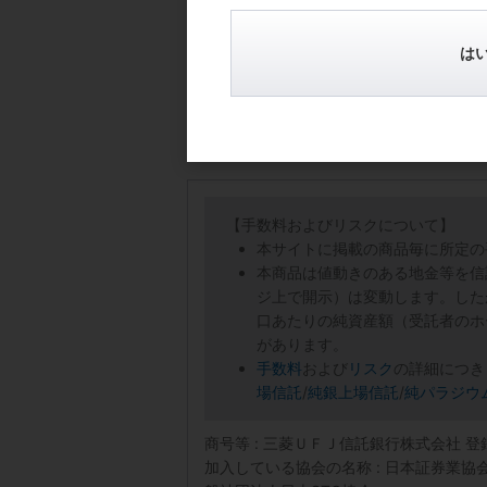
は
【手数料およびリスクについて】
本サイトに掲載の商品毎に所定の
本商品は値動きのある地金等を信
ジ上で開示）は変動します。した
口あたりの純資産額（受託者のホ
があります。
手数料
および
リスク
の詳細につき
場信託
/
純銀上場信託
/
純パラジウ
商号等 : 三菱ＵＦＪ信託銀行株式会社 
加入している協会の名称 : 日本証券業