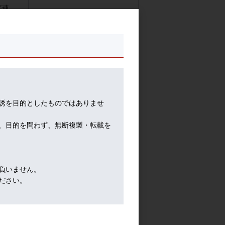
区連
池水雄一の貴金属講座
げを
ケッ
する
れ
誘を目的としたものではありませ
、目的を問わず、無断複製・転載を
あ
負いません。
ださい。
は、