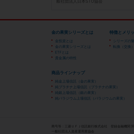
般社団法人日本STO協会
金の果実シリーズとは
特徴とメリ
金投資とは
シリーズの
金の果実シリーズとは
転換（交換
ETFとは
貴金属の特性
商品ラインナップ
純金上場信託（金の果実）
純プラチナ上場信託（プラチナの果実）
純銀上場信託（銀の果実）
純パラジウム上場信託（パラジウムの果実）
商号等：三菱ＵＦＪ信託銀行株式会社 登録金融機関 
一般社団法人資産運用業協会