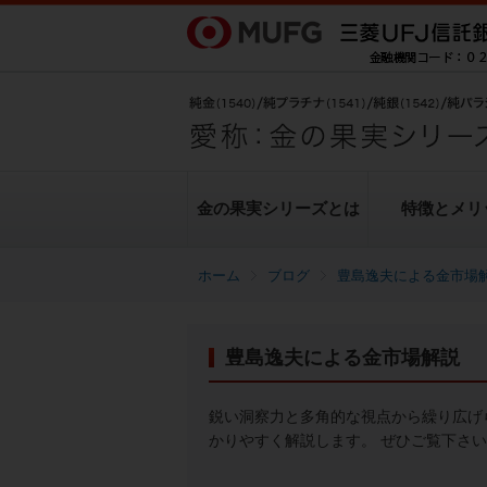
金の果実シリーズとは
特徴とメリ
ブログ
豊島逸夫による金市場
金の果実シリーズとは
特徴とメリット
商品ラインナップ
各種お手続き
ブログ
データ・レポート
豊島逸夫による金市場解説
純金上場信託（金の果実）
豊島逸夫による金市場解説
転換（交換）の手続き
ヒストリカルデータ
シリーズの魅力
金投資とは
鋭い洞察力と多角的な視点から繰り広げ
かりやすく解説します。 ぜひご覧下さ