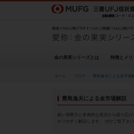
金の果実シリーズとは
特徴とメリ
ブログ
豊島逸夫による金市場
金の果実シリーズとは
特徴とメリット
商品ラインナップ
各種お手続き
ブログ
データ・レポート
豊島逸夫による金市場解説
純金上場信託（金の果実）
豊島逸夫による金市場解説
転換（交換）の手続き
ヒストリカルデータ
シリーズの魅力
金投資とは
鋭い洞察力と多角的な視点から繰り広げ
かりやすく解説します。 ぜひご覧下さ