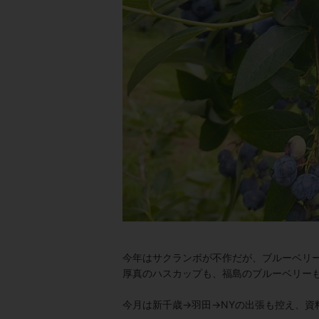
今年はサクランボが不作だが、ブルーベリ
厚真のハスカップも、福島のブルーベリー
今月は新千歳→羽田→NYの出張も控え、資