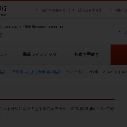
個人のお客さま
法人のお客さま
お取引
ット
商品ラインナップ
各種お手続き
解説
豊島逸夫による金市場の解説 ブログ一覧
NY金 ２,４００ドル
純プラチナ上場信託（プラチナの
投資家の皆様にご負担いただく
貴金属市場に係るレポート
金の果実シリーズとは
池水雄一の貴金属講座
転換（交換）の流れ
投資リスクについて
プラチナ市場に係るレポート
純銀上場信託（銀の果実）
ETFとは
果実）
用について
られる分析に定評のある豊島逸夫氏が、金市場の動向について分
い。