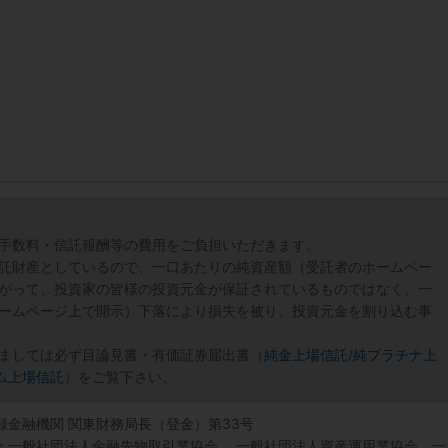
手数料・信託報酬等の費用をご負担いただきます。
託財産としているので、一口あたりの純資産額（受託者のホームペー
がって、投資家の皆様の投資元金が保証されているものではなく、一
ームページ上で開示）下落により損失を被り、投資元金を割り込む事
ましては必ず目論見書・有価証券届出書（
純金上場信託
/
純プラチナ上
ム上場信託
）をご覧下さい。
登録金融機関 関東財務局長（登金）第33号
協会 一般社団法人金融先物取引業協会 一般社団法人資産運用業協会 一