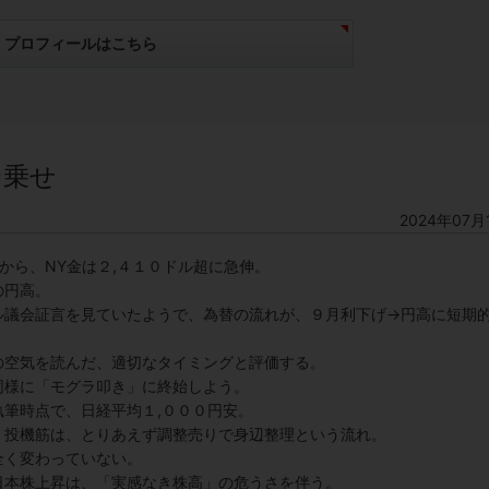
プロフィールはこちら
台乗せ
2024年07月
から、NY金は２,４１０ドル超に急伸。
の円高。
ル議会証言を見ていたようで、為替の流れが、９月利下げ→円高に短期
の空気を読んだ、適切なタイミングと評価する。
同様に「モグラ叩き」に終始しよう。
筆時点で、日経平均１,０００円安。
、投機筋は、とりあえず調整売りで身辺整理という流れ。
全く変わっていない。
日本株上昇は、「実感なき株高」の危うさを伴う。