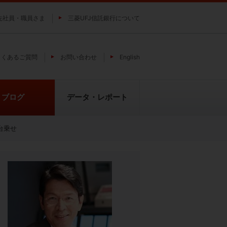
先社員・職員さま
三菱UFJ信託銀行について
よくあるご質問
お問い合わせ
English
ブログ
データ・レポート
台乗せ
費
純パラジウム上場信託（パラジウ
貴金属の特性
ムの果実）