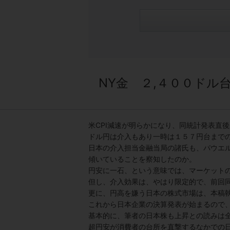
NY金 ２,４００ドル
米CPI減速が明らかになり、同統計発表直後
ドル円は介入もあり一時は１５７円台まで
日本の介入担当金融当局の諸氏も、パウエ
傾いていることを察知したのか。
円安に一石、という意味では、マーケット
但し、介入効果は、やはり限定的で、前回
更に、円高を嫌う日本の株式市場は、本稿執
これから日本企業の決算発表が始まるので
基本的に、筆者の日本株も上昇との読みは
超円安が消費者の台所を直撃するなかでの