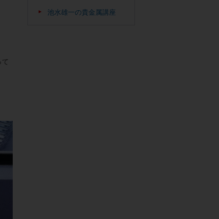
池水雄一の貴金属講座
って