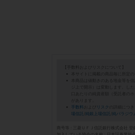
【手数料およびリスクについて】
本サイトに掲載の商品毎に所定の
本商品は値動きのある地金等を信
ジ上で開示）は変動します。した
口あたりの純資産額（受託者のホ
があります。
手数料
および
リスク
の詳細につき
場信託
/
純銀上場信託
/
純パラジウ
商号等 : 三菱ＵＦＪ信託銀行株式会社 
加入している協会の名称 : 日本証券業