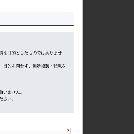
池水雄一の貴金属講座
二重
う。
、薄
けで
誘を目的としたものではありませ
、目的を問わず、無断複製・転載を
負いません。
ださい。