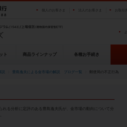
個人のお客さま
法人のお客さま
お取引
ット
商品ラインナップ
各種お手続き
解説
豊島逸夫による金市場の解説 ブログ一覧
郵便局の不正行為
純プラチナ上場信託（プラチナの
投資家の皆様にご負担いただく
貴金属市場に係るレポート
金の果実シリーズとは
池水雄一の貴金属講座
転換（交換）の流れ
投資リスクについて
プラチナ市場に係るレポート
純銀上場信託（銀の果実）
ETFとは
果実）
用について
られる分析に定評のある豊島逸夫氏が、金市場の動向について分
い。