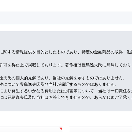
、高齢者相手に、旧契約の継続と、新契約への乗り換えを同時に行って
総件数は２万２千に達するとのこと。
頼する存在ですよね。その信用を悪用したと言われても仕方ないでしょ
保険を全てセールスするという形態になっています。当然、専門知識は
信頼があればこそ、そのような安易なセールス形態が維持されてきたわ
に関する情報提供を目的としたものであり、特定の金融商品の取得・勧
いうことになりそうですね。
許可を得た上で掲載しております。著作権は豊島逸夫氏に帰属しており
逸夫氏の個人的見解であり、当社の見解を示すものではありません。
性について豊島逸夫氏及び当社が保証するものではありません。
により発生するいかなる費用または損害等について、当社は一切責任を
には豊島逸夫氏及び当社はお答えできませんので、あらかじめご了承く