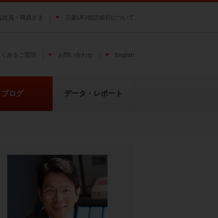
先社員・職員さま
三菱UFJ信託銀行について
よくあるご質問
お問い合わせ
English
ブログ
データ・レポート
費
純パラジウム上場信託（パラジウ
貴金属の特性
ムの果実）