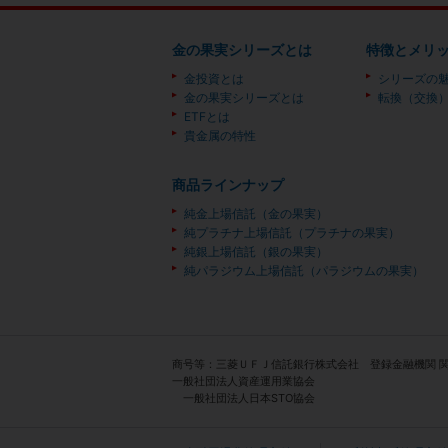
金の果実シリーズとは
特徴とメリ
金投資とは
シリーズの
金の果実シリーズとは
転換（交換
ETFとは
貴金属の特性
商品ラインナップ
純金上場信託（金の果実）
純プラチナ上場信託（プラチナの果実）
純銀上場信託（銀の果実）
純パラジウム上場信託（パラジウムの果実）
商号等：三菱ＵＦＪ信託銀行株式会社 登録金融機関 
一般社団法人資産運用業協会
一般社団法人日本STO協会