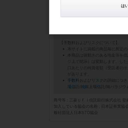
は
【手数料およびリスクについて】
本サイトに掲載の商品毎に所定の
本商品は値動きのある地金等を信
ジ上で開示）は変動します。した
口あたりの純資産額（受託者のホ
があります。
手数料
および
リスク
の詳細につき
場信託
/
純銀上場信託
/
純パラジウ
商号等 : 三菱ＵＦＪ信託銀行株式会社 
加入している協会の名称 : 日本証券業
般社団法人日本STO協会