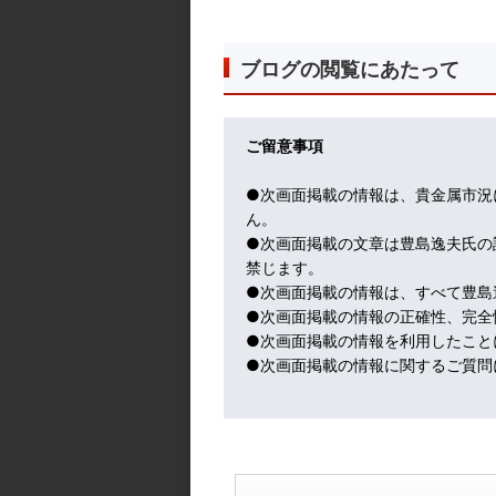
なっているのです。
このような職場環境のなかで、一部局員が
取りしていたという事例が発覚しました。
ブログの閲覧にあたって
郵便局といえば、特に地方では、誰もが信
顧客の３割が７０歳以上です。
結局、郵便局員が、郵便貯金、投資信託、
ご留意事項
く広く。でも郵便局への絶対的ともいえる
す。
●次画面掲載の情報は、貴金属市況
おそらく、この不正行為は、氷山の一角と
ん。
要経過観察です。
●次画面掲載の文章は豊島逸夫氏の
禁じます。
●次画面掲載の情報は、すべて豊島
●次画面掲載の情報の正確性、完全
●次画面掲載の情報を利用したこと
●次画面掲載の情報に関するご質問