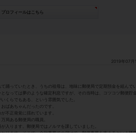
プロフィールはこちら
2019年07月
れて踊っていたとき、うちの祖母は、地味に郵便局で定期預金を組んで
今となっては夢のような確定利息ですが、その当時は、コツコツ郵便貯
がいくらでもある、という雰囲気でした。
、おばあちゃんだったのです。
命が不正発覚に揺れています。
２万局ある郵便局の職員。
料が入ります。郵便局ではノルマを課していました。
かかります。そこで、金融事業での儲けで、郵便事業を支えるという構