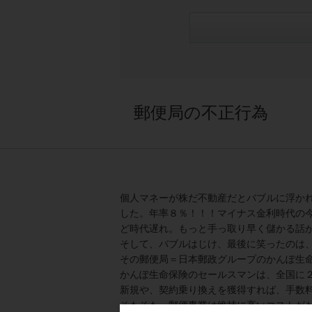
郵便局の不正行為
個人マネーが株だ不動産だとバブルに浮か
した。年率８％！！！マイナス金利時代の
ど時代遅れ。もっと手っ取り早く儲かる話
そして、バブルはじけ、最後に笑ったのは
その郵便局＝日本郵政グループのかんぽ生
かんぽ生命保険のセールスマンは、全国に
新規や、契約乗り換えを獲得すれば、手数
そもそも、郵便事業は維持に高いコストが