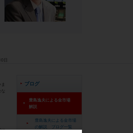
10日
ブログ
いま
金な
豊島逸夫による金市場
解説
豊島逸夫による金市場
の解説 ブログ一覧
図に