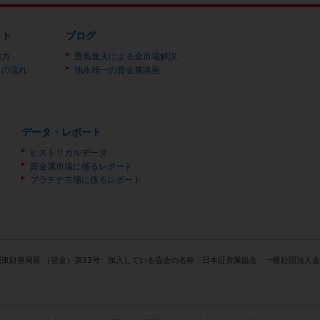
ット
ブログ
魅力
豊島逸夫による金市場解説
）の流れ
池水雄一の貴金属講座
データ・レポート
ヒストリカルデータ
貴金属市場に係るレポート
プラチナ市場に係るレポート
関東財務局長 （登金）第33号 加入している協会の名称：日本証券業協会 一般社団法