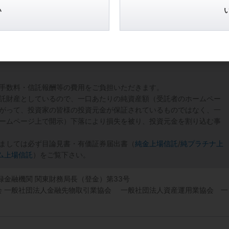
い
手数料・信託報酬等の費用をご負担いただきます。
託財産としているので、一口あたりの純資産額（受託者のホームペー
がって、投資家の皆様の投資元金が保証されているものではなく、一
ームページ上で開示）下落により損失を被り、投資元金を割り込む事
ましては必ず目論見書・有価証券届出書（
純金上場信託
/
純プラチナ上
ム上場信託
）をご覧下さい。
登録金融機関 関東財務局長（登金）第33号
協会 一般社団法人金融先物取引業協会 一般社団法人資産運用業協会 一