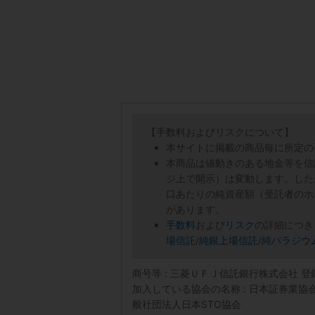
【手数料およびリスクについて】
本サイトに掲載の商品毎に所定の
本商品は値動きのある地金等を信
ジ上で開示）は変動します。した
口あたりの純資産額（受託者のホ
があります。
手数料
および
リスク
の詳細につき
場信託
/
純銀上場信託
/
純パラジウ
商号等 : 三菱ＵＦＪ信託銀行株式会社 
加入している協会の名称 : 日本証券業
般社団法人日本STO協会