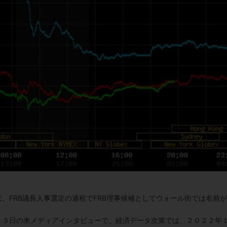
、FRB議長人事選定の過程でFRB理事候補としてウォール街では名前
２３日の米メディアインタビューで、経済データ次第では、２０２２年