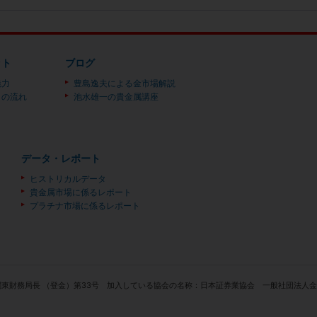
ット
ブログ
魅力
豊島逸夫による金市場解説
）の流れ
池水雄一の貴金属講座
データ・レポート
ヒストリカルデータ
貴金属市場に係るレポート
プラチナ市場に係るレポート
関東財務局長 （登金）第33号 加入している協会の名称：日本証券業協会 一般社団法