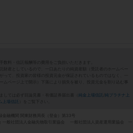
手数料・信託報酬等の費用をご負担いただきます。
託財産としているので、一口あたりの純資産額（受託者のホームペー
がって、投資家の皆様の投資元金が保証されているものではなく、一
ームページ上で開示）下落により損失を被り、投資元金を割り込む事
ましては必ず目論見書・有価証券届出書（
純金上場信託
/
純プラチナ上
ム上場信託
）をご覧下さい。
登録金融機関 関東財務局長（登金）第33号
協会 一般社団法人金融先物取引業協会 一般社団法人資産運用業協会 一