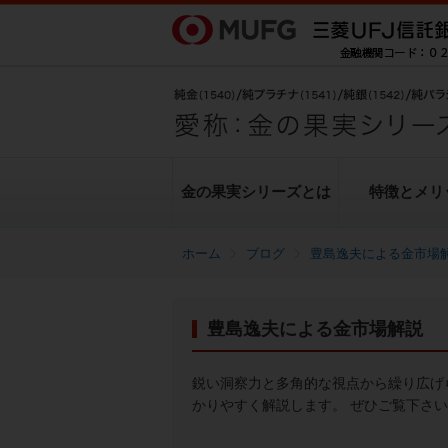
金の果実シリーズとは
特徴とメリ
ブログ
豊島逸夫による金市場
金の果実シリーズとは
特徴とメリット
商品ラインナップ
各種お手続き
ブログ
データ・レポート
豊島逸夫による金市場解説
純金上場信託（金の果実）
豊島逸夫による金市場解説
転換（交換）の手続き
ヒストリカルデータ
シリーズの魅力
金投資とは
鋭い洞察力と多角的な視点から繰り広げ
かりやすく解説します。 ぜひご覧下さ