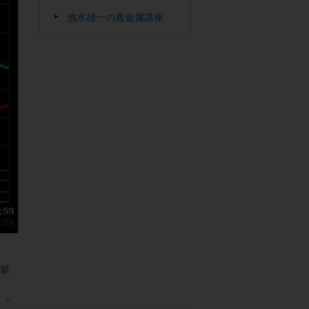
池水雄一の貴金属講座
が挙
１－