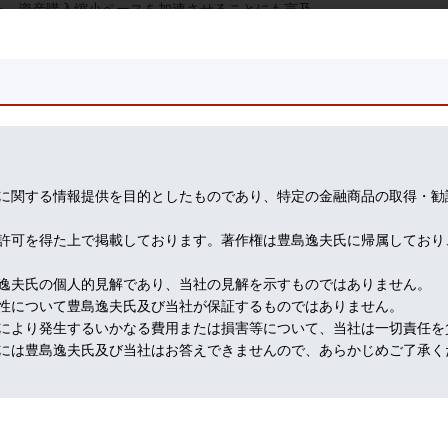
た。資産購入縮小ペースを加速させることにも言及。
消費者物価指数を見て決めると具体的に語った。
e popping」と率直に印象を述べている。
っぱらタカ派の発言ばかりが目立ったので、「ハト派も変心」と市場の
期に利上げに踏み切れば、雇用増のペースが鈍化する。長期化するトレ
しては大きすぎる」と慎重論を語っていた。
費者物価指数６.２％増と１６日発表の小売売上高１.７％増の経済統計
。
に関する情報提供を目的としたものであり、特定の金融商品の取得・勧
も、資産購入縮小ペースの加速が議論されたことが明らかになったが、
認派が増えている可能性がある。
許可を得た上で掲載しております。著作権は豊島逸夫氏に帰属しており
ート（FOMC参加者の金利予測分布表）への注目度は益々強まる。
０２２年５月に利上げの確率が２３日の３８％から２４日は４４％にまで急増
逸夫氏の個人的見解であり、当社の見解を示すものではありません。
性について豊島逸夫氏及び当社が保証するものではありません。
グ終了となろう。
により発生するいかなる費用または損害等について、当社は一切責任を
には豊島逸夫氏及び当社はお答えできませんので、あらかじめご了承く
しで多くの経済指標が発表された。
インフレ指標である個人消費支出（PCE）物価指数（１０月）。
９９１年１月以来、約３０年ぶりの高水準となった。
件数は１９.９万と前週（２７.０万件）から減少して、５２年ぶりの少