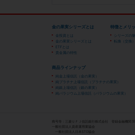
金の果実シリーズとは
特徴とメリ
金投資とは
シリーズの
金の果実シリーズとは
転換（交換
ETFとは
貴金属の特性
商品ラインナップ
純金上場信託（金の果実）
純プラチナ上場信託（プラチナの果実）
純銀上場信託（銀の果実）
純パラジウム上場信託（パラジウムの果実）
商号等：三菱ＵＦＪ信託銀行株式会社 登録金融機関 
一般社団法人資産運用業協会
一般社団法人日本STO協会