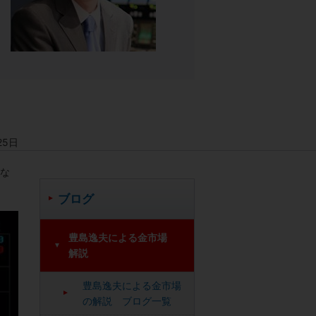
25日
性な
ブログ
豊島逸夫による金市場
解説
豊島逸夫による金市場
の解説 ブログ一覧