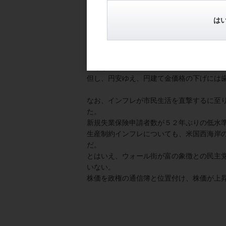
であった。
市場の反応も、政策金利に連動傾向が強い米
は
長期金利の指標となる１０年債利回りも１.
ドルインデックスも９６台で急伸。９７の
ドル高円安傾向も１１５円台に達した後も
引き続き１１８円視野の展開だ。
こうなると、金価格暴落後の回復にも手間
但し、円安ゆえ、円建て金価格の下げには
なお、インフレが市民生活を直撃するに至
た。
新規失業保険申請者数が５２年ぶりの低水
生産制約インフレについても、米国西海岸
だ。
とはいえ、ウォール街が富の象徴との民主
いない。
株価を政権の通信簿と位置付け、株価が上