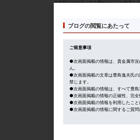
２回利上げがあっても驚かない、と発言し
その条件として、１１月雇用統計と１１月
インフレについては「目玉が飛び出るほど＝ey
これまでのFOMC参加の要人発言では、も
ブログの閲覧にあたって
を集めている。
同氏は今月９日には「FRBが過度に早い時
かどうか分からないときに、取るリスクと
ご留意事項
その発言直後の１０日に発表された１０月消
ライズが、同氏の見方を変えたと思われる
●次画面掲載の情報は、貴金属市況
同日に発表された１１月FOMC議事要旨で
ん。
FOMC後にデイリー総裁のように利上げ容
●次画面掲載の文章は豊島逸夫氏の
１２月FOMCの時に発表されるドットチャ
禁じます。
CME FED WATCHによれば、最速２
●次画面掲載の情報は、すべて豊島
いる。
●次画面掲載の情報の正確性、完全
このケースだと来年３月頃にはテーパリン
●次画面掲載の情報を利用したこと
●次画面掲載の情報に関するご質問
次に、２４日には、感謝祭祝日により前倒
特に注目されたのは、FRBが最も重視する
コア指数で前年同期比４.１％上昇して、１
更に、同日発表の週間の米新規失業保険申請