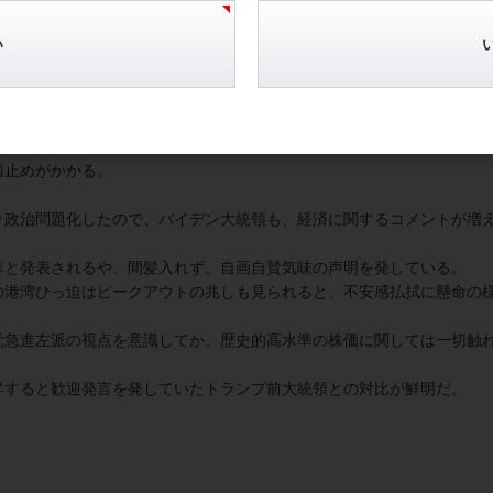
２年債利回りが年率０.６４％と３ベーシス上昇した。
い
７％の大台に接近する場面もあった。
大台をうかがう時間帯もあった。
、ジワリ継続の様相だ。
取る。
歯止めがかかる。
り政治問題化したので、バイデン大統領も、経済に関するコメントが増
準と発表されるや、間髪入れず、自画自賛気味の声明を発している。
の港湾ひっ迫はピークアウトの兆しも見られると、不安感払拭に懸命の
党急進左派の視点を意識してか、歴史的高水準の株価に関しては一切触
昇すると歓迎発言を発していたトランプ前大統領との対比が鮮明だ。