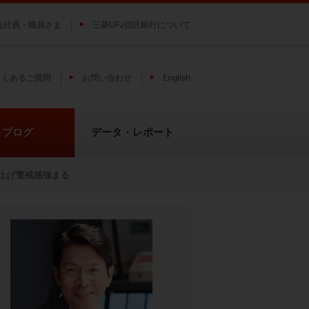
先社員・職員さま
三菱UFJ信託銀行について
よくあるご質問
お問い合わせ
English
ブログ
データ・レポート
上げ警戒感強まる
費
純パラジウム上場信託（パラジウ
貴金属の特性
ムの果実）