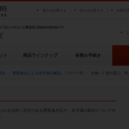
個人のお客さま
法人のお客さま
お取引
ット
商品ラインナップ
各種お手続き
解説
豊島逸夫による金市場の解説 ブログ一覧
大物ハト派の変心、利
純プラチナ上場信託（プラチナの
投資家の皆様にご負担いただく
貴金属市場に係るレポート
金の果実シリーズとは
池水雄一の貴金属講座
転換（交換）の流れ
投資リスクについて
プラチナ市場に係るレポート
純銀上場信託（銀の果実）
ETFとは
果実）
用について
られる分析に定評のある豊島逸夫氏が、金市場の動向について分
い。