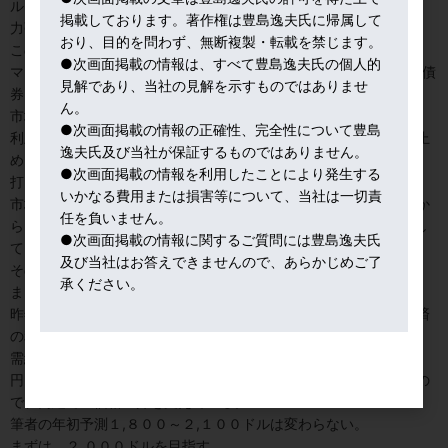
ル台まで下値を切り上げてきた。
掲載しております。著作権は豊島逸夫氏に帰属して
力強い上昇パターンだ。
おり、目的を問わず、無断複製・転載を禁じます。
このNY金急騰は、金市場だけ見ていても分からない。
●次画面掲載の情報は、すべて豊島逸夫氏の個人的
マクロの視点でマネーの流れを見れば、NY株は総悲観、ドル建て債
見解であり、当社の見解を示すものではありませ
券にマネーは流れやすい。
ん。
市場環境では、FRB利上げの材料が効いている。
●次画面掲載の情報の正確性、完全性について豊島
利上げも最終段階に入り、あと２～３回、０．２５％程度で打ち止
逸夫氏及び当社が保証するものではありません。
めになるか。
●次画面掲載の情報を利用したことにより発生する
打ち止め後、FRBは５％超の政策金利を年内維持と語っているが、
いかなる費用または損害等について、当社は一切責
市場は、そんな高金利水準を続けたら、米国経済は大不況の陥るか
任を負いません。
ら、結局、FRBは、年内に利下げへ転換せざるを得ないと先読みし
●次画面掲載の情報に関するご質問には豊島逸夫氏
ている。
及び当社はお答えできませんので、あらかじめご了
その結果、ドル金利頭打ち、外為市場ではドル安基調。
承ください。
まさに金が上がる素地が醸成されている。
昨年はインフレヘッジの金がテーマであったが、今年は、米国経済
の利上げ不況リスクが新たなテーマになっている。
需給では、中国などの公的金準備増強が効いている。
円は１３０円前後で膠着しているが、基本的に円安水準に留まるの
で、円建て金価格上昇を支えている。
筆者の年初予測１,８００～２,１００ドルは変わらない。
まずは、２,０００ドルを目指す。