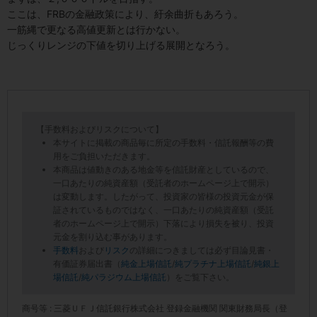
ここは、FRBの金融政策により、紆余曲折もあろう。
一筋縄で更なる高値更新とは行かない。
じっくりレンジの下値を切り上げる展開となろう。
【手数料およびリスクについて】
本サイトに掲載の商品毎に所定の手数料・信託報酬等の費
用をご負担いただきます。
本商品は値動きのある地金等を信託財産としているので、
一口あたりの純資産額（受託者のホームページ上で開示）
は変動します。したがって、投資家の皆様の投資元金が保
証されているものではなく、一口あたりの純資産額（受託
者のホームページ上で開示）下落により損失を被り、投資
元金を割り込む事があります。
手数料
および
リスク
の詳細につきましては必ず目論見書・
有価証券届出書（
純金上場信託
/
純プラチナ上場信託
/
純銀上
場信託
/
純パラジウム上場信託
）をご覧下さい。
商号等 : 三菱ＵＦＪ信託銀行株式会社 登録金融機関 関東財務局長（登