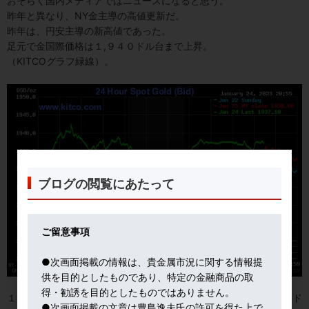
おそらく国内メディアではニュースになると思う。
昨年と異なり、NY金主導の高値更新だ。
昨年は、円安主導の新高値であった。
足元で金国際価格は１,９４０ドル台まで上昇。
（KITCOグラフ緑線）。
ブログの閲覧にあたって
ご留意事項
●次画面掲載の情報は、貴金属市況に関する情報提
供を目的としたものであり、特定の金融商品の取
得・勧誘を目的としたものではありません。
１,６００ドル台の底値圏から、乱高下を繰り返しつつ、１,９００ド
●次画面掲載の文章は豊島逸夫氏の許可を得た上で