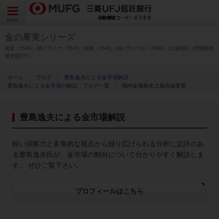
よくあるご質問
お問い合わせ
English
CLOSE
MENU
金の果実シリーズ
金の果実シリーズとは
純金（1540）/純プラチナ（1541）/純銀（1542）/純パラジウム（1543）/上場信託（現物国内
保管型ETF）
特徴とメリット
ブログ
豊島逸夫による金市場解説
豊島逸夫による金市場の解説 ブログ一覧
国内金価格史上最高値更新
商品ラインナップ
豊島逸夫による金市場解説
各種お手続き
鋭い洞察力と多角的な視点から繰り広げられる分析に定評のあ
ブログ
る豊島逸夫氏が、金市場の動向について分かりやすく解説しま
す。 ぜひご覧下さい。
データ・レポート
プロフィールはこちら