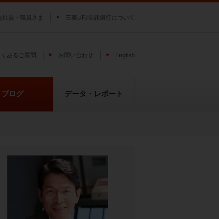
先社員・職員さま
三菱UFJ信託銀行について
よくあるご質問
お問い合わせ
English
ブログ
データ・レポート
費
純パラジウム上場信託（パラジウ
貴金属の特性
ムの果実）