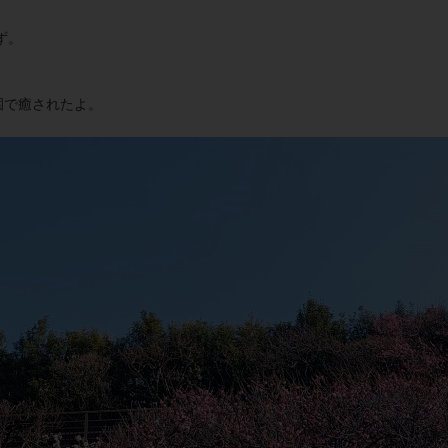
。
ず。
園で癒されたよ。