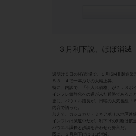
３月利下説、ほぼ消滅
週明け５日のNY市場で、１月ISM非製造
５３．４で一年ぶりの大幅上昇。
特に、内訳で、「仕入れ価格」が７．３ポ
インフレ鎮静化への道が未だ難路であるこ
更に、パウエル議長が、日曜の人気番組「
内容で語った。
加えて、カシュカリ・ミネアポリス地区連
インフレは減速中だが、利下げの判断は慎
パウエル議長と歩調を合わせた発言だ。
既に、３月利下げはほぼ消滅。