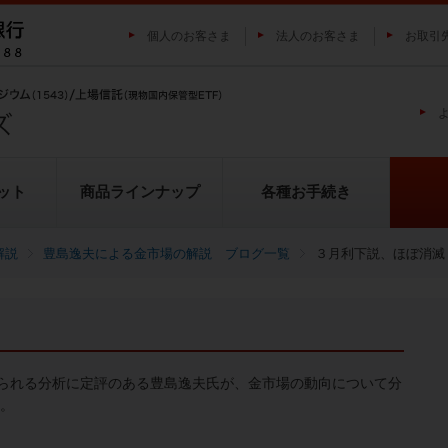
個人のお客さま
法人のお客さま
お取引
ット
商品ラインナップ
各種お手続き
解説
豊島逸夫による金市場の解説 ブログ一覧
３月利下説、ほぼ消滅
純プラチナ上場信託（プラチナの
投資家の皆様にご負担いただく
貴金属市場に係るレポート
金の果実シリーズとは
池水雄一の貴金属講座
転換（交換）の流れ
投資リスクについて
プラチナ市場に係るレポート
純銀上場信託（銀の果実）
ETFとは
果実）
用について
られる分析に定評のある豊島逸夫氏が、金市場の動向について分
い。