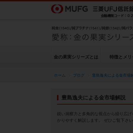
金の果実シリーズとは
特徴とメリ
ブログ
豊島逸夫による金市場
金の果実シリーズとは
特徴とメリット
商品ラインナップ
各種お手続き
ブログ
データ・レポート
豊島逸夫による金市場解説
純金上場信託（金の果実）
豊島逸夫による金市場解説
転換（交換）の手続き
ヒストリカルデータ
シリーズの魅力
金投資とは
鋭い洞察力と多角的な視点から繰り広げ
かりやすく解説します。 ぜひご覧下さ