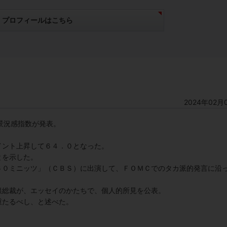
プロフィールはこちら
2024年02月
業景況感指数が発表。
イント上昇して６４．０となった。
とを示した。
６０ミニッツ」（ＣＢＳ）に出演して、ＦＯＭＣでのタカ派的発言に沿
銀総裁が、エッセイのかたちで、個人的所見を公表。
重たるべし、と述べた。