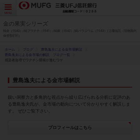
よくあるご質問
お問い合わせ
English
CLOSE
MENU
金の果実シリーズ
金の果実シリーズとは
純金（1540）/純プラチナ（1541）/純銀（1542）/純パラジウム（1543）/上場信託（現物国内
保管型ETF）
特徴とメリット
ブログ
豊島逸夫による金市場解説
豊島逸夫による金市場の解説 ブログ一覧
感染者急増でワクチン開発が進むワケ
商品ラインナップ
豊島逸夫による金市場解説
各種お手続き
鋭い洞察力と多角的な視点から繰り広げられる分析に定評のあ
ブログ
る豊島逸夫氏が、金市場の動向について分かりやすく解説しま
す。 ぜひご覧下さい。
データ・レポート
プロフィールはこちら