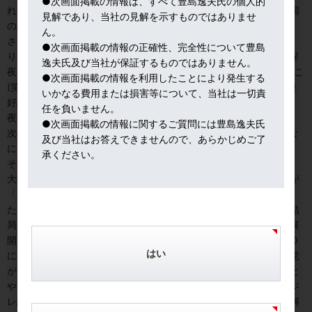
●次画面掲載の情報は、すべて豊島逸夫氏の個人的
れる。税収はコロナ対策に使われる。所得再配分政策なので、米国
見解であり、当社の見解を示すものではありませ
のバイデン民主党なら、やりそうな話だ。
ん。
さて、ゴルフではいよいよマスターズが米国ジョージア州で始ま
●次画面掲載の情報の正確性、完全性について豊島
り、TBS系で夜１２時頃から朝７時まで連夜生中継となるので、深
逸夫氏及び当社が保証するものではありません。
夜、NY市場のモニター画面とゴルフ中継画面と複眼構造で睨めっこ
●次画面掲載の情報を利用したことにより発生する
(笑)例年春のマスターズが今年はコロナで秋に。松山選手は今、絶
いかなる費用または損害等について、当社は一切責
好調でアイアンびしびし決まる。決めのパターがいまいちなので、
任を負いません。
夜中３時に「惜しい！！」などと画面に向かって思わず叫んだり。
●次画面掲載の情報に関するご質問には豊島逸夫氏
次の瞬間、パウエルFRB議長の談話がモニター画面に流れ、なにな
及び当社はお答えできませんので、あらかじめご了
に、とFRBのホームページを開けたり。忙しいわい～～～
承ください。
それにしてもジョージア州はマーケットでも注目浴びている。
大統領選挙、ジョージア州は僅差でバイデン勝利だが、トランプが
「不正選挙だ！」と吠えるので、急遽「手作業」で再集計を決め
た。更に、上院議員選挙が補選含め２議席をこれも僅差で争い、結
局、どの候補も５０％に達せず、１月５日に決選投票が行われる展
開に。この２議席を仮に民主党が押さえると、共和党と５０－５０
はい
になり、最後の一票は副大統領が持つので、大統領も議会も民主党
が支配するブルーウエイブになる可能性。選挙ゆえ、どうなること
やら。マーケット目線では、共和党があと１議席でも増やしてネジ
レ議会継続なら、キツイ増税案（民主党提案）やフェイスブック解