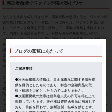
感染者急増でワクチン開発が進むワケ
なんとも皮肉な成り行きだが、感染者数が急増すると、ワクチン治
験で統計的に有意なデータ数が十分に得られ、ワクチン開発が進
む。ワクチンと偽薬を任意に投与して、感染の有無を比較するの
で、両方とも感染者ゼロでは、有効か否か判断出来ないのだ。
マーケットは、ワクチンの夢に期待は持てるが足元では北半球で冬
を迎え、感染者数が急増中で、今冬地域的ロックダウンが不可避と
認識される。夢から現実に戻り、夢と現実の狭間に揺れているとも
ブログの閲覧にあたって
言えよう。金価格も１８７０ドル前後で行ったり来たりの状況だ。
為替も１０４－１０５円台で漂流している。
それにしても、日本も感染者数が本格的に増えてきた。かなりヤバ
ご留意事項
い状況と認識している。
こういうタイミングで在宅勤務形態も増加の一途だ。
●次画面掲載の情報は、貴金属市況に関する情報提
その在宅勤務者に５％課税せよ、とドイツ銀行研究所が提言して、
供を目的としたものであり、特定の金融商品の取
欧米では賛否両論が交わされている。通勤でランチ、衣服、化粧
得・勧誘を目的としたものではありません。
品、交通費、家賃など節約できる面が少なくない。いっぽう、した
●次画面掲載の文章は豊島逸夫氏の許可を得た上で
くても在宅では働けない人たちも多い。その典型が医療従事者だ。
掲載しております。著作権は豊島逸夫氏に帰属して
そこで、在宅勤務者に関しては「雇用者側」が一人一日１０ドルほ
おり、目的を問わず、無断複製・転載を禁じます。
ど税金で払えというわけだ。自営や健康上の理由などは当然除外さ