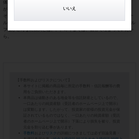
体など規制強化も共和党反対で回避され、市場は「いいとこどり」
いいえ
が出来る思惑。
そんな事情とは異次元の光景がジョージア州オーガスタ・ナショナ
ルGCでは展開されているのだ。無観客ゆえ人の気配がない名門ゴル
フ場がこんなに広大とは。。。昨年までは、観客で埋まっていたか
ら。
【手数料およびリスクについて】
本サイトに掲載の商品毎に所定の手数料・信託報酬等の費
用をご負担いただきます。
本商品は値動きのある地金等を信託財産としているので、
一口あたりの純資産額（受託者のホームページ上で開示）
は変動します。したがって、投資家の皆様の投資元金が保
証されているものではなく、一口あたりの純資産額（受託
者のホームページ上で開示）下落により損失を被り、投資
元金を割り込む事があります。
手数料
および
リスク
の詳細につきましては必ず目論見書・
有価証券届出書（
純金上場信託
/
純プラチナ上場信託
/
純銀上