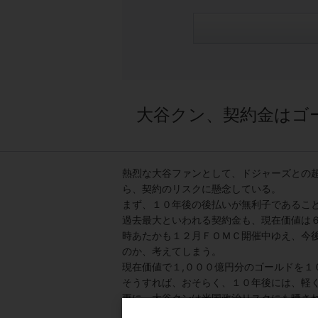
大谷クン、契約金はゴ
熱烈な大谷ファンとして、ドジャーズとの
ら、契約のリスクに懸念している。
まず、１０年後の後払いが無利子であるこ
過去最大といわれる契約金も、現在価値は
時あたかも１２月ＦＯＭＣ開催中ゆえ、今
のか、考えてしまう。
現在価値で１,０００億円分のゴールドを１
そうすれば、おそらく、１０年後には、軽く
更に、大谷クンは米国政治リスクにも晒さ
今後１０年の間に民主党政権ならば、例え