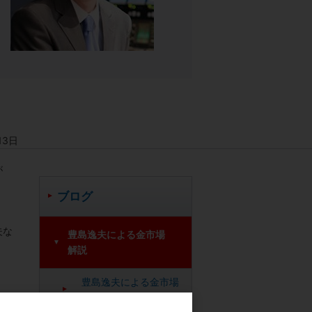
13日
が
ブログ
夫な
豊島逸夫による金市場
解説
豊島逸夫による金市場
の解説 ブログ一覧
を考