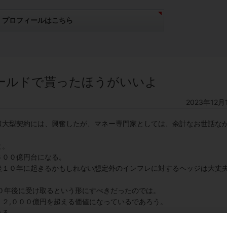
プロフィールはこちら
ールドで貰ったほうがいいよ
2023年12月
超大型契約には、興奮したが、マネー専門家としては、余計なお世話な
と。
６００億円台になる。
後１０年に起きるかもしれない想定外のインフレに対するヘッジは大丈
０年後に受け取るという形にすべきだったのでは。
２,０００億円を超える価値になっているであろう。
れる。
ばバイデン大統領は、連邦所得税上限の３７％から３９．６％への増税