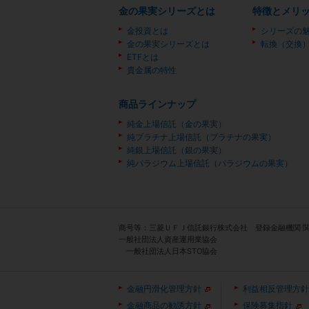
金の果実シリーズとは
特徴とメリ
金投資とは
シリーズの
金の果実シリーズとは
転換（交換
ETFとは
貴金属の特性
商品ラインナップ
純金上場信託（金の果実）
純プラチナ上場信託（プラチナの果実）
純銀上場信託（銀の果実）
純パラジウム上場信託（パラジウムの果実）
商号等：三菱ＵＦＪ信託銀行株式会社 登録金融機関 
一般社団法人資産運用業協会
一般社団法人日本STO協会
金融円滑化管理方針
利益相反管理方針
金融商品の勧誘方針
保険募集指針