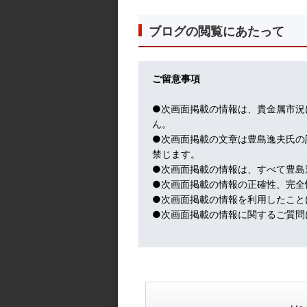
慮している。
但し、節税メリットもあるようだ。
ブログの閲覧にあたって
連邦税規定で、１０年均等払いなら州税が
なお、試合ごとに所得収入が割り振られる
ロリダの試合だと０％になる。
ご留意事項
まぁ、こういう、おカネの専門家の発想は
というか、計算ばかりで熱いものがないよ
●次画面掲載の情報は、貴金属市況
ん。
さて、昨日のCPIはサプライズなし。
●次画面掲載の文章は豊島逸夫氏の
そして、今晩、いよいよFOMC声明文発表
禁じます。
最大の注目点は、FOMC参加者１９名の今
●次画面掲載の情報は、すべて豊島
パウエル議長の発言は、今、永田町ではや
●次画面掲載の情報の正確性、完全
（笑）
●次画面掲載の情報を利用したこと
●次画面掲載の情報に関するご質問