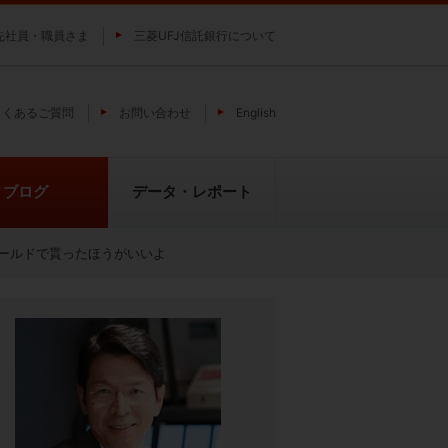
先社員・職員さま
三菱UFJ信託銀行について
よくあるご質問
お問い合わせ
English
ブログ
データ・レポート
ールドで貰ったほうがいいよ
費
純パラジウム上場信託（パラジウ
貴金属の特性
ムの果実）