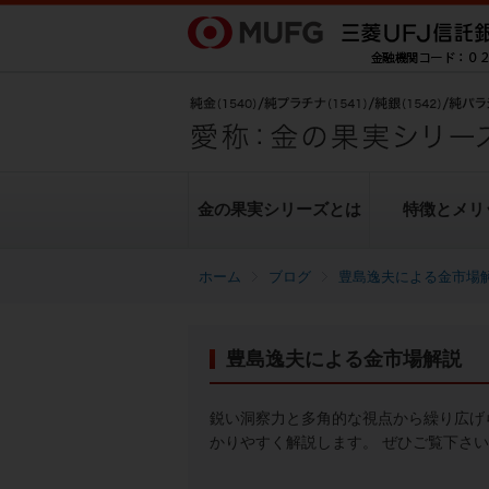
金の果実シリーズとは
特徴とメリ
ブログ
豊島逸夫による金市場
金の果実シリーズとは
特徴とメリット
商品ラインナップ
各種お手続き
ブログ
データ・レポート
豊島逸夫による金市場解説
純金上場信託（金の果実）
豊島逸夫による金市場解説
転換（交換）の手続き
ヒストリカルデータ
シリーズの魅力
金投資とは
鋭い洞察力と多角的な視点から繰り広げ
かりやすく解説します。 ぜひご覧下さ