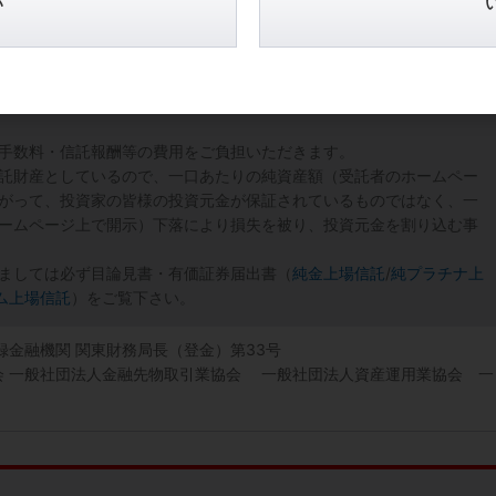
い
手数料・信託報酬等の費用をご負担いただきます。
託財産としているので、一口あたりの純資産額（受託者のホームペー
がって、投資家の皆様の投資元金が保証されているものではなく、一
ームページ上で開示）下落により損失を被り、投資元金を割り込む事
ましては必ず目論見書・有価証券届出書（
純金上場信託
/
純プラチナ上
ム上場信託
）をご覧下さい。
登録金融機関 関東財務局長（登金）第33号
協会 一般社団法人金融先物取引業協会 一般社団法人資産運用業協会 一