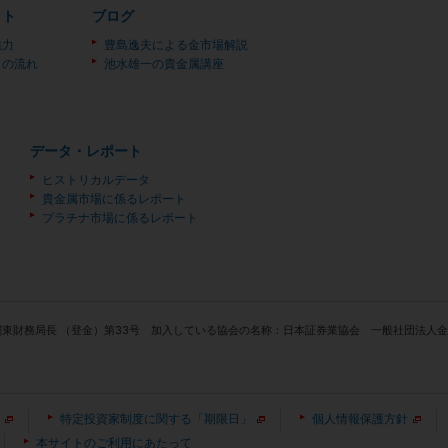
ット
ブログ
魅力
豊島逸夫による金市場解説
）の流れ
池水雄一の貴金属講座
データ・レポート
ヒストリカルデータ
貴金属市場に係るレポート
プラチナ市場に係るレポート
関東財務局長 （登金）第33号 加入している協会の名称：日本証券業協会 一般社団法
特定投資家制度に関する「期限日」
個人情報保護方針
本サイトのご利用にあたって