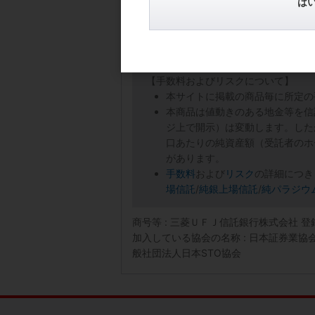
は
【手数料およびリスクについて】
本サイトに掲載の商品毎に所定の
本商品は値動きのある地金等を信
ジ上で開示）は変動します。した
口あたりの純資産額（受託者のホ
があります。
手数料
および
リスク
の詳細につき
場信託
/
純銀上場信託
/
純パラジウ
商号等 : 三菱ＵＦＪ信託銀行株式会社 
加入している協会の名称 : 日本証券業
般社団法人日本STO協会