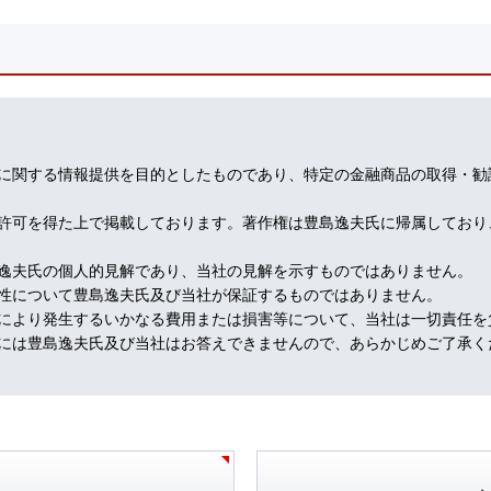
免除される可能性があるという。
ので、例えばカリフォルニア州での試合なら１４．４％だが、テキサス
、大谷クンのワールドシリーズで活躍したいという熱い願いを思えば、
ね～（笑）
に関する情報提供を目的としたものであり、特定の金融商品の取得・勧
許可を得た上で掲載しております。著作権は豊島逸夫氏に帰属しており
とパウエル記者会見。
後の金利予測分布（いわゆるドットチャート）。
逸夫氏の個人的見解であり、当社の見解を示すものではありません。
っている「しかるべきタイミングで適切に対応する」ということになり
性について豊島逸夫氏及び当社が保証するものではありません。
により発生するいかなる費用または損害等について、当社は一切責任を
には豊島逸夫氏及び当社はお答えできませんので、あらかじめご了承く