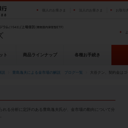
個人のお客さま
法人のお客さま
お取引
ット
商品ラインナップ
各種お手続き
解説
豊島逸夫による金市場の解説 ブログ一覧
大谷クン、契約金はゴ
純プラチナ上場信託（プラチナの
投資家の皆様にご負担いただく
貴金属市場に係るレポート
金の果実シリーズとは
池水雄一の貴金属講座
転換（交換）の流れ
投資リスクについて
プラチナ市場に係るレポート
純銀上場信託（銀の果実）
ETFとは
果実）
用について
られる分析に定評のある豊島逸夫氏が、金市場の動向について分
い。