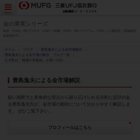
よくあるご質問
お問い合わせ
English
CLOSE
MENU
金の果実シリーズ
金の果実シリーズとは
純金（1540）/純プラチナ（1541）/純銀（1542）/純パラジウム（1543）/上場信託（現物国内
保管型ETF）
特徴とメリット
ブログ
豊島逸夫による金市場解説
豊島逸夫による金市場の解説 ブログ一覧
なぜ私は「相場の失敗談」が多いのか
商品ラインナップ
豊島逸夫による金市場解説
各種お手続き
鋭い洞察力と多角的な視点から繰り広げられる分析に定評のあ
ブログ
る豊島逸夫氏が、金市場の動向について分かりやすく解説しま
す。 ぜひご覧下さい。
データ・レポート
プロフィールはこちら