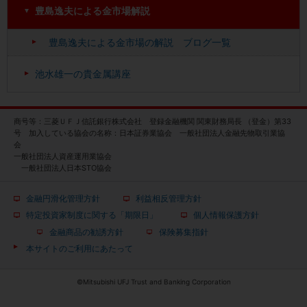
豊島逸夫による金市場解説
豊島逸夫による金市場の解説 ブログ一覧
池水雄一の貴金属講座
商号等：三菱ＵＦＪ信託銀行株式会社 登録金融機関 関東財務局長 （登金）第33
号 加入している協会の名称：日本証券業協会 一般社団法人金融先物取引業協
会
一般社団法人資産運用業協会
一般社団法人日本STO協会
金融円滑化管理方針
利益相反管理方針
特定投資家制度に関する「期限日」
個人情報保護方針
金融商品の勧誘方針
保険募集指針
本サイトのご利用にあたって
©Mitsubishi UFJ Trust and Banking Corporation