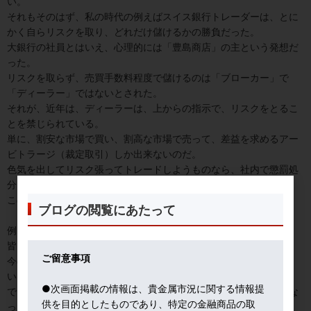
い。
それもそのはず、私の時代の例えばスイス銀行トレーダーは、とに
かく自らリスクを取り、どれだけ儲けるかの勝負だった。
大銀行の社員とはいえ、心理的には「豊島商店」の主という発想だ
った。
リスクを取らず、売買手数料程度で儲けるのは「ブローカー」で
「ディーラー」ではないとされた。
それが、近年は、ディーラーは、上からの指示で、リスクをとるこ
とを禁じられている。
単に、割安な市場で買い、割高な市場で売って、差益を求めるアー
ビトラージ（裁定取引）しか出来ないのだ。
色気を出してリスク張ってトレードしようものなら、社内で懲罰処
分を受けかねない。
この違いは大きい。
ブログの閲覧にあたって
例えば、私が、損が膨らみ、急性胃炎となった経験談を話しても、
皆はピンとこない。
ご留意事項
今のディーラーは相場の修羅場をくぐることはないから、羨まし
い。
●次画面掲載の情報は、貴金属市況に関する情報提
でも、私は、真の相場体験が出来たので、度胸はつき、動じなくな
供を目的としたものであり、特定の金融商品の取
った。