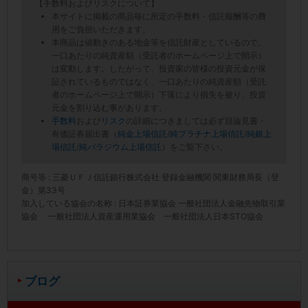
【手数料およびリスクについて】
本サイトに掲載の商品毎に所定の手数料・信託報酬等の費
用をご負担いただきます。
本商品は値動きのある地金等を信託財産としているので、
一口あたりの純資産額（受託者のホームページ上で開示）
は変動します。したがって、投資家の皆様の投資元金が保
証されているものではなく、一口あたりの純資産額（受託
者のホームページ上で開示）下落により損失を被り、投資
元金を割り込む事があります。
手数料
および
リスク
の詳細につきましては必ず目論見書・
有価証券届出書（
純金上場信託
/
純プラチナ上場信託
/
純銀上
場信託
/
純パラジウム上場信託
）をご覧下さい。
商号等 : 三菱ＵＦＪ信託銀行株式会社 登録金融機関 関東財務局長（登
金）第33号
加入している協会の名称 : 日本証券業協会 一般社団法人金融先物取引業
協会 一般社団法人資産運用業協会 一般社団法人日本STO協会
ブログ