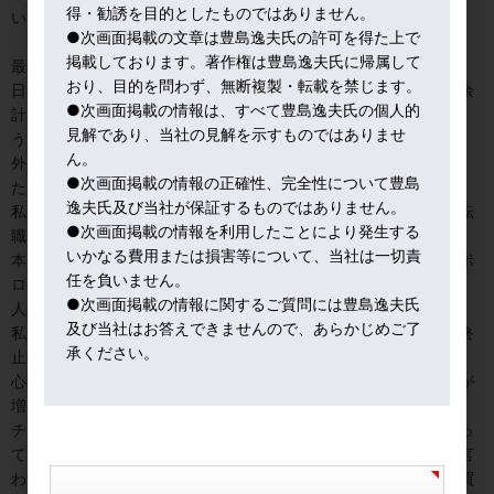
得・勧誘を目的としたものではありません。
いまにして思えば、貴重な体験をさせてもらった。
●次画面掲載の文章は豊島逸夫氏の許可を得た上で
掲載しております。著作権は豊島逸夫氏に帰属して
最近、若手のディーラーから人生相談を受けたことがある。
おり、目的を問わず、無断複製・転載を禁じます。
日系の組織でディーラー職にあっても、ただ座っているだけで、余
●次画面掲載の情報は、すべて豊島逸夫氏の個人的
計なこと、即ちリスクをとることが、許されず、物足りないとい
見解であり、当社の見解を示すものではありませ
う。
ん。
外資系なら、もっと自由に出来るのではないか、との相談であっ
●次画面掲載の情報の正確性、完全性について豊島
た。
逸夫氏及び当社が保証するものではありません。
私は、外資系でも今は行内リスク管理が厳しくなっているから、転
●次画面掲載の情報を利用したことにより発生する
職など考えぬほうが良いと答えた。
いかなる費用または損害等について、当社は一切責
本当にリスクをとるディーラーは１０年もすれば、心も体もボロボ
任を負いません。
ロになる。
●次画面掲載の情報に関するご質問には豊島逸夫氏
人生観も刹那的になる。
及び当社はお答えできませんので、あらかじめご了
私は３６歳のとき、その限界を感じ、１２年のトレーダー生活に終
承ください。
止符を打った。
心理的にも、３０歳の後半になると、瞬時の売買判断に迷うことが
増え、そろそろディーラー引退を考えたのだ。
チーフ・アシスタント・ディーラー（女性）とたまたま昼食をとっ
ていたとき、彼女がボソリと「豊島さん、最近どもりますね」と言
われ、瞬間反発したが、「トレーディングルームで売れ、とか、買