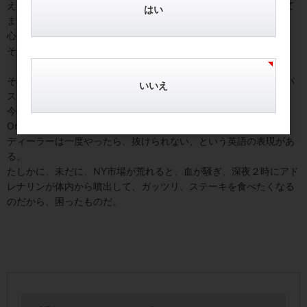
えとか叫ぶとき、う、う、売れ！とか、か、か、買え！とか言って
はい
ます」と冷静に言われ、ハッとした。
心当たりが胸の底にあったからだ。
それがディーラー引退のキッカケだった。
その後は、プロ野球でいえば、元監督でベンチ内のお出入りは顔パ
いいえ
スで自由みたいな立場になった。
今のディーラーにはあり得ない体験であった。
Once a dealer, always a dealer
ディーラーは一度やったら、抜けられない、という英語の表現があ
る。
たしかに、未だに、NY市場が荒れると、血が騒ぎ、深夜２時にアド
レナリンが体内から噴出して、ガッツリ、ステーキを食べたくなる
のだから、困ったものだ。