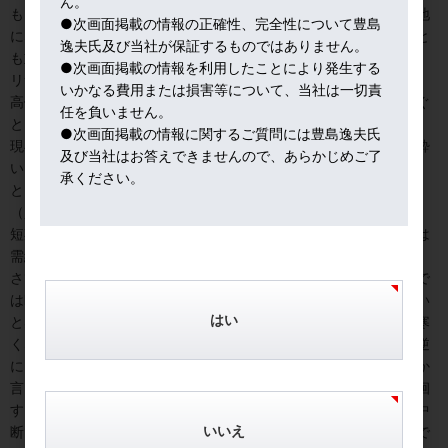
ん。
もっぱら中国・インド・中東（ドバイ市場）がリサイクル中継基地
●次画面掲載の情報の正確性、完全性について豊島
になっており、先進国でも金買い取りのインフラが構築されたこと
逸夫氏及び当社が保証するものではありません。
も重要です。
●次画面掲載の情報を利用したことにより発生する
リサイクルの変動要因は価格効果と所得効果があります。
いかなる費用または損害等について、当社は一切責
高値に誘われた売りが価格効果、懐が寂しくなると金を売って凌ぐ
任を負いません。
というのが所得効果です。
●次画面掲載の情報に関するご質問には豊島逸夫氏
現在は、金市場が２０００ドル突破ではしゃぎ過ぎた後の「二日酔
及び当社はお答えできませんので、あらかじめご了
い」状態にあるので、熱気が冷め、売りが出やすい時期です。
承ください。
とはいえ、安値圏では出遅れ組の買い、売って儲けた人の再参入
（買い直し）も待っています。
短期価格形成は株価やドルの影響を強く受けますが、中長期的には
需給要因がボディーブローの如く効くことに留意しましょう。
さて、日本もコロナ感染が深刻になってきました。私も仕事の上で
は欧米の状況を見ているので、日本の感染者数はけた違いに少ない
はい
と感じますが、一個人に戻ると、やっぱり気持ち悪いですよね～寒
くなり山手線内でも咳き込む人が増えて、用心してしまいます。逆
に、私が埃でクシャミするときも気を使いますね。忘年会自粛とか
言ってますが、当たり前でしょう。こんな時期に夜の繁華街を徘徊
する気持ちが分かりません。私の趣味の「旨いもの探し」も当面中
いいえ
断ですよ。さいわい、配偶者が料理の達人なので、内食でも十分で