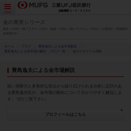
よくあるご質問
お問い合わせ
English
CLOSE
MENU
金の果実シリーズ
金の果実シリーズとは
純金（1540）/純プラチナ（1541）/純銀（1542）/純パラジウム（1543）/上場信託（現物国内
保管型ETF）
特徴とメリット
ブログ
豊島逸夫による金市場解説
豊島逸夫による金市場の解説 ブログ一覧
金のリサイクル増加
商品ラインナップ
豊島逸夫による金市場解説
各種お手続き
鋭い洞察力と多角的な視点から繰り広げられる分析に定評のあ
ブログ
る豊島逸夫氏が、金市場の動向について分かりやすく解説しま
す。 ぜひご覧下さい。
データ・レポート
プロフィールはこちら