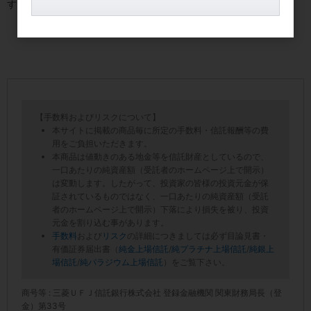
すが(笑)
【手数料およびリスクについて】
本サイトに掲載の商品毎に所定の手数料・信託報酬等の費
用をご負担いただきます。
本商品は値動きのある地金等を信託財産としているので、
一口あたりの純資産額（受託者のホームページ上で開示）
は変動します。したがって、投資家の皆様の投資元金が保
証されているものではなく、一口あたりの純資産額（受託
者のホームページ上で開示）下落により損失を被り、投資
元金を割り込む事があります。
手数料
および
リスク
の詳細につきましては必ず目論見書・
有価証券届出書（
純金上場信託
/
純プラチナ上場信託
/
純銀上
場信託
/
純パラジウム上場信託
）をご覧下さい。
商号等 : 三菱ＵＦＪ信託銀行株式会社 登録金融機関 関東財務局長（登
金）第33号