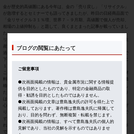
金が歴史的高値圏にある今年は、金の「売り戻し」「リサイクル」
が急増するとセミナーでも語ってきましたが、昨日の日経商品面で
「金リサイクル３１％増、世界７－９月期、高値圏で個人が売却、
相場の上値抑制も」と題して、良くまとまった記事が載っていまし
た。
リサイクルは二次的供給源と言われますが、一次的供給源の鉱山生
産量が頭打ちゆえ、今後は二次的供給源の動向が重要になります。
ブログの閲覧にあたって
過去のデータを検証しても、金価格が１０００－１２００ドルまで
下げた後は、リサイクル量が急減して年間１２００トン程度。逆に
１５００ドルなど高値に急騰した後は、１７００トン前後に急増。
ご留意事項
この５００トンの差は大きいですよ。日々の相場では目立たず、材
料視されませんが、ジワリ需給要因として効きます。足元でも金価
●次画面掲載の情報は、貴金属市況に関する情報提
格軟調の最大要因かと思っています。昨日の記事は７－９月期でし
供を目的としたものであり、特定の金融商品の取
たが、１０－１２月期には更に急増しているでしょう。個人の売り
得・勧誘を目的としたものではありません。
は価格が下がり始めたときに、ドサッと出る傾向があるからです。
●次画面掲載の文章は豊島逸夫氏の許可を得た上で
心理として、急騰しているときは、どこまで上がるか期待して見守
掲載しております。著作権は豊島逸夫氏に帰属して
り、ピークつけたかどうか、というタイミングで売り始めるもので
おり、目的を問わず、無断複製・転載を禁じます。
す。なお、今年前半はロックダウンでサプライチェーンも破断さ
●次画面掲載の情報は、すべて豊島逸夫氏の個人的
れ、金を売るにも売れない状況でした。それゆえ、２０２０年通年
見解であり、当社の見解を示すものではありませ
では、未だ増えていないと予測します。