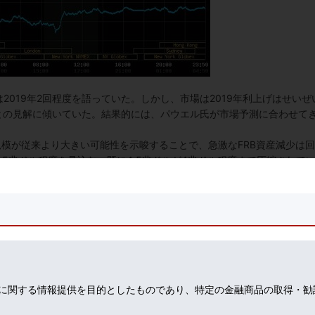
2019年2回程度を語っていた。しかし、市場は2019年利上げはせいぜ
との見解に傾いていた。結果的には、パウエル氏が市場予測に合わせて
規模が従来より大きい可能性を示唆することで、急激なFRB資産減少は
.5兆ドル程度を見込む。既に4.5兆ドルが4兆ドル程度まで圧縮されて
。世界的ドル不足を懸念する市場の視点では、「世界の中央銀行」とさ
債券は、出来るだけ減らさずドル供給能力を維持してほしいところだ。
ールはあくまで金利政策であり、保有資産圧縮は政策手段として二次的
と、経済にどの程度の引き締め効果があるのか、見極める必要がある。F
議論が交わされることになろう。ちなみに、イエレン前FRB議長は、20
原稿で「FRB保有債券の再投資が終了に近づけば、０．２５％の利上げ2
テルス」利上げ政策としてFRBの「政策道具箱」に残る可能性はある
に関する情報提供を目的としたものであり、特定の金融商品の取得・勧
満悦であろう。
はドル安。米国財務省為替監視リストに載る日本では円高となった。