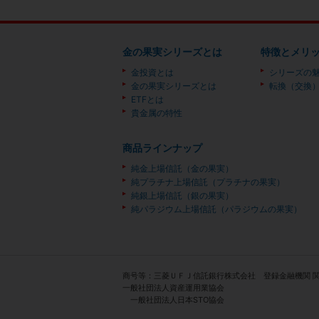
金の果実シリーズとは
特徴とメリ
金投資とは
シリーズの
金の果実シリーズとは
転換（交換
ETFとは
貴金属の特性
商品ラインナップ
純金上場信託（金の果実）
純プラチナ上場信託（プラチナの果実）
純銀上場信託（銀の果実）
純パラジウム上場信託（パラジウムの果実）
商号等：三菱ＵＦＪ信託銀行株式会社 登録金融機関 
一般社団法人資産運用業協会
一般社団法人日本STO協会