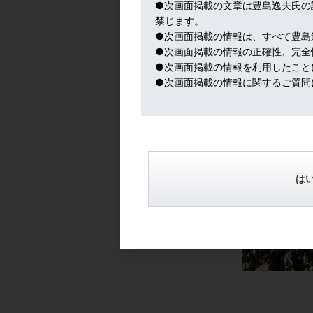
●次画面掲載の文章は豊島逸夫氏の
FRBの政治的独立性を尊重しつつ、自ら動
禁じます。
トランプ政権の通信簿とされるNY株価も
●次画面掲載の情報は、すべて豊島
金融政策の方向性が見えてきたところで、
●次画面掲載の情報の正確性、完全
●次画面掲載の情報を利用したこと
ところで、早くも、鼻がムズムズ、鼻をか
●次画面掲載の情報に関するご質問
ね～スキー場の杉の木も、雪が落ちると、
は