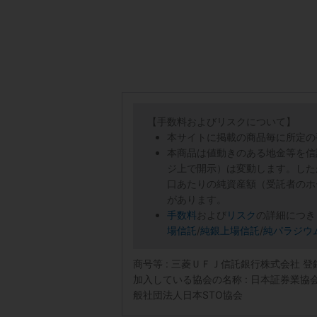
【手数料およびリスクについて】
本サイトに掲載の商品毎に所定の
本商品は値動きのある地金等を信
ジ上で開示）は変動します。した
口あたりの純資産額（受託者のホ
があります。
手数料
および
リスク
の詳細につき
場信託
/
純銀上場信託
/
純パラジウ
商号等 : 三菱ＵＦＪ信託銀行株式会社 
加入している協会の名称 : 日本証券業
般社団法人日本STO協会