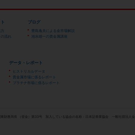
ット
ブログ
魅力
豊島逸夫による金市場解説
）の流れ
池水雄一の貴金属講座
データ・レポート
ヒストリカルデータ
貴金属市場に係るレポート
プラチナ市場に係るレポート
関東財務局長 （登金）第33号 加入している協会の名称：日本証券業協会 一般社団法