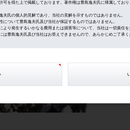
許可を得た上で掲載しております。著作権は豊島逸夫氏に帰属しており
くことなく、トランプ流経済政策に寄り添う結果となっているからだ。
良好な企業決算とハト派的金融政策の相乗効果で急騰している。
逸夫氏の個人的見解であり、当社の見解を示すものではありません。
市場の関心はねじれ議会での債務上限など財政政策にシフトしそうだ。
性について豊島逸夫氏及び当社が保証するものではありません。
により発生するいかなる費用または損害等について、当社は一切責任を
む時が多くなった。相場への反応も早いけど、花粉症への反応も早いの
には豊島逸夫氏及び当社はお答えできませんので、あらかじめご了承く
茶色の花粉の元が姿を現すのだ。ジャーン！
い