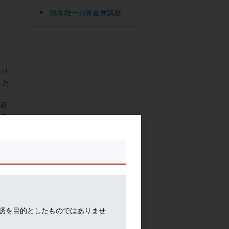
池水雄一の貴金属講座
い1
きた
回避
いる
れる
とし
RB
17
回分
。
誘を目的としたものではありませ