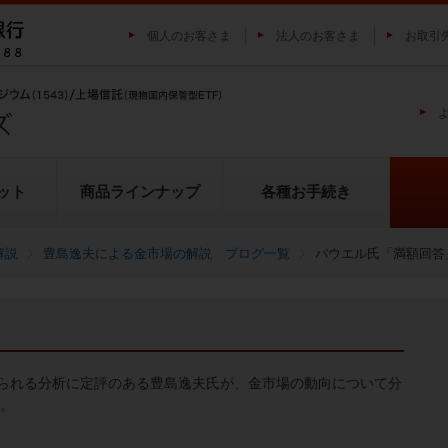
個人のお客さま
法人のお客さま
お取引
ット
商品ラインナップ
各種お手続き
解説
豊島逸夫による金市場の解説 ブログ一覧
パウエル氏「満額回答
純プラチナ上場信託（プラチナの
投資家の皆様にご負担いただく
貴金属市場に係るレポート
金の果実シリーズとは
池水雄一の貴金属講座
転換（交換）の流れ
投資リスクについて
プラチナ市場に係るレポート
純銀上場信託（銀の果実）
ETFとは
果実）
用について
られる分析に定評のある豊島逸夫氏が、金市場の動向について分
い。