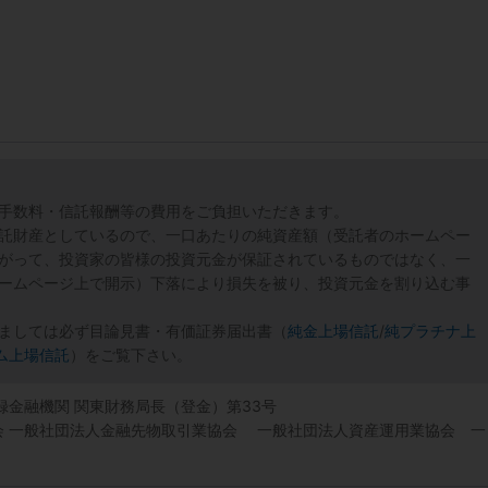
手数料・信託報酬等の費用をご負担いただきます。
託財産としているので、一口あたりの純資産額（受託者のホームペー
がって、投資家の皆様の投資元金が保証されているものではなく、一
ームページ上で開示）下落により損失を被り、投資元金を割り込む事
ましては必ず目論見書・有価証券届出書（
純金上場信託
/
純プラチナ上
ム上場信託
）をご覧下さい。
登録金融機関 関東財務局長（登金）第33号
協会 一般社団法人金融先物取引業協会 一般社団法人資産運用業協会 一