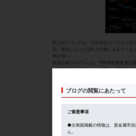
利上げについては、12月時点でパウエル氏は
回、場合によっては利上げ無しもありうる
感が強い。
資産圧縮プログラムは、FRB保有資産適正
する方向性を明示した。市場は、具体的に3
ので、終着点が視野に入る段階といえよう
FRBには、量的緩和の結果抱え込んだ保有
なお、FRBのスタンスは、主要金融政策ツ
ブログの閲覧にあたって
ている。まずは、FRBが保有資産を減らす
も未体験ゆえ、今後、FOMC内でより詳細な
年1月19日、スタンフォード大学での講演
ご留意事項
に匹敵する効果がある」と記している。「ス
●次画面掲載の情報は、貴金属市況
今回のFOMC結果に、トランプ大統領はご
ん。
利上げ棚上げ示唆。結果的に、外為市場で