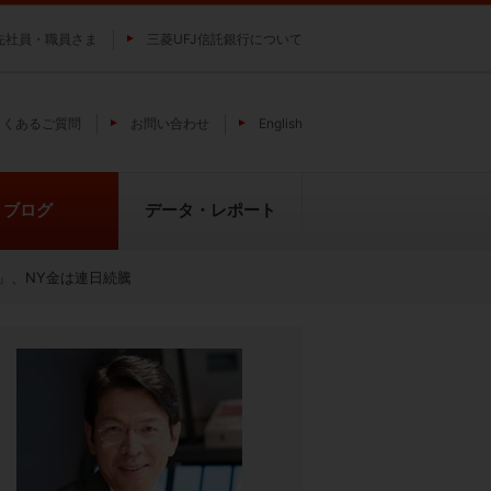
先社員・職員さま
三菱UFJ信託銀行について
よくあるご質問
お問い合わせ
English
ブログ
データ・レポート
」、NY金は連日続騰
費
純パラジウム上場信託（パラジウ
貴金属の特性
ムの果実）