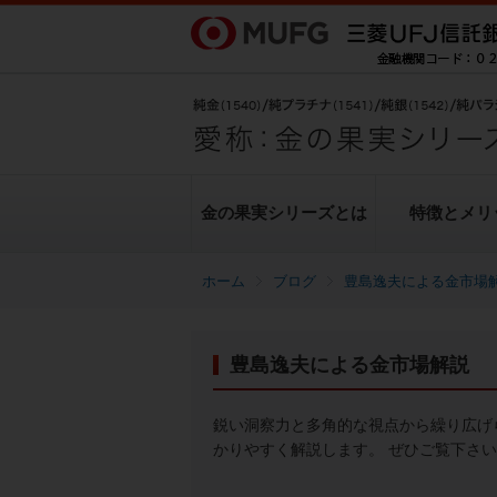
金の果実シリーズとは
特徴とメリ
ブログ
豊島逸夫による金市場
金の果実シリーズとは
特徴とメリット
商品ラインナップ
各種お手続き
ブログ
データ・レポート
豊島逸夫による金市場解説
純金上場信託（金の果実）
豊島逸夫による金市場解説
転換（交換）の手続き
ヒストリカルデータ
シリーズの魅力
金投資とは
鋭い洞察力と多角的な視点から繰り広げ
かりやすく解説します。 ぜひご覧下さ