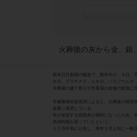
火葬後の灰から金、銀
熊本日日新聞の報道で、熊本市が、９日、
キロ、プラチナ０．１キロ、パラジウム９
火葬場の建て替えや市斎場の改修の財源に
市健康福祉政策課によると、火葬後の残骨
金庫に保管している。
市が保管する残骨灰が満杯になったため、
売却時期を探っていたという。
１２月中旬に公告し、来年２月上旬に一般