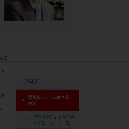
09日
．３
ブログ
の貸
豊島逸夫による金市場
解説
め、
豊島逸夫による金市場
の解説 ブログ一覧