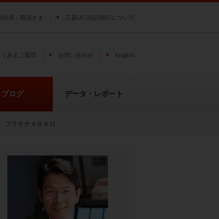
先社員・職員さま
三菱UFJ信託銀行について
よくあるご質問
お問い合わせ
English
ブログ
データ・レポート
、プラチナ４６キロ
費
純パラジウム上場信託（パラジウ
貴金属の特性
ムの果実）