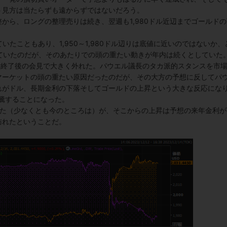
う見方は当たらずも遠からずではないだろう。
から、ロングの整理売りは続き、翌週も1,980ドル近辺までゴールドの
していたこともあり、1,950～1,980ドル辺りは底値に近いのではないか、
トに書いていたのだが、そのあたりでの頭の重たい動きが年内は続くとしていた
MC終了後の会見で大きく外れた。パウエル議長のタカ派的スタンスを市
マーケットの頭の重たい原因だったのだが、その大方の予想に反してパ
れがドル、長期金利の下落そしてゴールドの上昇という大きな反応にな
と急騰することになった。
あった（少なくとも今のところは）が、そこからの上昇は予想の来年金利が
訪れたということだ。