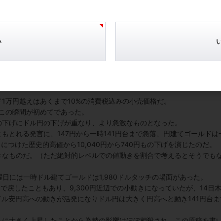
い
（円建てゴールドとドル円：5年）
。ドル建ての高値と同時に、円建てゴールドも10,040円と、初めて1
1万円越えはあくまで10%の消費税込みの小売価格だ。
この瞬間が初めてであった。
の下げにドル円の下げが重なり、より急激なものとなった。
もとれる発言に、147円から一時141円台まで急落、円建てゴールドは
につけた歴史的高値から10,040円から740円もの下げを演じたのだ。
きなものだ。（ただ絶対的レベルでの値動きを割合で考えるとそうでも
日には一時ドル建てゴールドは1,980ドルタッチの場面があった。
で戻したこともあり、9,300円近辺での小動きになっていたが、14日
ドル安円高への動きが活発になりドル円は大きく円高へと動き141円台ま
うに大きく上昇したことから為替の影響はほぼ相殺され、この原稿を書