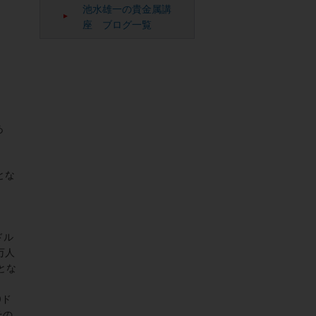
池水雄一の貴金属講
座 ブログ一覧
あ
とな
ドル
万人
とな
0ド
その