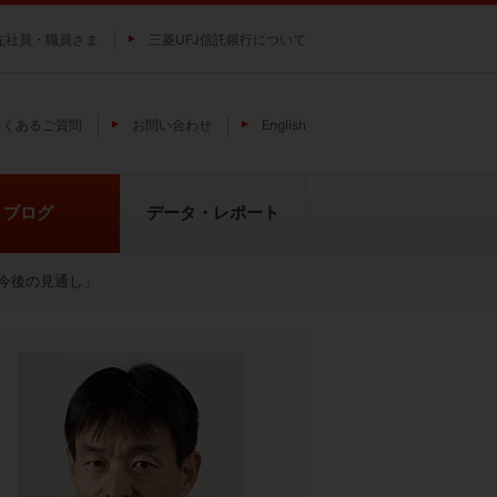
先社員・職員さま
三菱UFJ信託銀行について
よくあるご質問
お問い合わせ
English
ブログ
データ・レポート
今後の見通し」
費
純パラジウム上場信託（パラジウ
貴金属の特性
ムの果実）