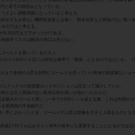
60円と若干の弱含みとなっている。
ょうどよい調整局面になっていると考える。
売却せざるを得ない機関投資家とは違い、期末決算など関係のない我々
なるのではと考える。
9,300円まで下がったのである。
の地政学リスクは解決の糸口は見えない。
にゴールドを買っているだろう。
ドルから1,950ドル辺りは相当な確率で「底値」となるのではないか。（
これまで金利の上昇を材料にゴールドを売っていた欧米の投資家はショ
う。
Fやコメックスの投資家ロングポジションは目立って減少していた。
金利とは全く関係のない欧米以外の買いが強かったからだ。
去最大のゴールド買い（一年で1,000トンを超える量。これは年間のゴ
いる新興国の中央銀行だ。
買い手にまわったとき、ゴールドの上昇は想像を大きく上回るものとな
高値2,135ドルはおそらく来年の前半にも更新することになるのではな