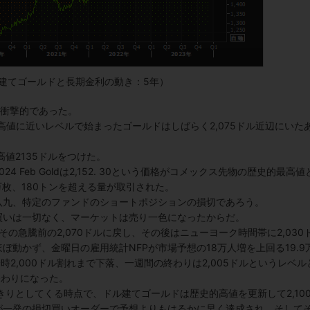
建てゴールドと長期金利の動き：5年）
は衝撃的であった。
的高値に近いレベルで始まったゴールドはしばらく2,075ドル近辺にいた
値2135ドルをつけた。
 Feb Goldは2,152. 30という価格がコメックス先物の歴史的最高値
万枚、180トンを超える量が取引された。
八九、特定のファンドのショートポジションの損切であろう。
買いは一切なく、マーケットは売り一色になったからだ。
その急騰前の2,070ドルに戻し、その後はニューヨーク時間帯に2,030
動かず、金曜日の雇用統計NFPが市場予想の18万人増を上回る19.9
時2,000ドル割れまで下落、一週間の終わりは2,005ドルというレベル
終わりになった。
っきりとしてくる時点で、ドル建てゴールドは歴史的高値を更新して2,10
が一発の損切買いオーダーで予想よりもはるかに早く達成され、そして