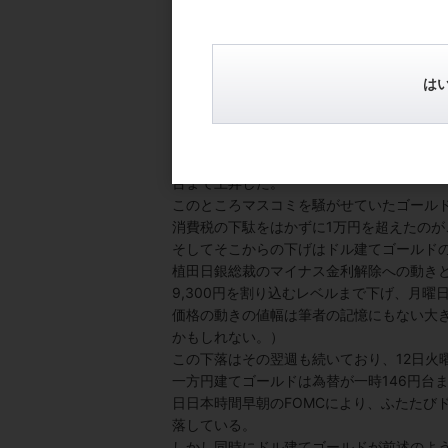
は
円建てゴールドも高値は基本的に同じ動きだ
台まで上昇した。
このところマスコミを騒がせていたゴールド
消費税の下駄をはかずに1万円を超えたのが
そしてそこからの下げはドル建てゴールド
植田日銀総裁のマイナス金利解除への動きと
9,300円を割り込むレベルまで下げ、月曜日
価格の動きの値幅は筆者の記憶にもない大
かもしれない。）
この下落はその翌週も続いており、12日火曜
一方円建てゴールドは為替が一時146円台ま
日日本時間早朝のFOMCにより、ふたたび
落している。
しかし同時にドル建てゴールドが前述のよ