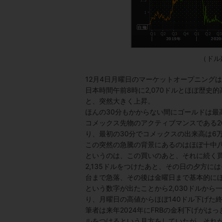
（ドル
12月4日月曜日のマーケットオープニング
日本時間午前8時に2,070ドルとほぼ歴史
と、突然大きく上昇。
ほんの30分もかからない間にゴールドは最高
コメックス先物のアクティブマンスである2024
り、最初の30分でコメックスの出来高は6
この突然の急騰の背景にあるのはほぼ十中
というのは、この買いのあと、それに続く
2,135ドルをつけたあと、その日の夕方には
台まで急落、その後は金曜日まで基本的にほぼ
という数字が出たことから2,030ドルから一
り、月曜日の高値からほぼ140ドル下げた
筆者は来年2024年にFRBの金利下げがは
ルをつけるという見方をしていたが、それ