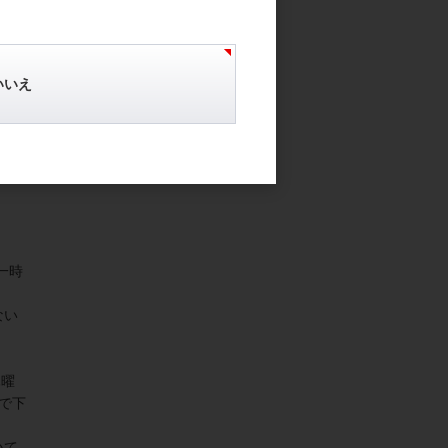
いいえ
万円
一時
ない
木曜
で下
いて