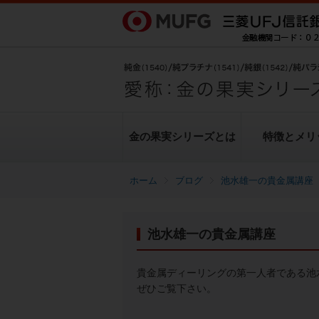
金の果実シリーズとは
特徴とメリ
ブログ
池水雄一の貴金属講座
金の果実シリーズとは
特徴とメリット
商品ラインナップ
各種お手続き
ブログ
データ・レポート
池水雄一の貴金属講座
純金上場信託（金の果実）
豊島逸夫による金市場解説
転換（交換）の手続き
ヒストリカルデータ
シリーズの魅力
金投資とは
貴金属ディーリングの第一人者である池
ぜひご覧下さい。