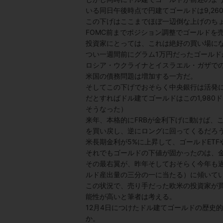
いる同日午後時点で円建てゴールドは9,2
この下げはここまでほぼ一辺倒な上げのち
FOMC前までポジション調整でゴールドを
投資家にとっては、これは絶好の買い場に
つい一週間前にグラム1万円だったゴールドが
ロシア・ウクライナとイスラエル・ガザで
米国の債務問題は増加する一方だ。
そしてこの下げでおそらく中央銀行は活発
だとすればドル建てゴールドはこの1,980
そうなった）
来年、本格的にFRBが金利下げに動けば、
を買い戻し、逆にロングに回ってくるだろ
米長期金利が5%に上昇して、ゴールドET
それでもゴールドの下値が固かったのは、
その最右翼が、昨年そしておそらく今年も過
ルド産出量の三分の一に当たる）に傾いて
この状況で、売り手だった欧米の投資家が
能性が高いと筆者は考える。
12月4日につけたドル建てゴールドの歴史的
か。