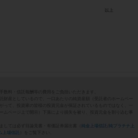
以上
手数料・信託報酬等の費用をご負担いただきます。
託財産としているので、一口あたりの純資産額（受託者のホームペー
がって、投資家の皆様の投資元金が保証されているものではなく、一
ームページ上で開示）下落により損失を被り、投資元金を割り込む事
ましては必ず目論見書・有価証券届出書（
純金上場信託
/
純プラチナ上
ム上場信託
）をご覧下さい。