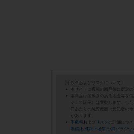
【手数料およびリスクについて】
本サイトに掲載の商品毎に所定の
本商品は値動きのある地金等を信
ジ上で開示）は変動します。した
口あたりの純資産額（受託者のホ
があります。
手数料
および
リスク
の詳細につき
場信託
/
純銀上場信託
/
純パラジウ