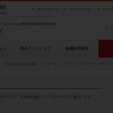
個人のお客さま
法人のお客さま
お取引
ット
商品ラインナップ
各種お手続き
池水雄一の貴金属講座 ブログ一覧
「ひさしぶりに下げたゴールドと
純プラチナ上場信託（プラチナの
投資家の皆様にご負担いただく
貴金属市場に係るレポート
金の果実シリーズとは
池水雄一の貴金属講座
転換（交換）の流れ
投資リスクについて
プラチナ市場に係るレポート
純銀上場信託（銀の果実）
ETFとは
果実）
用について
水雄一氏が、貴金属全般について分かりやすく解説します。