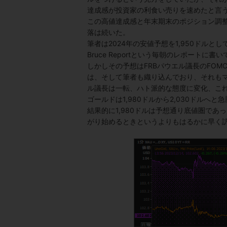
達成感が投資家の利食い売りを速めたと言
この高値達成感と年末期末のポジション調整
落は続いた。
筆者は2024年の安値予想を1,950ドルと
Bruce Reportという毎朝のレポー
しかしその予想はFRBパウエル議長のFO
は、そして筆者も織り込んでおり、それも
ル議長は一転、ハト派的な態度に変化、こ
ゴールドは1,980ドルから2,030ドルへ
結果的に1,980ドルは予想通り底値圏で
がり始めるときというよりもはるかに早く