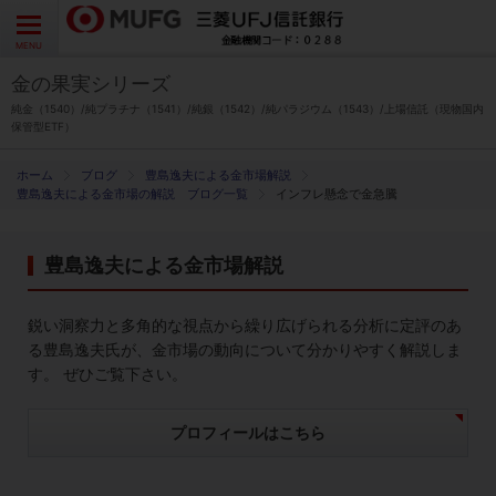
よくあるご質問
お問い合わせ
English
CLOSE
MENU
金の果実シリーズ
金の果実シリーズとは
純金（1540）/純プラチナ（1541）/純銀（1542）/純パラジウム（1543）/上場信託（現物国内
保管型ETF）
特徴とメリット
ブログ
豊島逸夫による金市場解説
豊島逸夫による金市場の解説 ブログ一覧
インフレ懸念で金急騰
商品ラインナップ
豊島逸夫による金市場解説
各種お手続き
鋭い洞察力と多角的な視点から繰り広げられる分析に定評のあ
ブログ
る豊島逸夫氏が、金市場の動向について分かりやすく解説しま
す。 ぜひご覧下さい。
データ・レポート
プロフィールはこちら