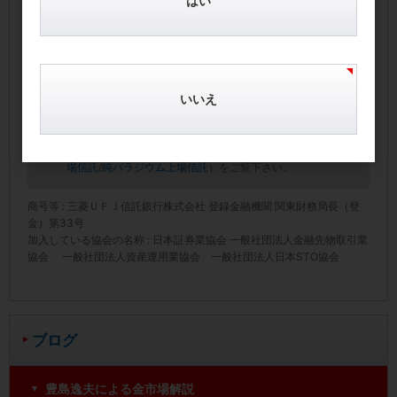
はい
用をご負担いただきます。
本商品は値動きのある地金等を信託財産としているので、
一口あたりの純資産額（受託者のホームページ上で開示）
は変動します。したがって、投資家の皆様の投資元金が保
証されているものではなく、一口あたりの純資産額（受託
いいえ
者のホームページ上で開示）下落により損失を被り、投資
元金を割り込む事があります。
手数料
および
リスク
の詳細につきましては必ず目論見書・
有価証券届出書（
純金上場信託
/
純プラチナ上場信託
/
純銀上
場信託
/
純パラジウム上場信託
）をご覧下さい。
商号等 : 三菱ＵＦＪ信託銀行株式会社 登録金融機関 関東財務局長（登
金）第33号
加入している協会の名称 : 日本証券業協会 一般社団法人金融先物取引業
協会 一般社団法人資産運用業協会 一般社団法人日本STO協会
ブログ
豊島逸夫による金市場解説