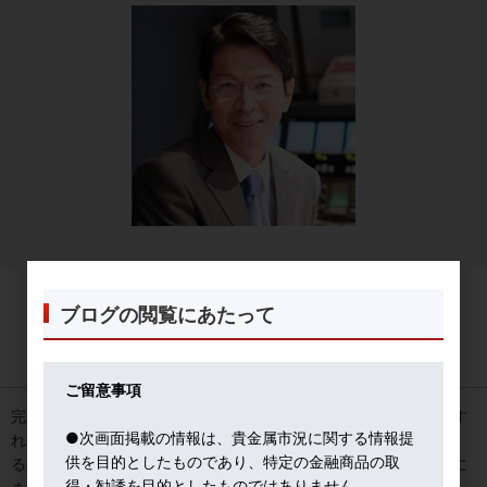
ブログの閲覧にあたって
インフレ懸念で金急騰
2018年02月15日
ご留意事項
完全雇用に近い米国経済に、大型減税と大型インフラ投資を注入す
●次画面掲載の情報は、貴金属市況に関する情報提
れば、原油価格高騰の中で、過熱によるインフレ懸念が危惧され
供を目的としたものであり、特定の金融商品の取
る。パウエル新ＦＲＢ議長も、年３回程度の利上げでは、「後手に
得・勧誘を目的としたものではありません。