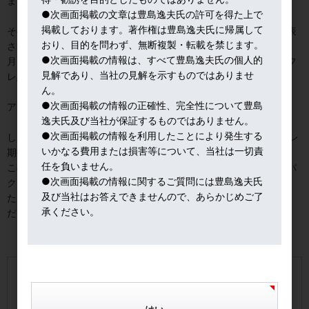
まわる」リスクと対峙せねばならない。
●次画面掲載の文章は豊島逸夫氏の許可を得た上で
掲載しております。著作権は豊島逸夫氏に帰属して
そのような市場環境の中で、注目の１月米消費者物価上昇率が発表
おり、目的を問わず、無断複製・転載を禁じます。
された。
●次画面掲載の情報は、すべて豊島逸夫氏の個人的
月次で見ると、0.5%
上昇、コアでも
0.2%
増から
0.3%
増は、インフ
見解であり、当社の見解を示すものではありませ
レ懸念を連想させる上昇ピッチだ。
ん。
●次画面掲載の情報の正確性、完全性について豊島
アルゴリズムも、瞬間的にドル買い、米株売り注文を発動した。
逸夫氏及び当社が保証するものではありません。
●次画面掲載の情報を利用したことにより発生する
しかし、年次で見れば、2.1%
増、コアで
1.8%
増は、徐々にインフレ
いかなる費用または損害等について、当社は一切責
期待が高まる程度の上昇率だ。
任を負いません。
この統計で、パウエル新ＦＲＢが利上げ回数を増やすほどのインパ
●次画面掲載の情報に関するご質問には豊島逸夫氏
クトではない、と判断して、一転ドル売り、米株買いに切り換え
及び当社はお答えできませんので、あらかじめご了
た。イエレン時代の緩やかな利上げピッチ継続が妥当との見立て
承ください。
だ。
【手数料およびリスクについて】
本サイトに掲載の商品毎に所定の手数料・信託報酬等の費