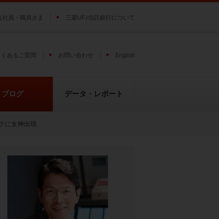
先社員・職員さま
三菱UFJ信託銀行について
よくあるご質問
お問い合わせ
English
ブログ
データ・レポート
クに女神出現
費
純パラジウム上場信託（パラジウ
貴金属の特性
ムの果実）