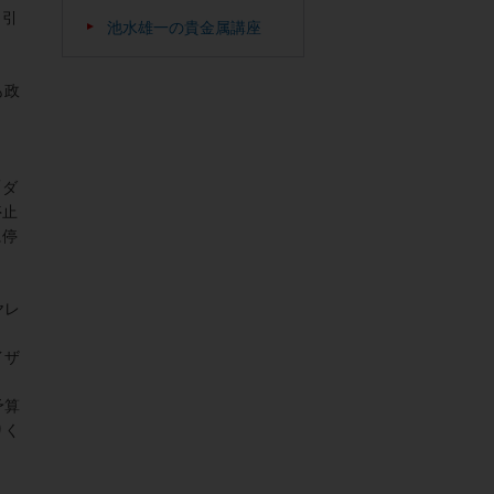
％引
池水雄一の貴金属講座
も政
「ダ
停止
に停
ヤレ
イザ
予算
りく