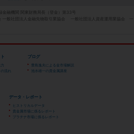
登録金融機関 関東財務局長（登金）第33号
協会 一般社団法人金融先物取引業協会 一般社団法人資産運用業協会 一
ット
ブログ
魅力
豊島逸夫による金市場解説
）の流れ
池水雄一の貴金属講座
データ・レポート
ヒストリカルデータ
貴金属市場に係るレポート
プラチナ市場に係るレポート