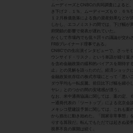
ムーディーズとCNBC
の共同調査によると
き下げ２．１％、ムーディーズも０．６％
１２月株価急落による負の資産効果などが
しかし、エコノミストの間では、下げ幅が
府閉鎖の影響で発表が遅れていた。
かくして市場内でも侃々諤々の議論が交わ
FRB
ブレイナード理事である。
CNBC
での生出演インタビューで、さっそ
ウンサイド・リスク」という単語が繰り返さ
を含め金融政策の緩和的バイアスを期待す
止」との見解を語ったのだ。経済ショック
金融政策依存症の株式市場にとって「悪い
ダウ平均も一転反騰。前日比下げ幅を縮小
ヤレ」とのつかの間の安堵感が漂う。
なお、米中通商協議に関しては、案の定、
ー通商代表の「ツートップ」による北京会
メキシコ壁建設予算に関しては、これも案
から捻出に動き始めた。「国家非常事態」
りする算段だ。転んでもただでは起きぬ姿
視界不良の展開は続く。