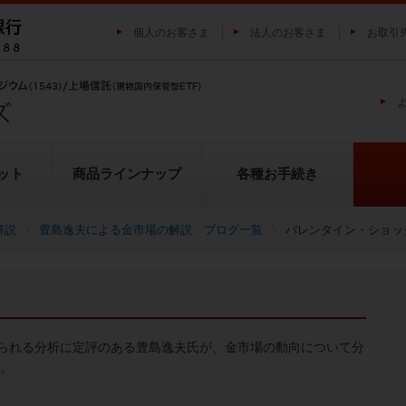
個人のお客さま
法人のお客さま
お取引
ット
商品ラインナップ
各種お手続き
解説
豊島逸夫による金市場の解説 ブログ一覧
バレンタイン・ショッ
純プラチナ上場信託（プラチナの
投資家の皆様にご負担いただく
貴金属市場に係るレポート
金の果実シリーズとは
池水雄一の貴金属講座
転換（交換）の流れ
投資リスクについて
プラチナ市場に係るレポート
純銀上場信託（銀の果実）
ETFとは
果実）
用について
られる分析に定評のある豊島逸夫氏が、金市場の動向について分
い。