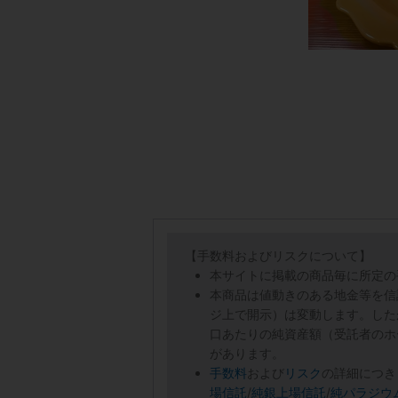
【手数料およびリスクについて】
本サイトに掲載の商品毎に所定の
本商品は値動きのある地金等を信
ジ上で開示）は変動します。した
口あたりの純資産額（受託者のホ
があります。
手数料
および
リスク
の詳細につき
場信託
/
純銀上場信託
/
純パラジウ