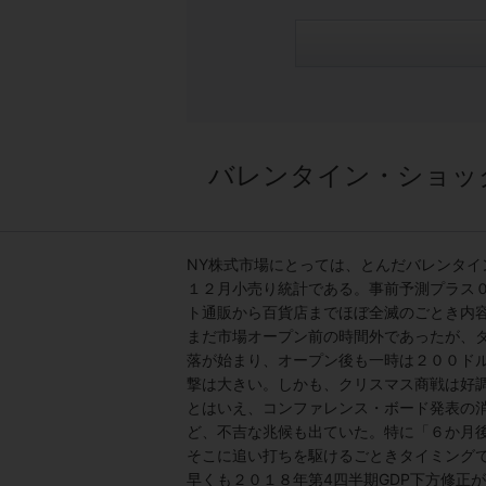
バレンタイン・ショッ
NY
株式市場にとっては、とんだバレンタイ
１２月小売り統計である。事前予測プラス
ト通販から百貨店までほぼ全滅のごとき内
まだ市場オープン前の時間外であったが、
落が始まり、オープン後も一時は２００ドル
撃は大きい。しかも、クリスマス商戦は好
とはいえ、コンファレンス・ボード発表の
ど、不吉な兆候も出ていた。特に「６か月
そこに追い打ちを駆けるごときタイミング
早くも２０１８年第4
四半期
GDP
下方修正が