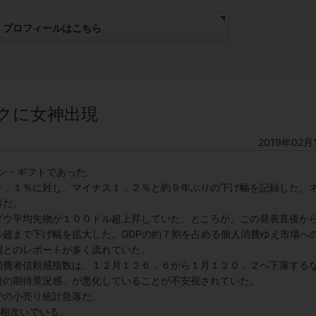
プロフィールはこちら
クに女神出現
2019年02月
ン・ギフトであった。
０．１％に対し、マイナス１．２％と約９年ぶりの下げ幅を記録した。
容だ。
ダウ平均先物が１００ドル超上昇していた。ところが、この発表直後か
超まで下げ幅を拡大した。GDP
の約７割を占める個人消費ゆえ市場へ
調とのレポートが多く流れていた。
消費者信頼感指数は、１２月１２６．６から１月１２０．２へ下落する
後の期待景況感」が悪化していることが不安視されていた。
での小売り統計急落だ。
相次いでいる。