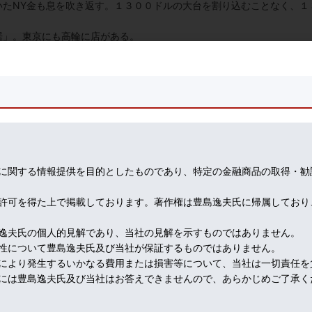
たNY
金も息を吹き返す。１３００ドルの大台を割り込むことなく、１
居」。東京にも高輪に店がある。
酒鍋。エビ、京野菜のサラダ仕立て。どれも料理人のセンスが光る。京
老舗。東京では自店でも京料理コースを供している。東京で本場の味レ
放送系で土曜朝９時半からの「正義のミカタ」に明日朝生出演します。
,
欧州情勢」について説明するという趣向。９０分番組で私の担当は１
に関する情報提供を目的としたものであり、特定の金融商品の取得・勧
許可を得た上で掲載しております。著作権は豊島逸夫氏に帰属しており
逸夫氏の個人的見解であり、当社の見解を示すものではありません。
性について豊島逸夫氏及び当社が保証するものではありません。
により発生するいかなる費用または損害等について、当社は一切責任を
には豊島逸夫氏及び当社はお答えできませんので、あらかじめご了承く