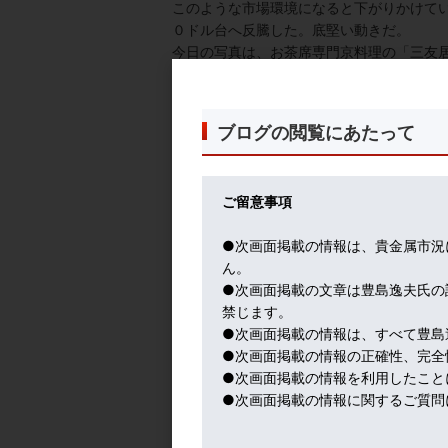
このような市場環境になると下がりかけてい
０ドル台へ反騰した。底堅い動きだ。
今日の写真は、お茶席専門京料理の「三友
白味噌仕立ての粕汁。ブリ、大根、水菜の
は銀閣寺近くにあり、お茶席仕出し専門の
をキッチリ守る数少ない店。
ブログの閲覧にあたって
なお、近畿、中京、北陸、福岡地区の朝日
タメ系報道番組。吉本芸人たちに「揺れるEU
２０分くらい。
ご留意事項
●次画面掲載の情報は、貴金属市況
ん。
●次画面掲載の文章は豊島逸夫氏の
禁じます。
●次画面掲載の情報は、すべて豊島
●次画面掲載の情報の正確性、完全
●次画面掲載の情報を利用したこと
●次画面掲載の情報に関するご質問