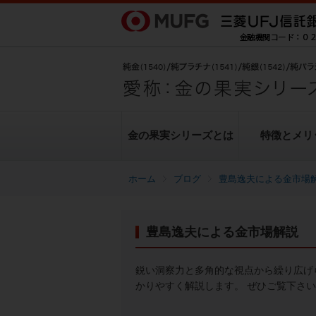
金の果実シリーズとは
特徴とメリ
ブログ
豊島逸夫による金市場
金の果実シリーズとは
特徴とメリット
商品ラインナップ
各種お手続き
ブログ
データ・レポート
豊島逸夫による金市場解説
純金上場信託（金の果実）
豊島逸夫による金市場解説
転換（交換）の手続き
ヒストリカルデータ
シリーズの魅力
金投資とは
鋭い洞察力と多角的な視点から繰り広げ
かりやすく解説します。 ぜひご覧下さ