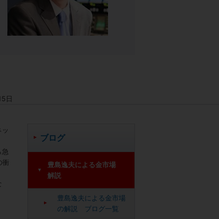
15日
ネッ
ブログ
ら急
の衝
豊島逸夫による金市場
解説
な
豊島逸夫による金市場
の解説 ブログ一覧