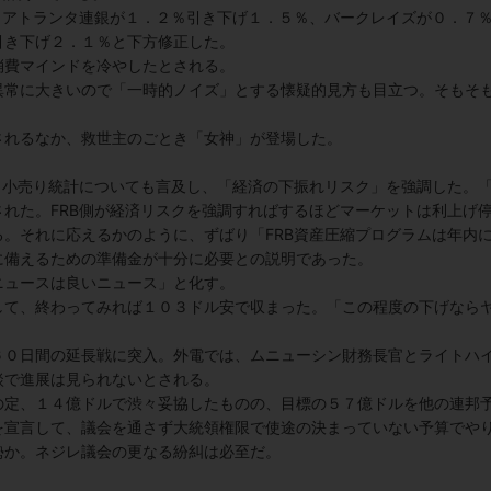
、アトランタ連銀が１．２％引き下げ１．５％、バークレイズが０．７
引き下げ２．１％と下方修正した。
消費マインドを冷やしたとされる。
異常に大きいので「一時的ノイズ」とする懐疑的見方も目立つ。そもそ
されるなか、救世主のごとき「女神」が登場した。
く小売り統計についても言及し、「経済の下振れリスク」を強調した。
れた。FRB
側が経済リスクを強調すればするほどマーケットは利上げ
る。それに応えるかのように、ずばり「
FRB
資産圧縮プログラムは年内
に備えるための準備金が十分に必要との説明であった。
ニュースは良いニュース」と化す。
して、終わってみれば１０３ドル安で収まった。「この程度の下げなら
６０日間の延長戦に突入。外電では、ムニューシン財務長官とライトハ
談で進展は見られないとされる。
の定、１４億ドルで渋々妥協したものの、目標の５７億ドルを他の連邦
を宣言して、議会を通さず大統領権限で使途の決まっていない予算でや
勢か。ネジレ議会の更なる紛糾は必至だ。