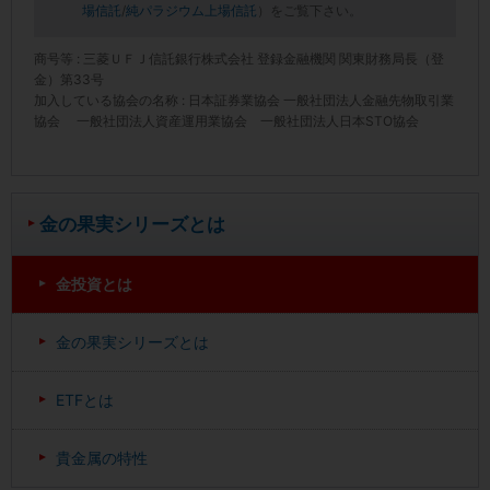
場信託
/
純パラジウム上場信託
）をご覧下さい。
商号等 : 三菱ＵＦＪ信託銀行株式会社 登録金融機関 関東財務局長（登
金）第33号
加入している協会の名称 : 日本証券業協会 一般社団法人金融先物取引業
協会 一般社団法人資産運用業協会 一般社団法人日本STO協会
金の果実シリーズとは
金投資とは
金の果実シリーズとは
ETFとは
貴金属の特性