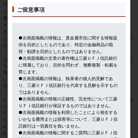
ITバブル崩壊（2000年）
ご留意事項
リーマンショック（2008年）
東日本大震災（2011年）
チャイナショック（2015年）
そしてコロナショック（2020年）
●次画面掲載の情報は、貴金属市況に関する情報提
と、非常に影響のある出来事が続いているような気がしてなりませ
供を目的としたものであり、特定の金融商品の取
ん。
得・勧誘を目的としたものではありません。
●次画面掲載の文章の著作権は三菱ＵＦＪ信託銀行
もう少し考えてみると、私たちの身の回りで起きていることは他に
に帰属しており、目的を問わず、無断複製・転載を
もたくさんあります。
禁じます。
先のみえない不確実・不透明な時代です。
●次画面掲載の情報は、執筆者の個人的見解であ
いつ、なにが起きても不思議ではありません。大きな”ショック”を
り、三菱ＵＦＪ信託銀行を代表する見解を示すもの
引き起こす可能性について、主だったものを挙げてみましょう。
ではありません。
●次画面掲載の情報の正確性、完全性について三菱
1. ウクライナ情勢・中東情勢の行方及びそこから派生する米国・ロ
ＵＦＪ信託銀行が保証するものではありません。
シア・中国の対立
●次画面掲載の情報を利用したことにより発生する
2. 台湾・東シナ海を取り巻く米中摩擦
いかなる費用または損害等について、三菱ＵＦＪ信
3. 米中における半導体などのテック(テクノロジー)争奪戦
託銀行は一切責任を負いません。
4. インフレ高止まり(特に米国)
●次画面掲載の情報に関するご質問に三菱ＵＦＪ信
5. 度重なる北朝鮮による弾道ミサイル発射