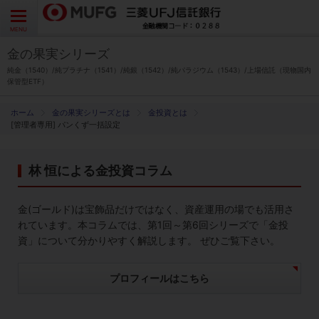
よくあるご質問
お問い合わせ
English
CLOSE
MENU
金の果実シリーズ
金の果実シリーズとは
純金（1540）/純プラチナ（1541）/純銀（1542）/純パラジウム（1543）/上場信託（現物国内
保管型ETF）
特徴とメリット
金の果実シリーズとは
金投資とは
[管理者専用] パンくず一括設定
商品ラインナップ
林 恒による金投資コラム
各種お手続き
金(ゴールド)は宝飾品だけではなく、資産運用の場でも活用さ
ブログ
れています。本コラムでは、第1回～第6回シリーズで「金投
資」について分かりやすく解説します。 ぜひご覧下さい。
データ・レポート
プロフィールはこちら