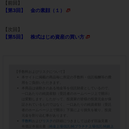
【前回】
【第3回】 金の素顔（１）
【次回】
【第5回】 株式はじめ資産の買い方
【手数料およびリスクについて】
本サイトに掲載の商品毎に所定の手数料・信託報酬等の費
用をご負担いただきます。
本商品は値動きのある地金等を信託財産としているので、
一口あたりの純資産額（受託者のホームページ上で開示）
は変動します。したがって、投資家の皆様の投資元金が保
証されているものではなく、一口あたりの純資産額（受託
者のホームページ上で開示）下落により損失を被り、投資
元金を割り込む事があります。
手数料
および
リスク
の詳細につきましては必ず目論見書・
有価証券届出書（
純金上場信託
/
純プラチナ上場信託
/
純銀上