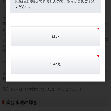
託銀行はお答えできませんので、あらかじめご了承
6. 自然災害
ください。
・・・などが挙げられます。
そして忘れてはならないのが、「2024年秋の米国大統領選挙」。
前アメリカ大統領ドナルド・トランプ氏が大統領再選に向けて着々
と準備を進めているようです。マーケットでは、『もしトラ（もし
トランプ氏が大統領になったら？）』という用語が流行り始めてい
はい
ます。ちなみに、同氏がアメリカ大統領になった2016年は「対中国
戦略」や「関税の引上げ」などで世の中がかなり混乱したことが記
憶に新しいところです。
さて2024年秋の結果はいかに？
いいえ
以上のように、不確実なこと、不透明なことを数え上げればきりが
ありません。
現在はそのような時代になったということでしょう。
金は永遠の輝き