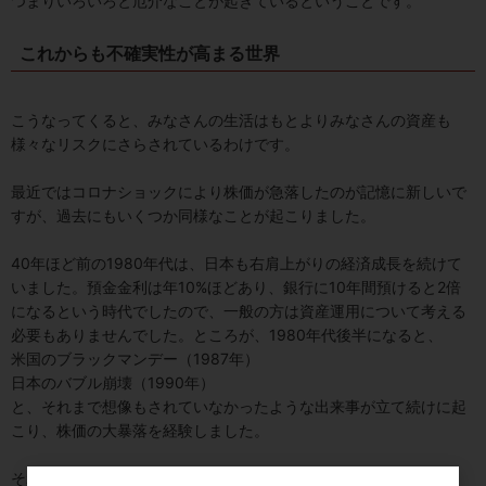
つまりいろいろと厄介なことが起きているということです。
これからも不確実性が高まる世界
こうなってくると、みなさんの生活はもとよりみなさんの資産も
様々なリスクにさらされているわけです。
最近ではコロナショックにより株価が急落したのが記憶に新しいで
すが、過去にもいくつか同様なことが起こりました。
40年ほど前の1980年代は、日本も右肩上がりの経済成長を続けて
いました。預金金利は年10%ほどあり、銀行に10年間預けると2倍
になるという時代でしたので、一般の方は資産運用について考える
必要もありませんでした。ところが、1980年代後半になると、
米国のブラックマンデー（1987年）
日本のバブル崩壊（1990年）
と、それまで想像もされていなかったような出来事が立て続けに起
こり、株価の大暴落を経験しました。
それ以降、