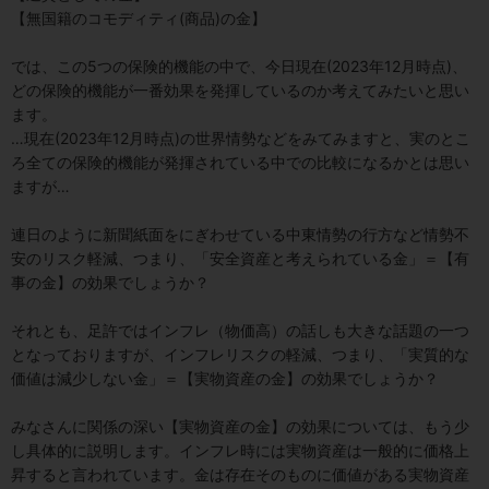
【無国籍のコモディティ(商品)の金】
では、この5つの保険的機能の中で、今日現在(2023年12月時点)、
どの保険的機能が一番効果を発揮しているのか考えてみたいと思い
ます。
…現在(2023年12月時点)の世界情勢などをみてみますと、実のとこ
ろ全ての保険的機能が発揮されている中での比較になるかとは思い
ますが…
連日のように新聞紙面をにぎわせている中東情勢の行方など情勢不
安のリスク軽減、つまり、「安全資産と考えられている金」＝【有
事の金】の効果でしょうか？
それとも、足許ではインフレ（物価高）の話しも大きな話題の一つ
となっておりますが、インフレリスクの軽減、つまり、「実質的な
価値は減少しない金」＝【実物資産の金】の効果でしょうか？
みなさんに関係の深い【実物資産の金】の効果については、もう少
し具体的に説明します。インフレ時には実物資産は一般的に価格上
昇すると言われています。金は存在そのものに価値がある実物資産