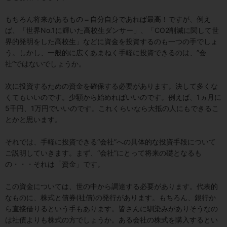
もちろん将来があるもの＝自分自身であれば最高！ですが、例え
ば、「世界No.1に輝いた高校生ダンサー」、「CO2削減に関して世
界的発明をした高校生」などに資金を投資するのも一つの手でしょ
う。しかし、一般的に広くあまねく手軽に投資できるのは、”会
社“ではないでしょうか。
次に投資するための資金を確保する必要があります。決して多くな
くてもいいのです。少額から始めればいいのです。例えば、1ヵ月に
5千円、1万円でいいのです。これくらいなら大抵の人にもできるこ
とかと思います。
それでは、手軽に投資できる“会社”への具体的な投資手段について
ご説明していきます。まず、“会社”にとって将来の礎となるも
の・・・それは「資金」です。
この資金については、世の中から調達する必要があります。代表的
なものに、株式と債券(社債)の発行があります。もちろん、銀行か
ら直接借りるという手もあります。皆さんに馴染みがありそうなの
は社債よりも株式の方でしょうか。ある会社の株式を購入するとい