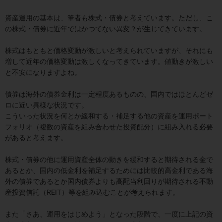
資産運用の基本は、筆者も株式・債券と考えています。ただし、こ
の株式・債券に近年ではかつてない異変？が生じてきています。
株式はもともと価格変動が激しいと考えられていますが、それにも
増して近年の価格変動は激しくなってきています。値動きが激しい
と不安になりますよね。
債券は海外の債券金利は一定程度あるものの、国内ではほとんどゼ
ロに近い異様な状況です。
こういった状況を何とか緩和する・補足する他の資産を運用ポート
フォリオ（複数の資産を組み合わせた投資配分）に組み入れる必要
があると考えます。
株式・債券の他に運用資産全体の動きを緩和すると期待される金で
あるとか、国内の低金利を補足するためには比較的高金利である海
外の債券であるとか国内債券よりも高配当利回りが期待される不動
産投資信託（REIT）等を組み込むことが考えられます。
また「さあ、運用をはじめよう」となった段階で、一度に上記の資