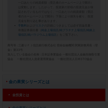
一口あたりの純資産額（受託者のホームページ上で開示）
は変動します。したがって、投資家の皆様の投資元金が保
証されているものではなく、一口あたりの純資産額（受託
者のホームページ上で開示）下落により損失を被り、投資
元金を割り込む事があります。
手数料
および
リスク
の詳細につきましては必ず目論見書・
有価証券届出書（
純金上場信託
/
純プラチナ上場信託
/
純銀上
場信託
/
純パラジウム上場信託
）をご覧下さい。
商号等 : 三菱ＵＦＪ信託銀行株式会社 登録金融機関 関東財務局長（登
金）第33号
加入している協会の名称 : 日本証券業協会 一般社団法人金融先物取引業
協会 一般社団法人資産運用業協会 一般社団法人日本STO協会
金の果実シリーズとは
金投資とは
金の果実シリーズとは