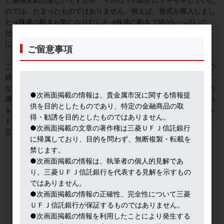
のでは、たまったものではありません。例えば、株式を購入しまし
た→株価の動きが気になりだした→株価の動きで頭がいっぱいで、
仕事も手につかない・・・。これでは投資によって将来のイベント
に備えようとしているのに本末転倒ですね。
ご留意事項
こうならないためにも、「価格変動を幾分か抑えて安定的に投資の
経過を見ていく。そして投資の果実（収益）を得ること」が大事に
なります。そしてそのためには株式オンリーの運用ではなく、他の
●次画面掲載の情報は、貴金属市況に関する情報提
運用資産も組み合わせるという考え方があります。株式の価格変動
供を目的としたものであり、特定の金融商品の取
を抑えるものと期待されるものの代表例が、債券であり金（ゴール
得・勧誘を目的としたものではありません。
ド）といった資産になります。これらは一般的には「安全資産」と
●次画面掲載の文章の著作権は三菱ＵＦＪ信託銀行
言われ、基本的には株式と逆の動きをすると期待されています。
に帰属しており、目的を問わず、無断複製・転載を
禁じます。
●次画面掲載の情報は、執筆者の個人的見解であ
り、三菱ＵＦＪ信託銀行を代表する見解を示すもの
ではありません。
●次画面掲載の情報の正確性、完全性について三菱
ＵＦＪ信託銀行が保証するものではありません。
●次画面掲載の情報を利用したことにより発生する