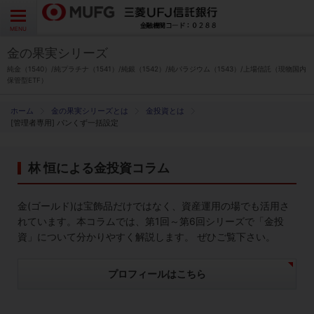
よくあるご質問
お問い合わせ
English
CLOSE
MENU
金の果実シリーズ
金の果実シリーズとは
純金（1540）/純プラチナ（1541）/純銀（1542）/純パラジウム（1543）/上場信託（現物国内
保管型ETF）
特徴とメリット
金の果実シリーズとは
金投資とは
[管理者専用] パンくず一括設定
商品ラインナップ
林 恒による金投資コラム
各種お手続き
金(ゴールド)は宝飾品だけではなく、資産運用の場でも活用さ
ブログ
れています。本コラムでは、第1回～第6回シリーズで「金投
資」について分かりやすく解説します。 ぜひご覧下さい。
データ・レポート
プロフィールはこちら