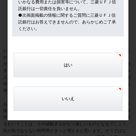
いかなる費用または損害等について、三菱ＵＦＪ信
託銀行は一切責任を負いません。
●次画面掲載の情報に関するご質問に三菱ＵＦＪ信
託銀行はお答えできませんので、あらかじめご了承
ください。
いや、株式と逆の動きをする資産を組み入れるということは、なに
かもったいない、マイナスなのでは？と思われるかもしれません
が、筆者はそれで良いと考えています。株式オンリーですとその動
はい
きに翻弄されがちですが、値動きが異なると期待される資産を組み
入れることで運用資産全体の動きがまろやかなものになることが期
待されます。その結果、一定程度の収益を得られれば十分と筆者は
考えています。
いいえ
もちろん、株式一本で投資を開始→株価が高くなったところで売り
抜け、大きな収益を得る。これはこれで妙味がありますが、百発百
中というわけにはいきません。しかも、これだけの大きな収益を得
るということは、その値動きもかなり激しいものとなるでしょう。
気が気でならない時間帯がきっと増えると思います。そうではな